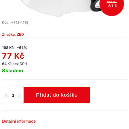
198 Kč
–61 %
Kód:
M142-1716
Značka:
ZED
198 Kč
–61 %
77 Kč
64 Kč bez DPH
Skladem
Přidat do košíku
Detailní informace