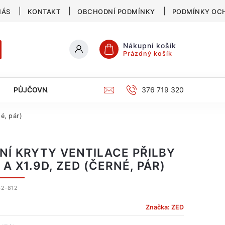
NÁS
KONTAKT
OBCHODNÍ PODMÍNKY
PODMÍNKY OC
Nákupní košík
Prázdný košík
PŮJČOVNA
SERVIS
KATALOG
376 719 320
é, pár)
NÍ KRYTY VENTILACE PŘILBY
 A X1.9D, ZED (ČERNÉ, PÁR)
2-812
Značka:
ZED