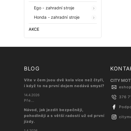
Ego - zahradní stroje
Honda - zahradní stroje
AKCE
BLOG
KONTA
Víte v čem jsou dvě kola více než čtyři,
CITY MOTO
i když to na první dojem nedává smysl?
esho
14.4.2026
376 7
Pře...
Podpo
Návod, jak jezdit bezpečněji,
pohodlněji a s větší radostí už od první
citym
jízdy.
1.4.2026