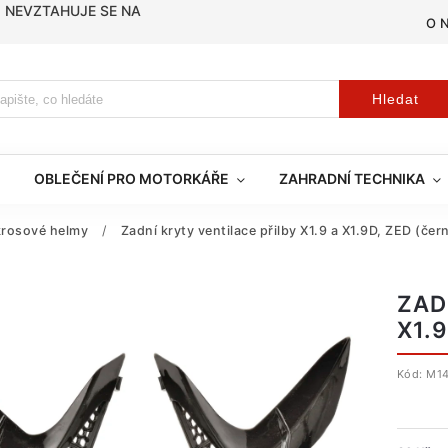
, NEVZTAHUJE SE NA
O 
Hledat
OBLEČENÍ PRO MOTORKÁŘE
ZAHRADNÍ TECHNIKA
rosové helmy
/
Zadní kryty ventilace přilby X1.9 a X1.9D, ZED (čern
ZAD
X1.9
Kód:
M14