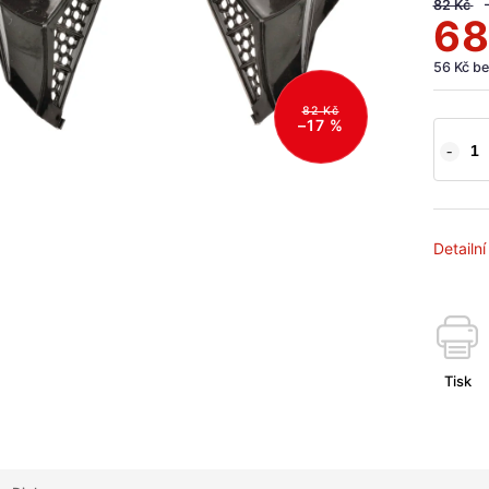
82 Kč
68
56 Kč b
82 Kč
–17 %
Detailn
Tisk