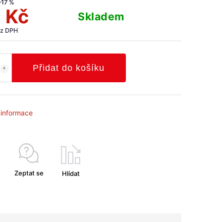
–17 %
 Kč
Skladem
ez DPH
Přidat do košíku
í informace
Zeptat se
Hlídat