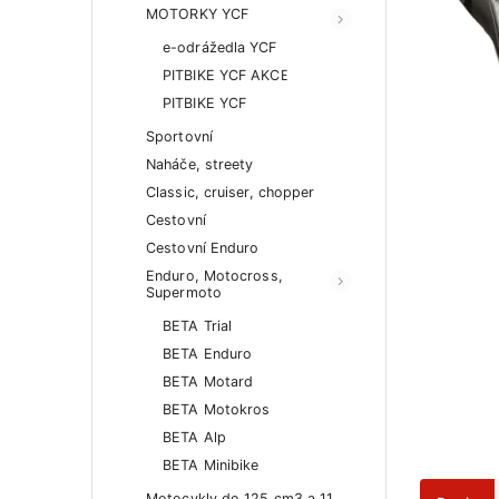
MOTORKY YCF
e-odrážedla YCF
PITBIKE YCF AKCE
PITBIKE YCF
Sportovní
Naháče, streety
Classic, cruiser, chopper
Cestovní
Cestovní Enduro
Enduro, Motocross,
Supermoto
BETA Trial
BETA Enduro
BETA Motard
BETA Motokros
BETA Alp
BETA Minibike
Motocykly do 125 cm3 a 11