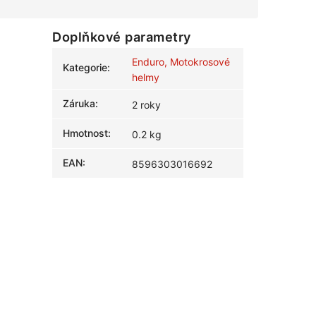
Doplňkové parametry
Enduro, Motokrosové
Kategorie
:
helmy
Záruka
:
2 roky
Hmotnost
:
0.2 kg
EAN
:
8596303016692