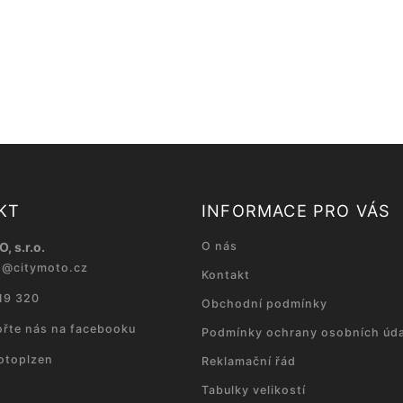
KT
INFORMACE PRO VÁS
, s.r.o.
O nás
p
@
citymoto.cz
Kontakt
19 320
Obchodní podmínky
řte nás na facebooku
Podmínky ochrany osobních úda
otoplzen
Reklamační řád
Tabulky velikostí