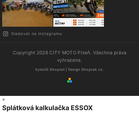
Sledovat na Instagramu
Copyright 2026
CITY MOTO Plzeň
. Všechna práva
vyhrazena.
Vytvořil
Shoptet
| Design
Shoptak.cz.
×
Splátková kalkulačka ESSOX