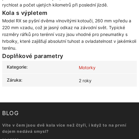
rychlost a počet ujetých kilometrů při poslední jízdě.
Kola s výpletem
Model RX se pyšní dvěma vlnovitými kotouči, 260 mm vpředu a
220 mm vzadu, což je jasný odkaz na závodní svět. Typické
rozměry ráfků pro terénní vozy jsou vhodné pro pneumatiky s
hrbolky, které zajišťují absolutní tuhost a ovladatelnost v jakémkoli
terénu.
Doplňkové parametry
Kategorie
:
Motorky
Záruka
:
2 roky
BLOG
Víte v čem jsou dvě kola více než čtyři, i když to na první
dojem nedává smysl?