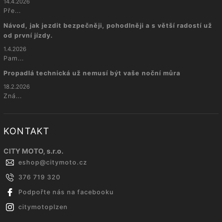
14.4.2026
Pře...
Návod, jak jezdit bezpečněji, pohodlněji a s větší radostí už
od první jízdy.
1.4.2026
Pam...
Propadlá technická už nemusí být vaše noční můra
18.2.2026
Zná...
KONTAKT
CITY MOTO, s.r.o.
eshop
@
citymoto.cz
376 719 320
Podpořte nás na facebooku
citymotoplzen