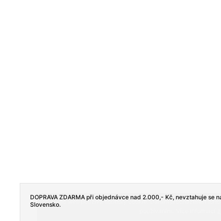
DOPRAVA ZDARMA při objednávce nad 2.000,- Kč, nevztahuje se na
Tento web používá soubory cookie. Dalším procházením tohoto
Slovensko.
používáním.. Více informací
z