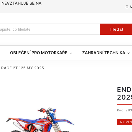
, NEVZTAHUJE SE NA
O 
Hledat
OBLEČENÍ PRO MOTORKÁŘE
ZAHRADNÍ TECHNIKA
R RACE 2T 125 MY 2025
END
202
Kód:
98
NOVIN