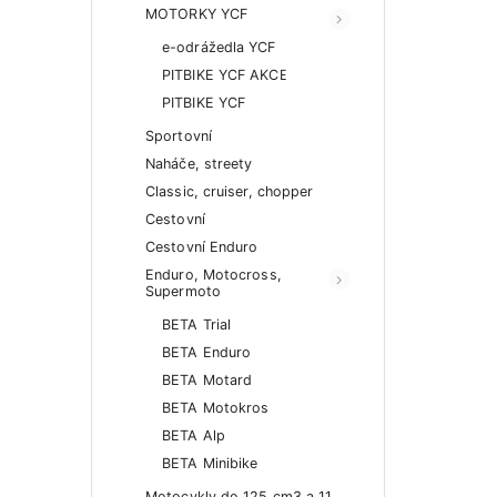
MOTORKY YCF
e-odrážedla YCF
PITBIKE YCF AKCE
PITBIKE YCF
Sportovní
Naháče, streety
Classic, cruiser, chopper
Cestovní
Cestovní Enduro
Enduro, Motocross,
Supermoto
BETA Trial
BETA Enduro
BETA Motard
BETA Motokros
BETA Alp
BETA Minibike
Motocykly do 125 cm3 a 11