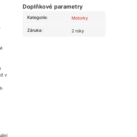
Doplňkové parametry
Kategorie
:
Motorky
o
Záruka
:
2 roky
lé
o
ež v
ch
ální