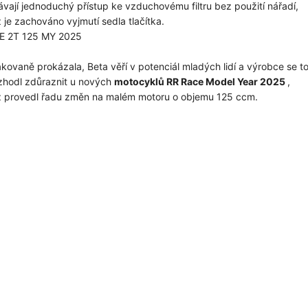
vají jednoduchý přístup ke vzduchovému filtru bez použití nářadí,
 je zachováno vyjmutí sedla tlačítka.
E 2T 125 MY 2025
kovaně prokázala, Beta věří v potenciál mladých lidí a výrobce se t
zhodl zdůraznit u nových
motocyklů RR Race Model Year 2025
,
 provedl řadu změn na malém motoru o objemu 125 ccm.