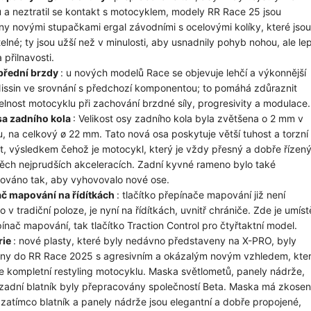
u a neztratil se kontakt s motocyklem, modely RR Race 25 jsou
y novými stupačkami ergal závodními s ocelovými kolíky, které jsou
elné; ty jsou užší než v minulosti, aby usnadnily pohyb nohou, ale lep
 přilnavosti.
přední brzdy
: u nových modelů Race se objevuje lehčí a výkonnější
issin ve srovnání s předchozí komponentou; to pomáhá zdůraznit
elnost motocyklu při zachování brzdné síly, progresivity a modulace.
sa zadního kola
: Velikost osy zadního kola byla zvětšena o 2 mm v
, na celkový ø 22 mm. Tato nová osa poskytuje větší tuhost a torzní
t, výsledkem čehož je motocykl, který je vždy přesný a dobře řízený
i těch nejprudších akceleracích. Zadní kyvné rameno bylo také
zováno tak, aby vyhovovalo nové ose.
č mapování na řídítkách
: tlačítko přepínače mapování již není
 v tradiční poloze, je nyní na řídítkách, uvnitř chrániče. Zde je umís
pínač mapování, tak tlačítko Traction Control pro čtyřtaktní model.
rie
: nové plasty, které byly nedávno představeny na X-PRO, byly
ny do RR Race 2025 s agresivním a okázalým novým vzhledem, kte
e kompletní restyling motocyklu. Maska světlometů, panely nádrže,
zadní blatník byly přepracovány společností Beta. Maska má zkose
 zatímco blatník a panely nádrže jsou elegantní a dobře propojené,