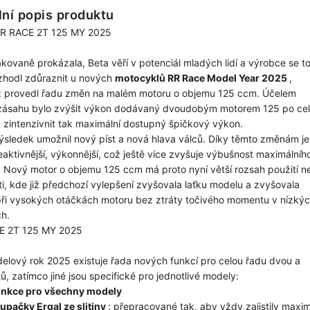
lní popis produktu
RR RACE 2T 125 MY 2025
kovaně prokázala, Beta věří v potenciál mladých lidí a výrobce se t
zhodl zdůraznit u nových
motocyklů RR Race Model Year 2025
,
 provedl řadu změn na malém motoru o objemu 125 ccm. Účelem
zásahu bylo zvýšit výkon dodávaný dvoudobým motorem 125 po ce
a zintenzivnit tak maximální dostupný špičkový výkon.
ýsledek umožnil nový píst a nová hlava válců. Díky těmto změnám je
eaktivnější, výkonnější, což ještě více zvyšuje výbušnost maximálníh
 Nový motor o objemu 125 ccm má proto nyní větší rozsah použití n
ti, kde již předchozí vylepšení zvyšovala laťku modelu a zvyšovala
ři vysokých otáčkách motoru bez ztráty točivého momentu v nízký
h.
E 2T 125 MY 2025
elový rok 2025 existuje řada nových funkcí pro celou řadu dvou a
tů, zatímco jiné jsou specifické pro jednotlivé modely:
unkce pro všechny modely
upačky Ergal ze slitiny
: přepracované tak, aby vždy zajistily maxim