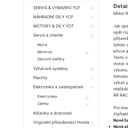
Detai
SERVIS & VYBAVENÍ YCF
Motor 
NÁHRADNÍ DÍLY YCF
MOTORY & DÍLY YCF
Jak opa
opět ro
Servis a chemie
přičemž
tohoto 
Motul
křivce 
Motorex
Tento v
Servisní balíčky
motor r
Výfukové systémy
výkonu.
minulos
Plachty
výkon p
Elektronika a zabezpečení
otáčkác
RR RAC
Elektronika
Zámky
Pro mod
Klíčenky a drobnosti
čtyřtak
Nové f
Originální příslušenství Honda
Nové st