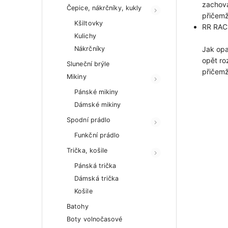
zachová
Čepice, nákrčníky, kukly
přičemž
Kšiltovky
RR RAC
Kulichy
Nákrčníky
Jak opa
opět ro
Sluneční brýle
přičemž
Mikiny
Pánské mikiny
Dámské mikiny
Spodní prádlo
Funkční prádlo
Trička, košile
Pánská trička
Dámská trička
Košile
Batohy
Boty volnočasové