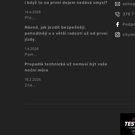
i když to na první dojem nedává smysl?
esho
14.4.2026
376 7
Pře...
Podpo
Návod, jak jezdit bezpečněji,
pohodlněji a s větší radostí už od první
citym
jízdy.
1.4.2026
Pam...
Propadlá technická už nemusí být vaše
noční můra
18.2.2026
Zná...