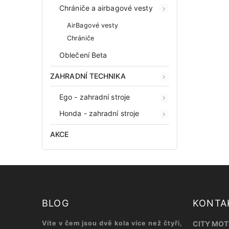
Chrániče a airbagové vesty
AirBagové vesty
Chrániče
Oblečení Beta
ZAHRADNÍ TECHNIKA
Ego - zahradní stroje
Honda - zahradní stroje
AKCE
BLOG
KONTA
Víte v čem jsou dvě kola více než čtyři,
CITY MOTO