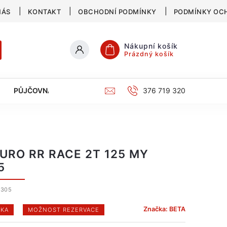
NÁS
KONTAKT
OBCHODNÍ PODMÍNKY
PODMÍNKY OC
Nákupní košík
Prázdný košík
PŮJČOVNA
SERVIS
KATALOG
376 719 320
URO RR RACE 2T 125 MY
5
3305
Značka:
BETA
KA
MOŽNOST REZERVACE