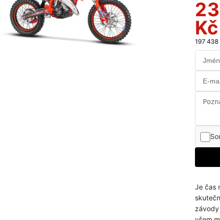
23
Kč
197 438
So
Je čas 
skutečn
závody 
všem mi