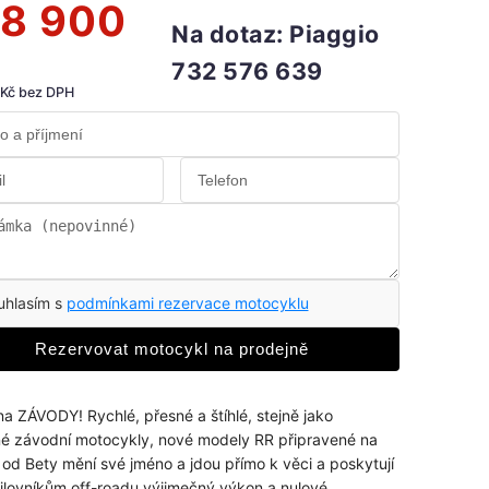
8 900
Na dotaz: Piaggio
732 576 639
 Kč bez DPH
uhlasím s
podmínkami rezervace motocyklu
Rezervovat motocykl na prodejně
na ZÁVODY! Rychlé, přesné a štíhlé, stejně jako
é závodní motocykly, nové modely RR připravené na
od Bety mění své jméno a jdou přímo k věci a poskytují
lovníkům off-roadu výjimečný výkon a nulové