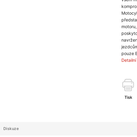
kompro
Motocyk
předsta
motoru,
poskyto
navržen
jezdcům
pouze B
Detailn
Tisk
Diskuze