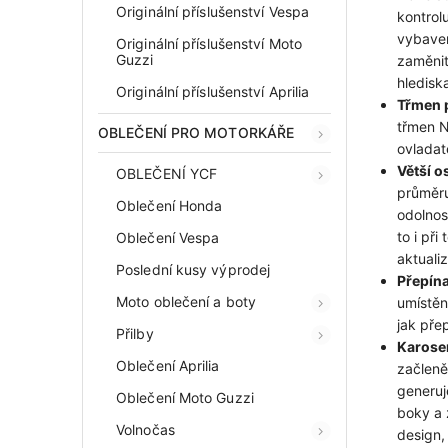
Originální příslušenství Vespa
kontrol
vybaven
Originální příslušenství Moto
Guzzi
zaměnit
hlediska
Originální příslušenství Aprilia
Třmen 
třmen N
OBLEČENÍ PRO MOTORKÁŘE
ovladat
Větší o
OBLEČENÍ YCF
průměru
Oblečení Honda
odolnos
to i př
Oblečení Vespa
aktuali
Poslední kusy výprodej
Přepína
Moto oblečení a boty
umístěno
jak pře
Přilby
Karose
Oblečení Aprilia
začleně
generuj
Oblečení Moto Guzzi
boky a 
Volnočas
design,