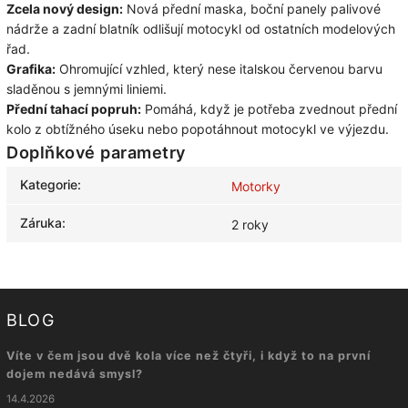
Zcela nový design:
Nová přední maska, boční panely palivové
nádrže a zadní blatník odlišují motocykl od ostatních modelových
řad.
Grafika:
Ohromující vzhled, který nese italskou červenou barvu
sladěnou s jemnými liniemi.
Přední tahací popruh:
Pomáhá, když je potřeba zvednout přední
kolo z obtížného úseku nebo popotáhnout motocykl ve výjezdu.
Doplňkové parametry
Kategorie
:
Motorky
Záruka
:
2 roky
BLOG
Víte v čem jsou dvě kola více než čtyři, i když to na první
dojem nedává smysl?
14.4.2026