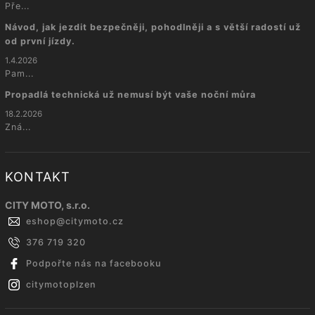
Pře...
Návod, jak jezdit bezpečněji, pohodlněji a s větší radostí už
od první jízdy.
1.4.2026
Pam...
Propadlá technická už nemusí být vaše noční můra
18.2.2026
Zná...
KONTAKT
CITY MOTO, s.r.o.
eshop
@
citymoto.cz
376 719 320
Podpořte nás na facebooku
citymotoplzen