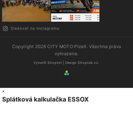
Sledovat na Instagramu
Copyright 2026
CITY MOTO Plzeň
. Všechna práva
vyhrazena.
Vytvořil
Shoptet
| Design
Shoptak.cz.
×
Splátková kalkulačka ESSOX