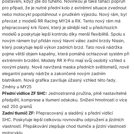
postavení, když jde do tuhého.
Novinkou je také tahací popruh
pro případ, že je nutné přední kolo z extrémní situace zvednout
nebo motocykl popotáhnout v prudkém výjezdu.
Nový rám, byl
převzat z modelů RR Racing MY24 a RX.
Tento nový rám má
přepracovaný krk řízení, který je silnější než u předchozích
modelů a poskytuje lepší kontrolu díky menší flexibilitě.
Spolu s
novým rámem byl přidán nový hlavní válec zadní brzdy Nissin,
který poskytuje lepší výkon zadních brzd.
Tato nová nádržka
pojme větší objem kapaliny, která pomáhá ochlazovat systém při
extrémním brzdění.
Modely RR X-Pro mají svůj osobitý vzhled s
novými plasty.
Nově navržená maska ​​předních světlometů, nové
elegantní panely nádrže a zakončené novým zadním
blatníkem.
Nová grafika završuje úžasný vzhled této řady.
Změny u MY25
Přední vidlice ZF SHC:
Jednostranná pružina, plně nastavitelné
předpětí, komprese a tlumení odskoku.
Snížení hmotnosti o více
než 250 gramů
Zadní tlumič ZF:
Přepracovaný a sladěný s přední vidlicí
SHC.
Poskytuje lepší celkovou rovnováhu odpružení a jízdních
vlastností.
P
řepákování zlepšuje chod tlumiče a jízdní vlastnosti
motocyklu.