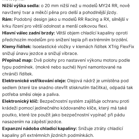
Nižší výška sedla:
o 20 mm nižší než u modelů MY24 RR, nově
navržený tvar a měkčí pěna pro delší a pohodlnější jízdy.
Rám:
Podobný design jako u modelů RR Racing a RX, silnější v
krku řízení pro větší odolnost a menší celkovou flexi.
Hlavní válec zadní brzdy:
Větší objem chladící kapaliny oproti
předchozím modelům pro snížení tepla při extrémním brzdění.
Klemy řídítek:
Isoelastické vložky v klemách řídítek XTrig FlexFix
snižují únavu jezdce a snižují vibrace.
Přepínač map:
Dvě polohy pro nastavení výkonu motoru podle
typu podmínek.
(mokré nebo suché) Nyní namontované na
chrániči řídítek.
Elektronické vstřikování oleje:
Olejová nádrž je umístěna pod
sedlem (které lze snadno otevřít stisknutím tlačítka), odpadá tak
potřeba směsi oleje a paliva.
Elektronický klíč:
Bezpečnostní systém zajišťuje ochranu proti
krádeži pomocí jedinečného kódovaného klíče, který má také
poutko, které lze použít jako bezpečnostní vypínač při pádu
nasazením na zápěstí jezdce.
Expanzní nádoba chladicí kapaliny:
Snižuje ztráty chladicí
kapaliny při extrémních jízdních podmínkách.