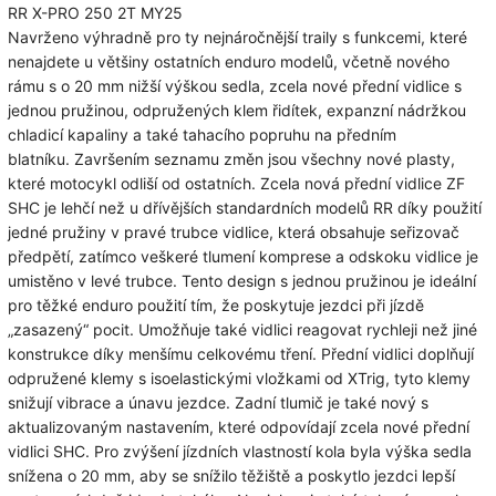
RR X-PRO 250 2T MY25
Navrženo výhradně pro ty nejnáročnější traily s funkcemi, které
nenajdete u většiny ostatních enduro modelů, včetně nového
rámu s o 20 mm nižší výškou sedla, zcela nové přední vidlice s
jednou pružinou, odpružených klem řidítek, expanzní nádržkou
chladicí kapaliny a také tahacího
popruhu na předním
blatníku.
Završením seznamu změn jsou všechny nové plasty,
které motocykl odliší od ostatních.
Zcela nová přední vidlice ZF
SHC je lehčí než u dřívějších standardních modelů RR díky použití
jedné pružiny v pravé trubce vidlice, která obsahuje seřizovač
předpětí, zatímco veškeré tlumení komprese a odskoku vidlice je
umistěno v levé trubce.
Tento design s jednou pružinou je ideální
pro těžké enduro použití tím, že poskytuje jezdci při jízdě
„zasazený“ pocit.
Umožňuje také vidlici reagovat rychleji než jiné
konstrukce díky menšímu celkovému tření.
Přední vidlici doplňují
odpružené klemy s isoelastickými vložkami od XTrig, tyto klemy
snižují vibrace a únavu jezdce.
Zadní tlumič je také nový s
aktualizovaným nastavením, které odpovídají zcela nové přední
vidlici SHC.
Pro zvýšení jízdních vlastností kola byla výška sedla
snížena o 20 mm, aby se snížilo těžiště a poskytlo jezdci lepší