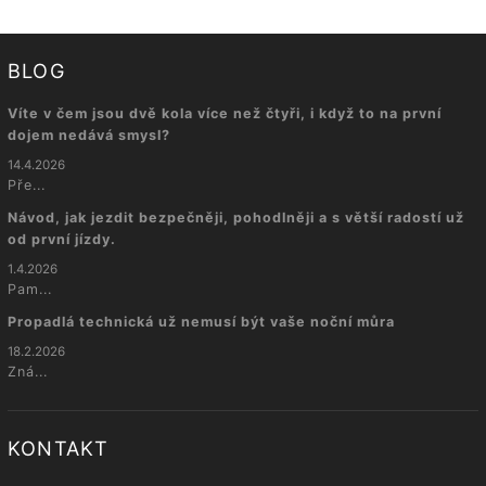
BLOG
Víte v čem jsou dvě kola více než čtyři, i když to na první
dojem nedává smysl?
14.4.2026
Pře...
Návod, jak jezdit bezpečněji, pohodlněji a s větší radostí už
od první jízdy.
1.4.2026
Pam...
Propadlá technická už nemusí být vaše noční můra
18.2.2026
Zná...
KONTAKT