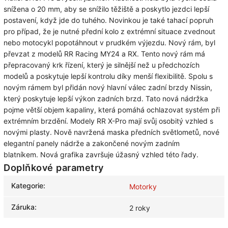
snížena o 20 mm, aby se snížilo těžiště a poskytlo jezdci lepší
postavení, když jde do tuhého.
Novinkou je také tahací popruh
pro případ, že je nutné přední kolo z extrémní situace zvednout
nebo motocykl popotáhnout v prudkém výjezdu.
Nový rám, byl
převzat z modelů RR Racing MY24 a RX.
Tento nový rám má
přepracovaný krk řízení, který je silnější než u předchozích
modelů a poskytuje lepší kontrolu díky menší flexibilitě.
Spolu s
novým rámem byl přidán nový hlavní válec zadní brzdy Nissin,
který poskytuje lepší výkon zadních brzd.
Tato nová nádržka
pojme větší objem kapaliny, která pomáhá ochlazovat systém při
extrémním brzdění.
Modely RR X-Pro mají svůj osobitý vzhled s
novými plasty.
Nově navržená maska ​​předních světlometů, nové
elegantní panely nádrže a zakončené novým zadním
blatníkem.
Nová grafika završuje úžasný vzhled této řady.
Doplňkové parametry
Kategorie
:
Motorky
Záruka
:
2 roky