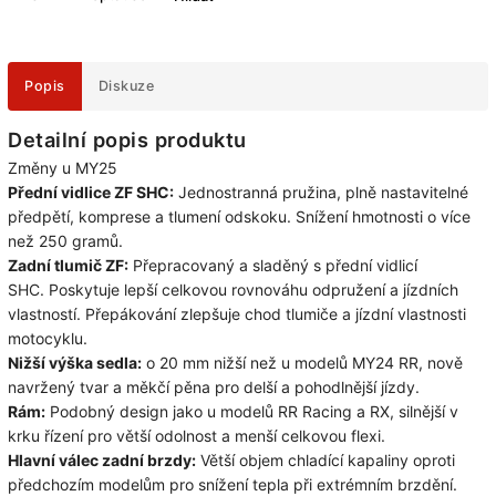
Popis
Diskuze
Detailní popis produktu
Změny u MY25
Přední vidlice ZF SHC:
Jednostranná pružina, plně nastavitelné
předpětí, komprese a tlumení odskoku.
Snížení hmotnosti o více
než 250 gramů.
Zadní tlumič ZF:
Přepracovaný a sladěný s přední vidlicí
SHC.
Poskytuje lepší celkovou rovnováhu odpružení a jízdních
vlastností.
P
řepákování zlepšuje chod tlumiče a jízdní vlastnosti
motocyklu.
Nižší výška sedla:
o 20 mm nižší než u modelů MY24 RR, nově
navržený tvar a měkčí pěna pro delší a pohodlnější jízdy.
Rám:
Podobný design jako u modelů RR Racing a RX, silnější v
krku řízení pro větší odolnost a menší celkovou flexi.
Hlavní válec zadní brzdy:
Větší objem chladící kapaliny oproti
předchozím modelům pro snížení tepla při extrémním brzdění.