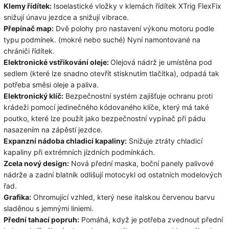
Klemy řídítek:
Isoelastické vložky v klemách řídítek XTrig FlexFix
snižují únavu jezdce a snižují vibrace.
Přepínač map:
Dvě polohy pro nastavení výkonu motoru podle
typu podmínek.
(mokré nebo suché) Nyní namontované na
chrániči řídítek.
Elektronické vstřikování oleje:
Olejová nádrž je umístěna pod
sedlem (které lze snadno otevřít stisknutím tlačítka), odpadá tak
potřeba směsi oleje a paliva.
Elektronický klíč:
Bezpečnostní systém zajišťuje ochranu proti
krádeži pomocí jedinečného kódovaného klíče, který má také
poutko, které lze použít jako bezpečnostní vypínač při pádu
nasazením na zápěstí jezdce.
Expanzní nádoba chladicí kapaliny:
Snižuje ztráty chladicí
kapaliny při extrémních jízdních podmínkách.
Zcela nový design:
Nová přední maska, boční panely palivové
nádrže a zadní blatník odlišují motocykl od ostatních modelových
řad.
Grafika:
Ohromující vzhled, který nese italskou červenou barvu
sladěnou s jemnými liniemi.
Přední tahací popruh:
Pomáhá, když je potřeba zvednout přední