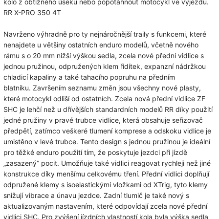
kolo z obtížného úseku nebo popotáhnout motocykl ve výjezdu.
RR X-PRO 350 4T
Navrženo výhradně pro ty nejnáročnější traily s funkcemi, které
nenajdete u většiny ostatních enduro modelů, včetně nového
rámu s o 20 mm nižší výškou sedla, zcela nové přední vidlice s
jednou pružinou, odpružených klem řidítek, expanzní nádržkou
chladicí kapaliny a také tahacího
popruhu na předním
blatníku.
Završením seznamu změn jsou všechny nové plasty,
které motocykl odliší od ostatních.
Zcela nová přední vidlice ZF
SHC je lehčí než u dřívějších standardních modelů RR díky použití
jedné pružiny v pravé trubce vidlice, která obsahuje seřizovač
předpětí, zatímco veškeré tlumení komprese a odskoku vidlice je
umistěno v levé trubce.
Tento design s jednou pružinou je ideální
pro těžké enduro použití tím, že poskytuje jezdci při jízdě
„zasazený“ pocit.
Umožňuje také vidlici reagovat rychleji než jiné
konstrukce díky menšímu celkovému tření.
Přední vidlici doplňují
odpružené klemy s isoelastickými vložkami od XTrig, tyto klemy
snižují vibrace a únavu jezdce.
Zadní tlumič je také nový s
aktualizovaným nastavením, které odpovídají zcela nové přední
vidlici SHC.
Pro zvýšení jízdních vlastností kola byla výška sedla