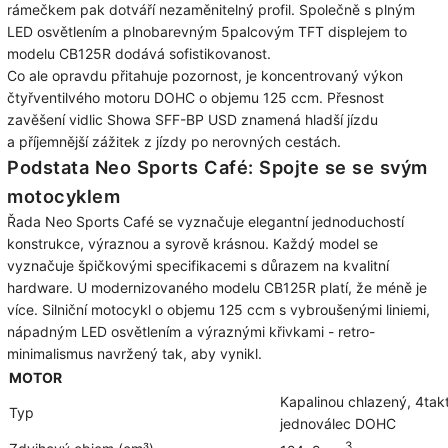
rámečkem pak dotváří nezaměnitelný profil. Společně s plným
LED osvětlením a plnobarevným 5palcovým TFT displejem to
modelu CB125R dodává sofistikovanost.
Co ale opravdu přitahuje pozornost, je koncentrovaný výkon
čtyřventilvého motoru DOHC o objemu 125 ccm. Přesnost
zavěšení vidlic Showa SFF-BP USD znamená hladší jízdu
a příjemnější zážitek z jízdy po nerovných cestách.
Podstata Neo Sports Café: Spojte se se svým
motocyklem
Řada Neo Sports Café se vyznačuje elegantní jednoduchostí
konstrukce, výraznou a syrově krásnou. Každý model se
vyznačuje špičkovými specifikacemi s důrazem na kvalitní
hardware. U modernizovaného modelu CB125R platí, že méně je
více. Silniční motocykl o objemu 125 ccm s vybroušenými liniemi,
nápadným LED osvětlením a výraznými křivkami - retro-
minimalismus navržený tak, aby vynikl.
MOTOR
Kapalinou chlazený, 4takt
Typ
jednoválec DOHC
3