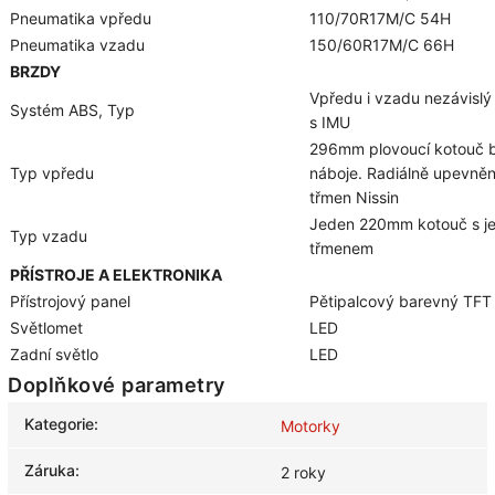
Pneumatika vpředu
110/70R17M/C 54H
Pneumatika vzadu
150/60R17M/C 66H
BRZDY
Vpředu i vzadu nezávisl
Systém ABS, Typ
s IMU
296mm plovoucí kotouč 
Typ vpředu
náboje. Radiálně upevněn
třmen Nissin
Jeden 220mm kotouč s j
Typ vzadu
třmenem
PŘÍSTROJE A ELEKTRONIKA
Přístrojový panel
Pětipalcový barevný TFT 
Světlomet
LED
Zadní světlo
LED
Doplňkové parametry
Kategorie
:
Motorky
Záruka
:
2 roky