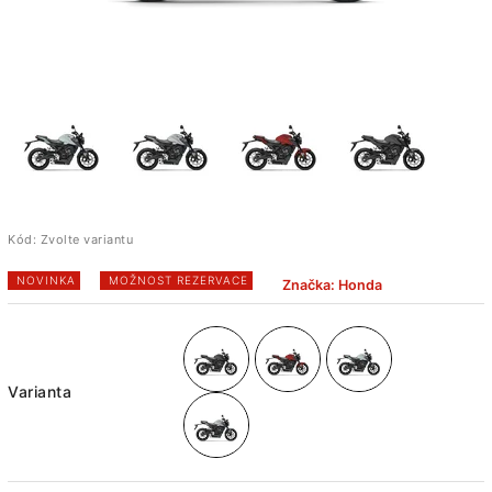
Kód:
Zvolte variantu
NOVINKA
MOŽNOST REZERVACE
Značka:
Honda
Varianta