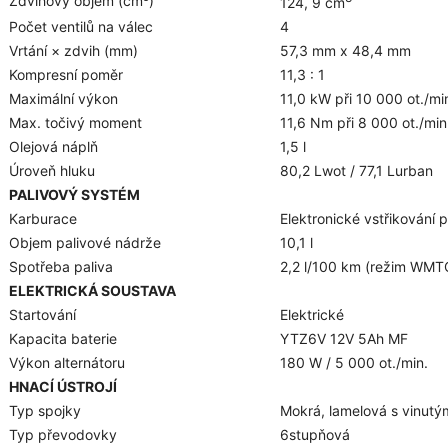
Zdvihový objem (cm³)
124, 9 cm
Počet ventilů na válec
4
Vrtání × zdvih (mm)
57,3 mm x 48,4 mm
Kompresní poměr
11,3 : 1
Maximální výkon
11,0 kW při 10 000 ot./mi
Max. točivý moment
11,6 Nm při 8 000 ot./min
Olejová náplň
1,5 l
Úroveň hluku
80,2 Lwot / 77,1 Lurban
PALIVOVÝ SYSTÉM
Karburace
Elektronické vstřikování 
Objem palivové nádrže
10,1 l
Spotřeba paliva
2,2 l/100 km (režim WMT
ELEKTRICKÁ SOUSTAVA
Startování
Elektrické
Kapacita baterie
YTZ6V 12V 5Ah MF
Výkon alternátoru
180 W / 5 000 ot./min.
HNACÍ ÚSTROJÍ
Typ spojky
Mokrá, lamelová s vinutý
Typ převodovky
6stupňová