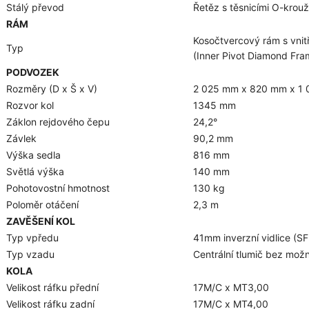
Stálý převod
Řetěz s těsnicími O-krou
RÁM
Kosočtvercový rám s vni
Typ
(Inner Pivot Diamond Fra
PODVOZEK
Rozměry (D x Š x V)
2 025 mm x 820 mm x 1
Rozvor kol
1345 mm
Záklon rejdového čepu
24,2°
Závlek
90,2 mm
Výška sedla
816 mm
Světlá výška
140 mm
Pohotovostní hmotnost
130 kg
Poloměr otáčení
2,3 m
ZAVĚŠENÍ KOL
Typ vpředu
41mm inverzní vidlice (S
Typ vzadu
Centrální tlumič bez možn
KOLA
Velikost ráfku přední
17M/C x MT3,00
Velikost ráfku zadní
17M/C x MT4,00