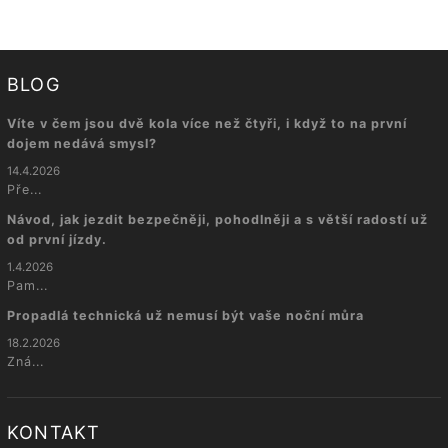
BLOG
Víte v čem jsou dvě kola více než čtyři, i když to na první
dojem nedává smysl?
14.4.2026
Pře...
Návod, jak jezdit bezpečněji, pohodlněji a s větší radostí už
od první jízdy.
1.4.2026
Pam...
Propadlá technická už nemusí být vaše noční můra
18.2.2026
Zná...
KONTAKT