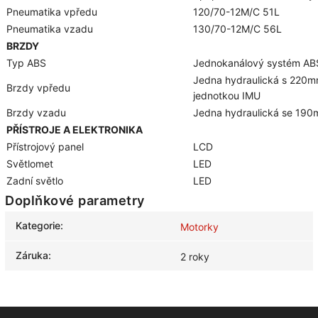
Pneumatika vpředu
120/70-12M/C 51L
Pneumatika vzadu
130/70-12M/C 56L
BRZDY
Typ ABS
Jednokanálový systém AB
Jedna hydraulická s 220m
Brzdy vpředu
jednotkou IMU
Brzdy vzadu
Jedna hydraulická se 19
PŘÍSTROJE A ELEKTRONIKA
Přístrojový panel
LCD
Světlomet
LED
Zadní světlo
LED
Doplňkové parametry
Kategorie
:
Motorky
Záruka
:
2 roky