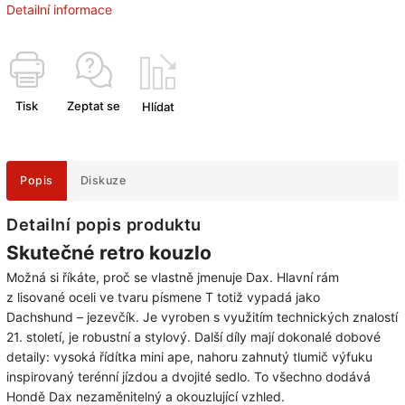
Detailní informace
Tisk
Zeptat se
Hlídat
Popis
Diskuze
Detailní popis produktu
Skutečné retro kouzlo
Možná si říkáte, proč se vlastně jmenuje Dax. Hlavní rám
z lisované oceli ve tvaru písmene T totiž vypadá jako
Dachshund – jezevčík. Je vyroben s využitím technických znalostí
21. století, je robustní a stylový. Další díly mají dokonalé dobové
detaily: vysoká řídítka mini ape, nahoru zahnutý tlumič výfuku
inspirovaný terénní jízdou a dvojité sedlo. To všechno dodává
Hondě Dax nezaměnitelný a okouzlující vzhled.