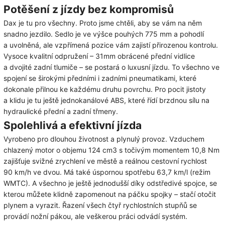
Potěšení z jízdy bez kompromisů
Dax je tu pro všechny. Proto jsme chtěli, aby se vám na něm
snadno jezdilo. Sedlo je ve výšce pouhých 775 mm a pohodlí
a uvolněná, ale vzpřímená pozice vám zajistí přirozenou kontrolu.
Vysoce kvalitní odpružení – 31mm obrácené přední vidlice
a dvojité zadní tlumiče – se postará o luxusní jízdu. To všechno ve
spojení se širokými předními i zadními pneumatikami, které
dokonale přilnou ke každému druhu povrchu. Pro pocit jistoty
a klidu je tu ještě jednokanálové ABS, které řídí brzdnou sílu na
hydraulické přední a zadní třmeny.
Spolehlivá a efektivní jízda
Vyrobeno pro dlouhou životnost a plynulý provoz. Vzduchem
chlazený motor o objemu 124 cm3 s točivým momentem 10,8 Nm
zajišťuje svižné zrychlení ve městě a reálnou cestovní rychlost
90 km/h ve dvou. Má také úspornou spotřebu 63,7 km/l (režim
WMTC). A všechno je ještě jednodušší díky odstředivé spojce, se
kterou můžete klidně zapomenout na páčku spojky – stačí otočit
plynem a vyrazit. Řazení všech čtyř rychlostních stupňů se
provádí nožní pákou, ale veškerou práci odvádí systém.