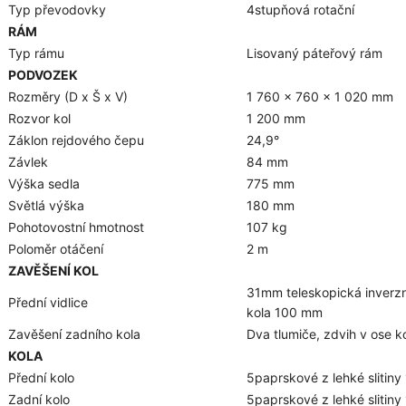
Typ převodovky
4stupňová rotační
RÁM
Typ rámu
Lisovaný páteřový rám
PODVOZEK
Rozměry (D x Š x V)
1 760 x 760 x 1 020 mm
Rozvor kol
1 200 mm
Záklon rejdového čepu
24,9°
Závlek
84 mm
Výška sedla
775 mm
Světlá výška
180 mm
Pohotovostní hmotnost
107 kg
Poloměr otáčení
2 m
ZAVĚŠENÍ KOL
31mm teleskopická inverzní
Přední vidlice
kola 100 mm
Zavěšení zadního kola
Dva tlumiče, zdvih v ose 
KOLA
Přední kolo
5paprskové z lehké slitiny
Zadní kolo
5paprskové z lehké slitin