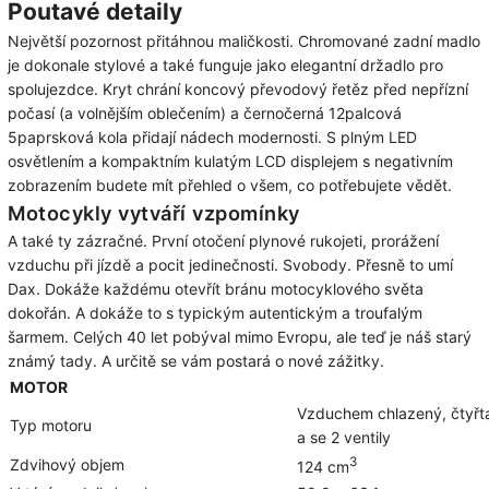
Poutavé detaily
Největší pozornost přitáhnou maličkosti. Chromované zadní madlo
je dokonale stylové a také funguje jako elegantní držadlo pro
spolujezdce. Kryt chrání koncový převodový řetěz před nepřízní
počasí (a volnějším oblečením) a černočerná 12palcová
5paprsková kola přidají nádech modernosti. S plným LED
osvětlením a kompaktním kulatým LCD displejem s negativním
zobrazením budete mít přehled o všem, co potřebujete vědět.
Motocykly vytváří vzpomínky
A také ty zázračné. První otočení plynové rukojeti, prorážení
vzduchu při jízdě a pocit jedinečnosti. Svobody. Přesně to umí
Dax. Dokáže každému otevřít bránu motocyklového světa
dokořán. A dokáže to s typickým autentickým a troufalým
šarmem. Celých 40 let pobýval mimo Evropu, ale teď je náš starý
známý tady. A určitě se vám postará o nové zážitky.
MOTOR
Vzduchem chlazený, čtyřt
Typ motoru
a se 2 ventily
3
Zdvihový objem
124 cm