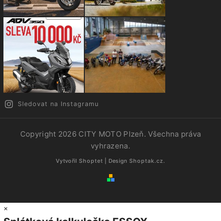
Sledovat na Instagramu
Copyright 2026
CITY MOTO Plzeň
. Všechna práva
vyhrazena.
Vytvořil
Shoptet
| Design
Shoptak.cz.
×