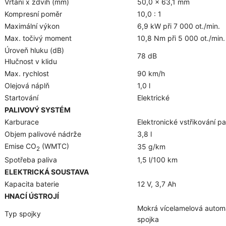
Vrtání x zdvih (mm)
50,0 x 63,1 mm
Kompresní poměr
10,0 : 1
Maximální výkon
6,9 kW při 7 000 ot./min.
Max. točivý moment
10,8 Nm při 5 000 ot./min.
Úroveň hluku (dB)
78 dB
Hlučnost v klidu
Max. rychlost
90 km/h
Olejová náplň
1,0 l
Startování
Elektrické
PALIVOVÝ SYSTÉM
Karburace
Elektronické vstřikování p
Objem palivové nádrže
3,8 l
Emise CO
(WMTC)
35 g/km
2
Spotřeba paliva
1,5 l/100 km
ELEKTRICKÁ SOUSTAVA
Kapacita baterie
12 V, 3,7 Ah
HNACÍ ÚSTROJÍ
Mokrá vícelamelová autom
Typ spojky
spojka