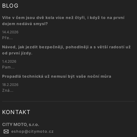
BLOG
Víte v čem jsou dvě kola více než čtyři, i když to na první
dojem nedává smysl?
14.4.2026
Pře...
Návod, jak jezdit bezpečněji, pohodlněji a s větší radostí už
od první jízdy.
1.4.2026
Pam...
Propadlá technická už nemusí být vaše noční můra
18.2.2026
Zná...
KONTAKT
CITY MOTO, s.r.o.
eshop
@
citymoto.cz