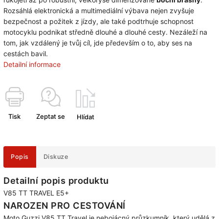
Rozsáhlá elektronická a multimediální výbava nejen zvyšuje
bezpečnost a požitek z jízdy, ale také podtrhuje schopnost
motocyklu podnikat středně dlouhé a dlouhé cesty. Nezáleží na
tom, jak vzdálený je tvůj cíl, jde především o to, aby ses na
cestách bavil.
Detailní informace
Tisk
Zeptat se
Hlídat
Popis
Diskuze
Detailní popis produktu
V85 TT TRAVEL E5+
NAROZEN PRO CESTOVÁNÍ
Moto Guzzi V85 TT Travel je nebojácný průzkumník, který udělá z