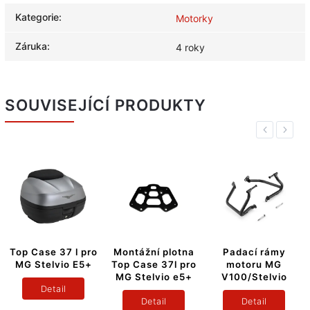
Kategorie
:
Motorky
Záruka
:
4 roky
SOUVISEJÍCÍ PRODUKTY
Previous
Next
l pro
Montážní plotna
Padací rámy
Vyhřívané
 E5+
Top Case 37l pro
motoru MG
komfortní sed
MG Stelvio e5+
V100/Stelvio
pro MG STEL
E5+
Detail
Detail