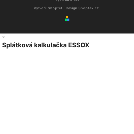
Vytvořil
Shoptet
| Design
Shoptak.cz.
×
Splátková kalkulačka ESSOX