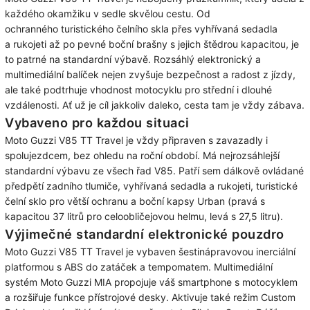
každého okamžiku v sedle skvělou cestu. Od
ochranného
turistického čelního skla
přes vyhřívaná sedadla
a
rukojeti až po pevné boční brašny
s jejich štědrou kapacitou, je
to patrné na standardní výbavě. Rozsáhlý elektronický a
multimediální balíček nejen zvyšuje bezpečnost a radost z jízdy,
ale také podtrhuje vhodnost motocyklu pro střední i dlouhé
vzdálenosti. Ať už je cíl jakkoliv daleko, cesta tam je vždy zábava.
Vybaveno pro každou situaci
Moto Guzzi V85 TT Travel je vždy připraven s zavazadly i
spolujezdcem, bez ohledu na roční období. Má
nejrozsáhlejší
standardní
výbavu ze všech řad V85
. Patří sem dálkově ovládané
předpětí zadního tlumiče,
vyhřívaná sedadla a rukojeti,
turistické
čelní sklo pro větší ochranu a
boční kapsy Urban
(pravá s
kapacitou 37 litrů pro celoobličejovou helmu, levá s 27,5 litru).
Výjimečné standardní elektronické pouzdro
Moto Guzzi V85 TT Travel je vybaven
šestinápravovou inerciální
platformou s ABS do zatáček
a
tempomatem
. Multimediální
systém
Moto Guzzi MIA
propojuje váš smartphone s motocyklem
a rozšiřuje funkce přístrojové desky. Aktivuje také
režim Custom