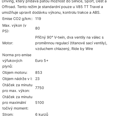
Driving
, který přidává pátou možnost do Silnice, Sport, Déšť a
Offroad. Tento režim je standardní pouze u V85 TT Travel a
umožňuje upravit dodávku výkonu, kontrolu trakce a ABS.
Emise CO2 g/km::
119
Max. výkon (v
80
PS):
Příčný 90° V-twin, dva ventily na válec s
Motor:
proměnnou regulací (titanové sací ventily),
vzduchem chlazený, Ride by Wire
Norma pro emise
výfukových
Euro 5+
plynů:
Objem motoru:
853
Objem nádrže v l:
23
Otáček za minutu
7750
pro max. výkon:
Otáček za minutu
pro maximální
5100
točivý moment:
Strom:
6 kurzů