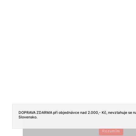
DOPRAVA ZDARMA při objednávce nad 2.000,- Kč, nevztahuje se na
Tento web používá soubory cookie. Dalším procházením tohoto
Slovensko.
používáním.. Více informací
z
Rozumím