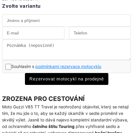
Zvolte variantu
Souhlasím s
podmínkami rezervace motocyklu
Rezervovat motocykl na prodejně
ZROZENA PRO CESTOVÁNÍ
Moto Guzzi V85 TT Travel je neohrožený objevitel, který se netají
tím, že mu jde o to, aby se každý okamžik v sedle proměnil ve
skvělý výlet. Jasně to dává najevo kompletní standardní výbava,
od ochranného
čelního štítu Touring
přes vyhřívané sedlo a
rukojeti až po robustní, velkoryse dimenzované
boční brašny
.