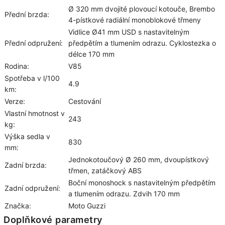
Ø 320 mm dvojité plovoucí kotouče, Brembo
Přední brzda:
4-pístkové radiální monoblokové třmeny
Vidlice Ø41 mm USD s nastavitelným
Přední odpružení:
předpětím a tlumením odrazu. Cyklostezka o
délce 170 mm
Rodina:
V85
Spotřeba v l/100
4.9
km:
Verze:
Cestování
Vlastní hmotnost v
243
kg:
Výška sedla v
830
mm:
Jednokotoučový Ø 260 mm, dvoupístkový
Zadní brzda:
třmen, zatáčkový ABS
Boční monoshock s nastavitelným předpětím
Zadní odpružení:
a tlumením odrazu. Zdvih 170 mm
Značka:
Moto Guzzi
Doplňkové parametry