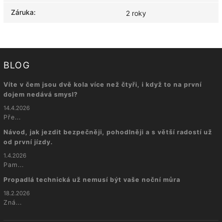
Záruka
:
2 roky
BLOG
Víte v čem jsou dvě kola více než čtyři, i když to na první
dojem nedává smysl?
14.4.2026
Pře...
Návod, jak jezdit bezpečněji, pohodlněji a s větší radostí už
od první jízdy.
1.4.2026
Pam...
Propadlá technická už nemusí být vaše noční můra
18.2.2026
Zná...