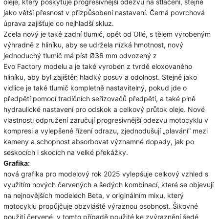
oleje, který poskytuje progresivnější odezvu na stlačení, stejně
jako větší přesnost v přizpůsobení nastavení. Černá povrchová
úprava zajišťuje co nejhladší skluz.
Zcela nový je také zadní tlumič, opět od Ollé, s tělem vyrobeným
výhradně z hliníku, aby se udržela nízká hmotnost, nový
jednoduchý tlumič má píst Ø36 mm odvozený z
Evo
Factory
modelu a je také vyroben z tvrdě eloxovaného
hliníku, aby byl zajištěn hladký posuv a odolnost.
Stejně jako
vidlice je také tlumič kompletně nastavitelný, pokud jde o
předpětí pomocí tradičních seřizovačů předpětí, a také plně
hydraulické nastavení pro odskok a celkový průtok oleje.
Nové
vlastnosti odpružení zaručují progresivnější odezvu motocyklu v
kompresi a vylepšené řízení odrazu, zjednodušují „plavání“ mezi
kameny a schopnost absorbovat významné dopady, jak po
seskocích i skocích na velké překážky.
Grafika:
nová grafika pro modelový rok 2025 vylepšuje celkový vzhled
s
využitím nových červených a šedých kombinací, které se objevují
na nejnovějších modelech Beta, v originálním mixu, který
motocyklu propůjčuje obzvláště výraznou osobnost.
Šikovné
použití červené, v tomto případě použité ke zvýraznění šedé