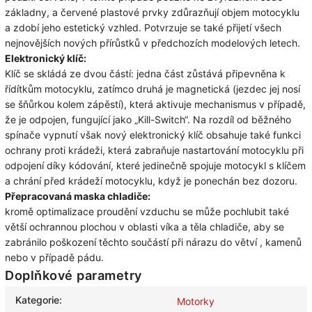
základny, a červené plastové prvky zdůrazňují objem motocyklu
a zdobí jeho estetický vzhled. Potvrzuje se také přijetí všech
nejnovějších nových přírůstků v předchozích modelových letech.
Elektronický klíč:
Klíč se skládá ze dvou částí: jedna část zůstává připevněna k
řídítkům motocyklu, zatímco druhá je magnetická (jezdec jej nosí
se šňůrkou kolem zápěstí), která aktivuje mechanismus v případě,
že je odpojen, fungující jako
„Kill-Switch“. Na rozdíl od běžného
spínače vypnutí však nový elektronický klíč obsahuje také funkci
ochrany proti krádeži, která zabraňuje nastartování motocyklu při
odpojení díky kódování, které jedinečně spojuje motocykl s klíčem
a chrání před
krádeží motocyklu, když je ponechán bez dozoru.
Přepracovaná maska ​​chladiče:
kromě optimalizace proudění vzduchu se může pochlubit také
větší ochrannou plochou v oblasti víka a těla chladiče, aby se
zabránilo poškození těchto součástí při nárazu do větví
, kamenů
nebo v případě pádu.
Doplňkové parametry
Kategorie
:
Motorky