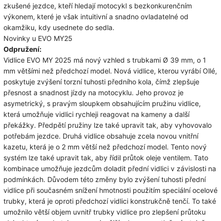
zkušené jezdce, kteří hledají motocykl s bezkonkurenčním
výkonem, které je však intuitivní a snadno ovladatelné od
okamžiku, kdy usednete do sedla.
Novinky u EVO MY25
Odpružení:
Vidlice EVO MY 2025 má nový vzhled s trubkami Ø 39 mm, o 1
mm většími než předchozí model.
Nová vidlice, kterou vyrábí Ollé,
poskytuje zvýšení torzní tuhosti předního kola, čímž zlepšuje
přesnost a snadnost jízdy na motocyklu.
Jeho provoz je
asymetrický, s pravým sloupkem obsahujícím pružinu vidlice,
která umožňuje vidlici rychleji reagovat na kameny a další
překážky.
Předpětí pružiny lze také upravit tak, aby vyhovovalo
potřebám jezdce.
Druhá vidlice obsahuje zcela novou vnitřní
kazetu, která je o 2 mm větší než předchozí model.
Tento nový
systém lze také upravit tak, aby řídil průtok oleje ventilem.
Tato
kombinace umožňuje jezdcům doladit přední vidlici v závislosti na
podmínkách.
Důvodem této změny bylo zvýšení tuhosti přední
vidlice při současném snížení hmotnosti použitím speciální ocelové
trubky, která je oproti předchozí vidlici konstrukčně tenčí.
To také
umožnilo větší objem uvnitř trubky vidlice pro zlepšení průtoku