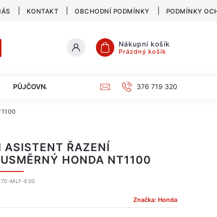
NÁS
KONTAKT
OBCHODNÍ PODMÍNKY
PODMÍNKY OC
Nákupní košík
Prázdný košík
PŮJČOVNA
SERVIS
KATALOG
376 719 320
T1100
 ASISTENT ŘAZENÍ
USMĚRNÝ HONDA NT1100
70-MLF-E00
Značka:
Honda