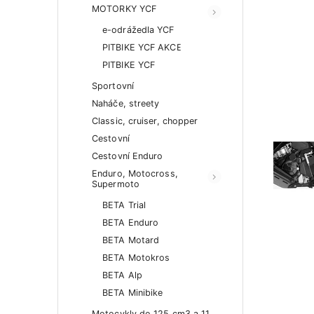
MOTORKY YCF
e-odrážedla YCF
PITBIKE YCF AKCE
PITBIKE YCF
Sportovní
Naháče, streety
Classic, cruiser, chopper
Cestovní
Cestovní Enduro
Enduro, Motocross,
Supermoto
BETA Trial
BETA Enduro
BETA Motard
BETA Motokros
BETA Alp
BETA Minibike
Motocykly do 125 cm3 a 11