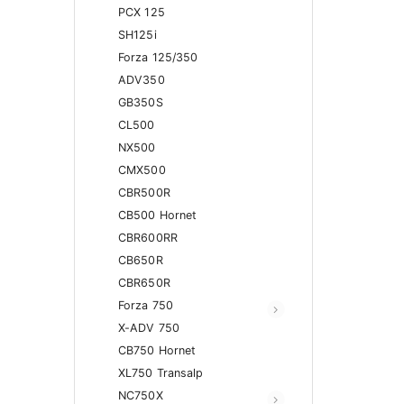
PCX 125
SH125i
Forza 125/350
ADV350
GB350S
CL500
NX500
CMX500
CBR500R
CB500 Hornet
CBR600RR
CB650R
CBR650R
Forza 750
X-ADV 750
CB750 Hornet
XL750 Transalp
NC750X