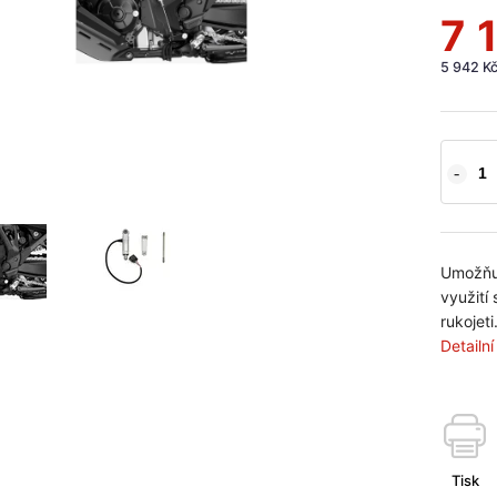
7 
5 942 K
Umožňuj
využití
rukojeti
Detailn
Tisk