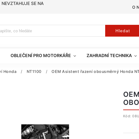
, NEVZTAHUJE SE NA
O 
Hledat
OBLEČENÍ PRO MOTORKÁŘE
ZAHRADNÍ TECHNIKA
tví Honda
/
NT1100
/
OEM Asistent řazení obousměrný Honda N
OEM
OBO
Kód:
08U