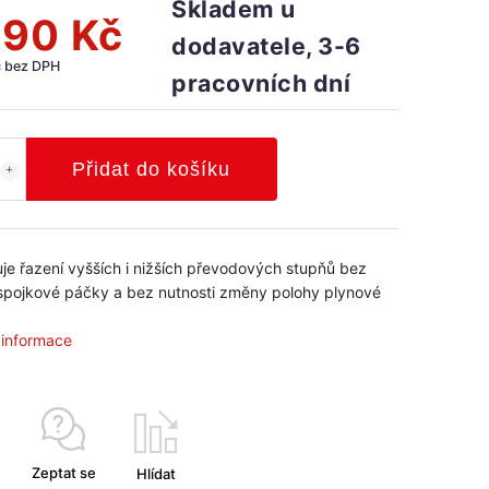
Skladem u
190 Kč
dodavatele, 3-6
č bez DPH
pracovních dní
Přidat do košíku
e řazení vyšších i nižších převodových stupňů bez
 spojkové páčky a bez nutnosti změny polohy plynové
.
í informace
Zeptat se
Hlídat