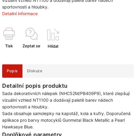
vizuální vzhled NT1100 a dodávají paletě barev nádech
sportovnosti a hloubky.
Detailní informace
Tisk
Zeptat se
Hlídat
Popis
Diskuze
Detailní popis produktu
Sada dekorativních nálepek (NHC52M/PB409P9), které zlepšují
vizuální vzhled NT1100 a dodávají paletě barev nádech
sportovnosti a hloubky.
Sada obsahuje samolepky na kapotáž, kola a kufry. Doporučená
aplikace pro barvy motocyklů Gunmetal Black Metallic a Pearl
Hawkseye Blue.
Doplňkové parametry