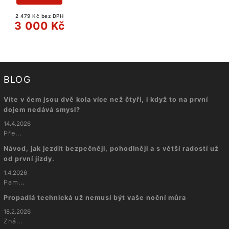
2 479 Kč bez DPH
3 000 Kč
BLOG
Víte v čem jsou dvě kola více než čtyři, i když to na první
dojem nedává smysl?
14.4.2026
Pře...
Návod, jak jezdit bezpečněji, pohodlněji a s větší radostí už
od první jízdy.
1.4.2026
Pam...
Propadlá technická už nemusí být vaše noční můra
18.2.2026
Zná...