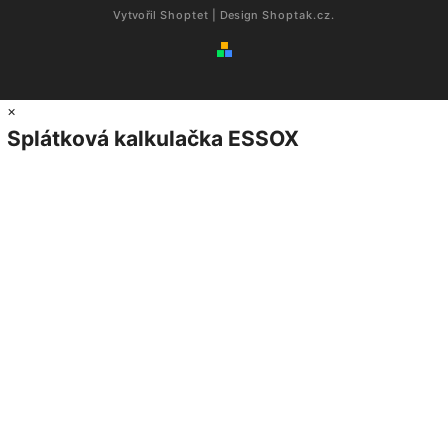
Vytvořil
Shoptet
| Design
Shoptak.cz.
×
Splátková kalkulačka ESSOX