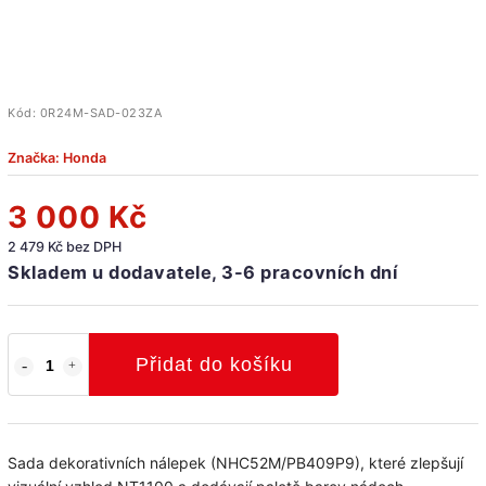
Kód:
0R24M-SAD-023ZA
Značka:
Honda
3 000 Kč
2 479 Kč bez DPH
Skladem u dodavatele, 3-6 pracovních dní
Přidat do košíku
Sada dekorativních nálepek (NHC52M/PB409P9), které zlepšují