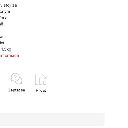
y stojí za
ečným
ím a
ně
ací.
ní
 1,5kg.
í informace
Zeptat se
Hlídat