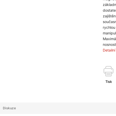
základn
dostat
zajištěn
součas
rychlou
manipul
Maximál
nosnost
Detailn
Tisk
Diskuze