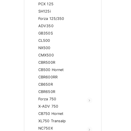
PCX 125
SH125i
Forza 125/350
ADV350
GB350S
CL500
NX500
CMX500
CBR500R
CB500 Hornet
CBR600RR
CB650R
CBR650R
Forza 750
X-ADV 750
CB750 Hornet
XL750 Transalp
NC750X