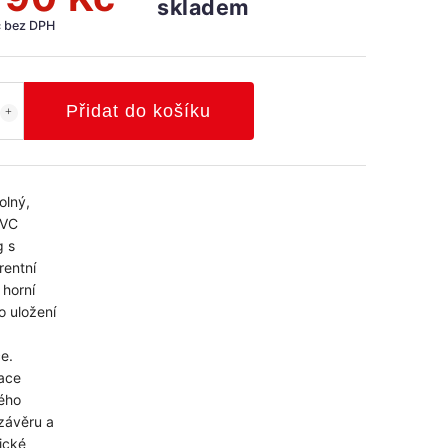
skladem
č bez DPH
Přidat do košíku
olný,
PVC
 s
rentní
 horní
o uložení
e.
ace
ého
závěru a
ické