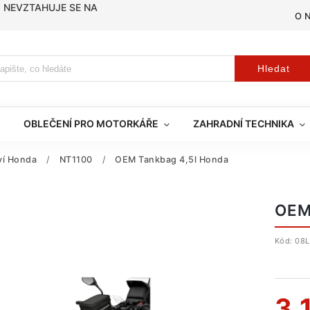
, NEVZTAHUJE SE NA
O 
Hledat
OBLEČENÍ PRO MOTORKÁŘE
ZAHRADNÍ TECHNIKA
tví Honda
/
NT1100
/
OEM Tankbag 4,5l Honda
OEM
Kód:
08
3 