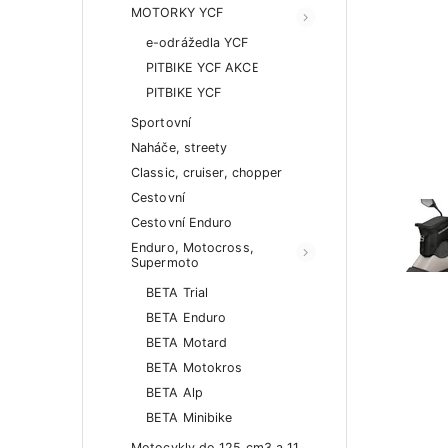
MOTORKY YCF
e-odrážedla YCF
PITBIKE YCF AKCE
PITBIKE YCF
Sportovní
Naháče, streety
Classic, cruiser, chopper
Cestovní
Cestovní Enduro
Enduro, Motocross,
Supermoto
BETA Trial
BETA Enduro
BETA Motard
BETA Motokros
BETA Alp
BETA Minibike
Motocykly do 125 cm3 a 11