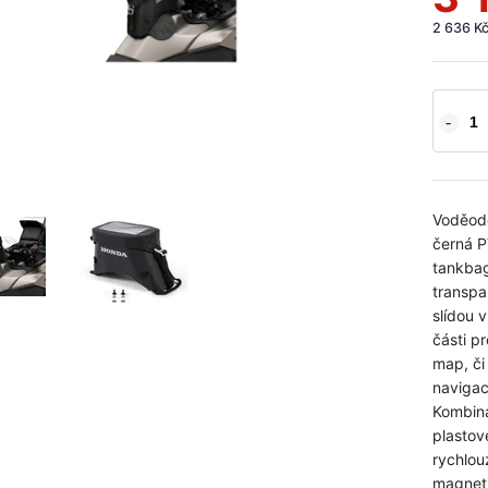
2 636 K
Voděod
černá 
tankbag
transpa
slídou v
části pr
map, či
navigac
Kombin
plastov
rychlou
magnet