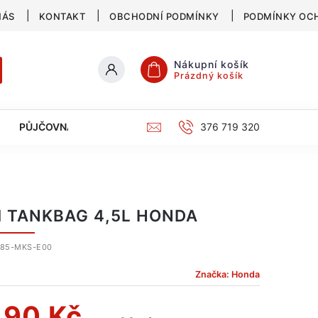
NÁS
KONTAKT
OBCHODNÍ PODMÍNKY
PODMÍNKY OC
Nákupní košík
Prázdný košík
PŮJČOVNA
SERVIS
KATALOG
376 719 320
 TANKBAG 4,5L HONDA
L85-MKS-E00
Značka:
Honda
190 Kč