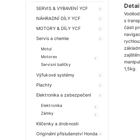
Detai
SERVIS & VYBAVENÍ YCF
Voděod
NÁHRADNÍ DÍLY YCF
s transp
části pr
MOTORY & DÍLY YCF
navigac
Servis a chemie
rychlou
základn
Motul
zajiště
Motorex
manipul
Servisní balíčky
1,5kg.
Výfukové systémy
Plachty
Elektronika a zabezpečení
Elektronika
Zámky
Klíčenky a drobnosti
Originální příslušenství Honda