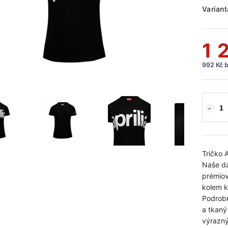
Variant
1 
992 Kč 
Tričko 
Naše dá
prémiov
kolem k
Podrobn
a tkaný
výrazný