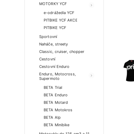
MOTORKY YCF
e-odrážedla YCF
PITBIKE YCF AKCE
PITBIKE YCF
Sportovní
Naháče, streety
Classic, cruiser, chopper
Cestovní
Cestovní Enduro
Enduro, Motocross,
Supermoto
BETA Trial
BETA Enduro
BETA Motard
BETA Motokros
BETA Alp
BETA Minibike
Motocykly do 125 cm3 a 11