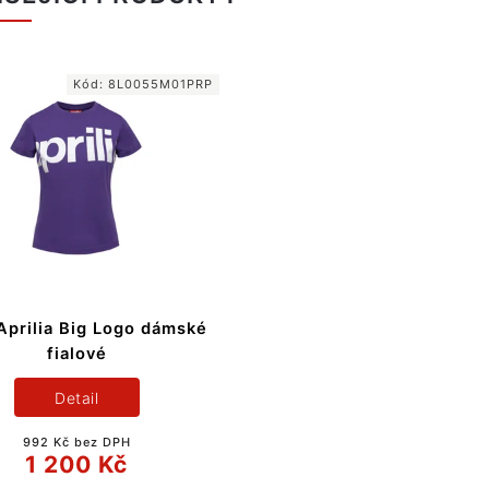
Kód:
8L0055M01PRP
Aprilia Big Logo dámské
fialové
Detail
992 Kč bez DPH
1 200 Kč