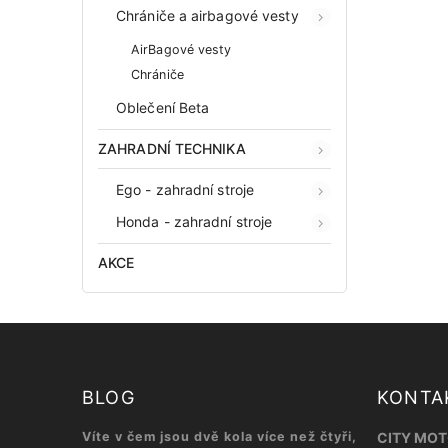
Chrániče a airbagové vesty
AirBagové vesty
Chrániče
Oblečení Beta
ZAHRADNÍ TECHNIKA
Ego - zahradní stroje
Honda - zahradní stroje
AKCE
BLOG
KONTA
Víte v čem jsou dvě kola více než čtyři,
CITY MOTO