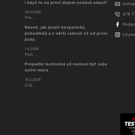
i když to na první dojem nedává smysl?
esho
14.4.2026
376 7
Pře...
Podpo
Návod, jak jezdit bezpečněji,
pohodlněji a s větší radostí už od první
citym
jízdy.
1.4.2026
Pam...
Propadlá technická už nemusí být vaše
noční můra
18.2.2026
Zná...