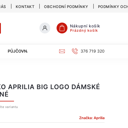
NÁS
KONTAKT
OBCHODNÍ PODMÍNKY
PODMÍNKY OC
Nákupní košík
Prázdný košík
PŮJČOVNA
SERVIS
KATALOG
376 719 320
KO APRILIA BIG LOGO DÁMSKÉ
NÉ
lte variantu
Značka:
Aprilia