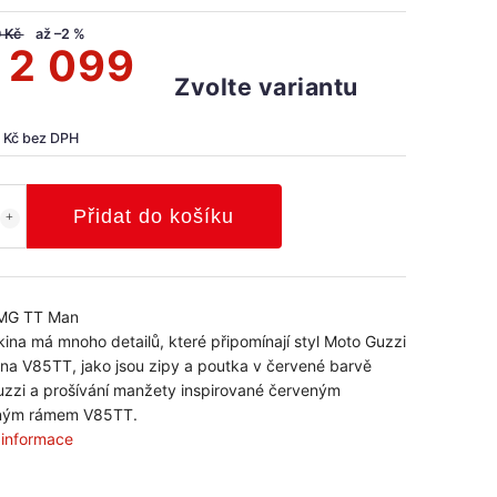
0 Kč
až –2 %
d
2 099
Zvolte variantu
 Kč
bez DPH
Přidat do košíku
 MG TT Man
kina má mnoho detailů, které připomínají styl Moto Guzzi
na V85TT, jako jsou zipy a poutka v červené barvě
zzi a prošívání manžety inspirované červeným
ým rámem V85TT.
í informace