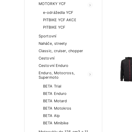
MOTORKY YCF
e-odrážedla YCF
PITBIKE YCF AKCE
PITBIKE YCF
Sportovní
Naháče, streety
Classic, cruiser, chopper
Cestovní
Cestovní Enduro
Enduro, Motocross,
Supermoto
BETA Trial
BETA Enduro
BETA Motard
BETA Motokros
BETA Alp
BETA Minibike
Motocykly do 125 cm3 a 11