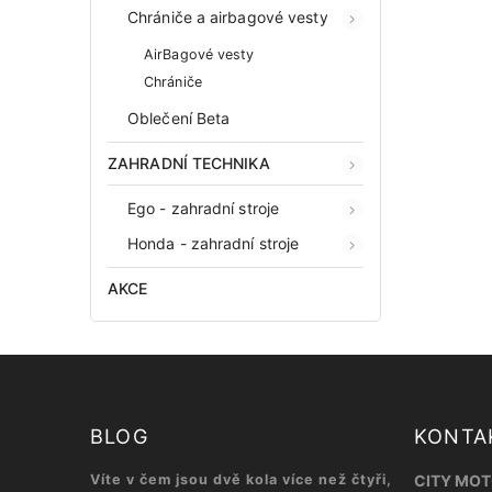
Chrániče a airbagové vesty
AirBagové vesty
Chrániče
Oblečení Beta
ZAHRADNÍ TECHNIKA
Ego - zahradní stroje
Honda - zahradní stroje
AKCE
BLOG
KONTA
Víte v čem jsou dvě kola více než čtyři,
CITY MOTO