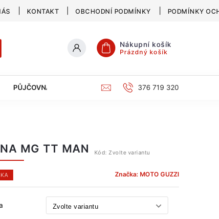
NÁS
KONTAKT
OBCHODNÍ PODMÍNKY
PODMÍNKY OC
Nákupní košík
Prázdný košík
PŮJČOVNA
SERVIS
KATALOG
376 719 320
INA MG TT MAN
Kód:
Zvolte variantu
Značka:
MOTO GUZZI
KA
a