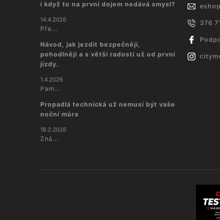
i když to na první dojem nedává smysl?
esho
14.4.2026
376 7
Pře...
Podpo
Návod, jak jezdit bezpečněji,
pohodlněji a s větší radostí už od první
citym
jízdy.
1.4.2026
Pam...
Propadlá technická už nemusí být vaše
noční můra
18.2.2026
Zná...