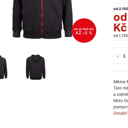
od 2 15
o
Kč
od 2 150 Kč
AŽ –2 %
od
1 735
Mikina
Tato mi
a zejmé
Moto Gu
pomocn
Detailn