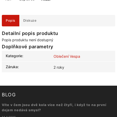
Popis
Diskuze
Detailní popis produktu
Popis produktu není dostupný
Doplňkové parametry
Kategorie
:
Oblečení Vespa
Záruka
:
2 roky
BLOG
Víte v čem jsou dvě kola více než čtyři, i když to na první
dojem nedává smysl?