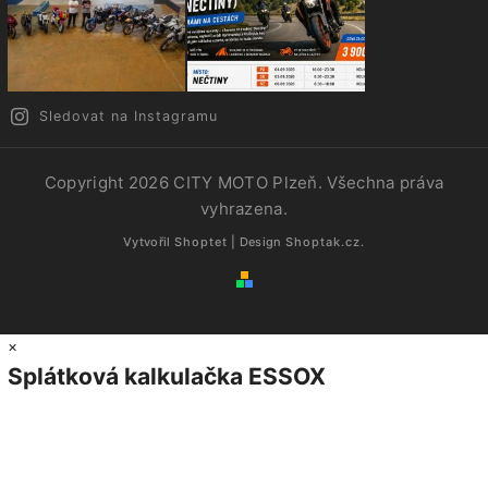
Sledovat na Instagramu
Copyright 2026
CITY MOTO Plzeň
. Všechna práva
vyhrazena.
Vytvořil
Shoptet
| Design
Shoptak.cz.
×
Splátková kalkulačka ESSOX