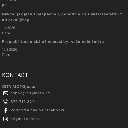
14.4.2026
Pře...
Návod, jak jezdit bezpečněji, pohodlněji a s větší radostí už
od první jízdy.
1.4.2026
Pam...
Propadlá technická už nemusí být vaše noční můra
18.2.2026
Zná...
KONTAKT
CITY MOTO, s.r.o.
eshop
@
citymoto.cz
376 719 320
Podpořte nás na facebooku
citymotoplzen