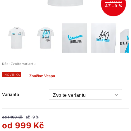
od 1 100 Kč
AŽ –9 %
Kód:
Zvolte variantu
NOVINKA
Značka:
Vespa
Varianta
od 1 100 Kč
až –9 %
od
999 Kč