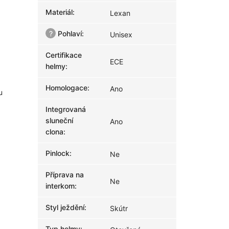
Materiál
:
Lexan
?
Pohlaví
:
Unisex
Certifikace
ECE
helmy
:
Homologace
:
Ano
u
Integrovaná
sluneční
Ano
clona
:
Pinlock
:
Ne
Příprava na
Ne
interkom
:
Styl ježdění
:
Skútr
Typ helmy
: