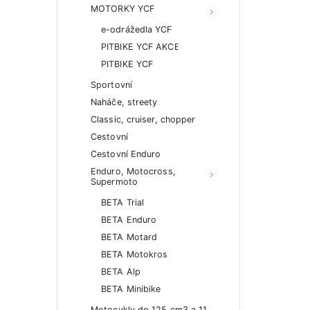
MOTORKY YCF
e-odrážedla YCF
PITBIKE YCF AKCE
PITBIKE YCF
Sportovní
Naháče, streety
Classic, cruiser, chopper
Cestovní
Cestovní Enduro
Enduro, Motocross,
Supermoto
BETA Trial
BETA Enduro
BETA Motard
BETA Motokros
BETA Alp
BETA Minibike
Motocykly do 125 cm3 a 11