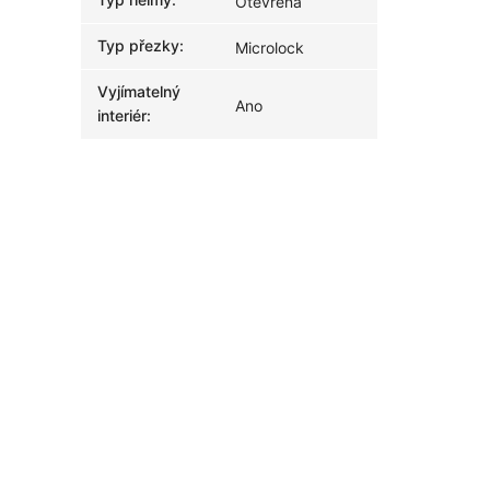
Otevřená
Typ přezky
:
Microlock
Vyjímatelný
Ano
interiér
: