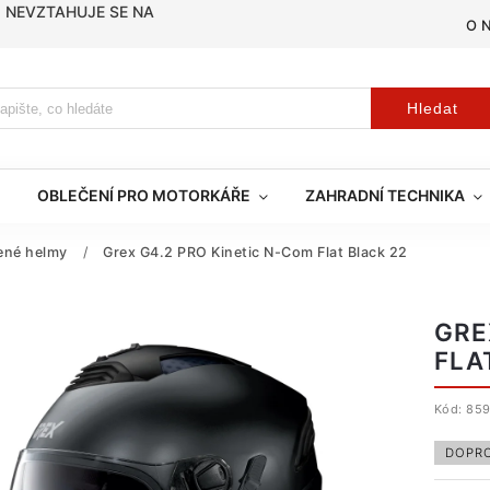
, NEVZTAHUJE SE NA
O 
Hledat
OBLEČENÍ PRO MOTORKÁŘE
ZAHRADNÍ TECHNIKA
ené helmy
/
Grex G4.2 PRO Kinetic N-Com Flat Black 22
GRE
FLA
Kód:
859
DOPR