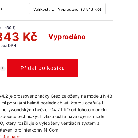
a
č
–30 %
843 Kč
Vyprodáno
 bez DPH
Přidat do košíku
G4.2
je crossover značky Grex založený na modelu N43
lmi populární helmě posledních let, kterou oceňuje i
 hollywoodských hvězd. G4.2 PRO od tohoto modelu
 spoustu technických vlastností a navazuje na model
O, který rozšiřuje o vylepšený ventilační systém a
tavení pro interkomy N-Com.
í informace