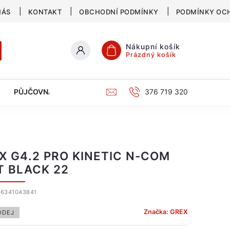
NÁS
KONTAKT
OBCHODNÍ PODMÍNKY
PODMÍNKY OC
Nákupní košík
Prázdný košík
PŮJČOVNA
SERVIS
KATALOG
376 719 320
X G4.2 PRO KINETIC N-COM
T BLACK 22
6341043841
Značka:
GREX
ODEJ