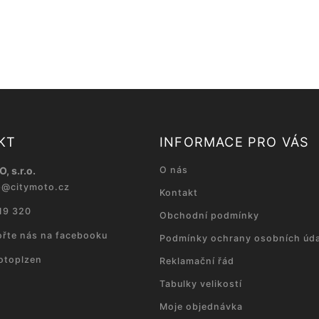
KT
INFORMACE PRO VÁS
, s.r.o.
O nás
p
@
citymoto.cz
Kontakt
19 320
Obchodní podmínky
řte nás na facebooku
Podmínky ochrany osobních úda
otoplzen
Reklamační řád
Tabulky velikostí
Moje objednávka