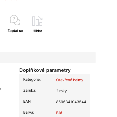
Zeptat se
Hlídat
Doplňkové parametry
Kategorie
:
Otevřené helmy
a
Záruka
:
2 roky
a
EAN
:
8596341043544
Barva
:
Bílá