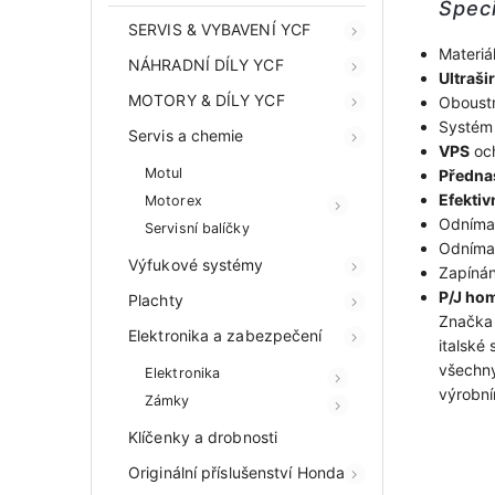
Speci
SERVIS & VYBAVENÍ YCF
Materiá
NÁHRADNÍ DÍLY YCF
Ultraši
MOTORY & DÍLY YCF
Oboustr
Systé
Servis a chemie
VPS
och
Motul
Předna
Efektiv
Motorex
Odnímat
Servisní balíčky
Odnímat
Výfukové systémy
Zapínán
P/J ho
Plachty
Značk
Elektronika a zabezpečení
italské
všechny
Elektronika
výrobní
Zámky
Klíčenky a drobnosti
Originální příslušenství Honda