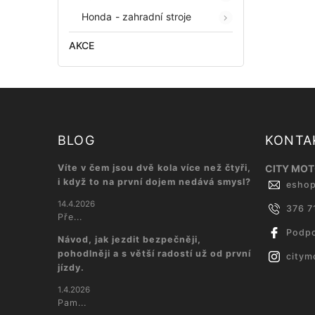
Honda - zahradní stroje
AKCE
BLOG
KONTA
Víte v čem jsou dvě kola více než čtyři,
CITY MOTO
i když to na první dojem nedává smysl?
esho
14.4.2026
376 7
Pře...
Podpo
Návod, jak jezdit bezpečněji,
pohodlněji a s větší radostí už od první
citym
jízdy.
1.4.2026
Pam...