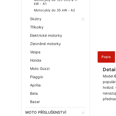
kW - A1
Motocykly do 35 kW - A2
Skútry
Tříkolky
Elektrické motorky
Zlevněné motorky
Vespa
Popis
Honda
Moto Guzzi
Detai
Model
Piaggio
populár
Aprilia
hvězd. 
navazuj
Beta
přednas
Bazar
MOTO PŘÍSLUŠENSTVÍ