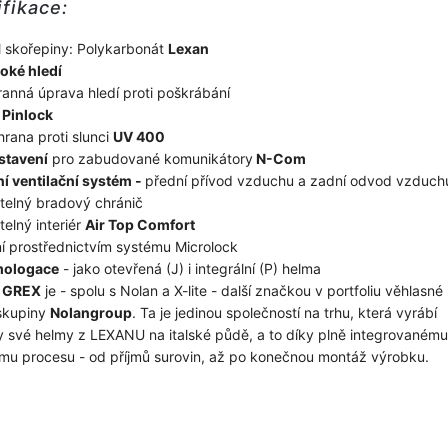
fikace:
l skořepiny: Polykarbonát
Lexan
roké hledí
anná úprava hledí proti poškrábání
m
Pinlock
rana proti slunci
UV 400
stavení
pro zabudované komunikátory
N-Com
ní ventilační systém -
přední přívod vzduchu a zadní odvod vzduch
elný bradový chránič
elný interiér
Air Top Comfort
í prostřednictvím systému Microlock
mologace
- jako otevřená (J) i integrální (P) helma
a
GREX
je - spolu s Nolan a X-lite - další značkou v portfoliu věhlasné
 skupiny
Nolangroup
. Ta je jedinou společností na trhu, která vyrábí
 své helmy z LEXANU na italské půdě, a to díky plně integrovanému
mu procesu - od příjmů surovin, až po konečnou montáž výrobku.