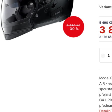
Variant
5 490 K
5 490 Kč
3 
–30 %
3 176 Kč
Model
AIR - ve
spousta
přejímá
G4.1 PR
přednas
Detailn