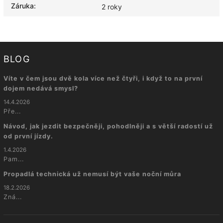
Záruka
:
2 roky
BLOG
Víte v čem jsou dvě kola více než čtyři, i když to na první
dojem nedává smysl?
14.4.2026
Pře...
Návod, jak jezdit bezpečněji, pohodlněji a s větší radostí už
od první jízdy.
1.4.2026
Pam...
Propadlá technická už nemusí být vaše noční můra
18.2.2026
Zná...