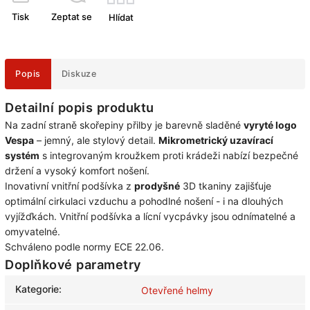
Tisk
Zeptat se
Hlídat
Popis
Diskuze
Detailní popis produktu
Na zadní straně skořepiny přilby je barevně sladěné
vyryté logo
Vespa
– jemný, ale stylový detail.
Mikrometrický uzavírací
systém
s integrovaným kroužkem proti krádeži nabízí bezpečné
držení a vysoký komfort nošení.
Inovativní vnitřní podšívka z
prodyšné
3D tkaniny zajišťuje
optimální cirkulaci vzduchu a pohodlné nošení - i na dlouhých
vyjížďkách. Vnitřní podšívka a lícní vycpávky jsou odnímatelné a
omyvatelné.
Schváleno podle normy ECE 22.06.
Doplňkové parametry
Kategorie
:
Otevřené helmy