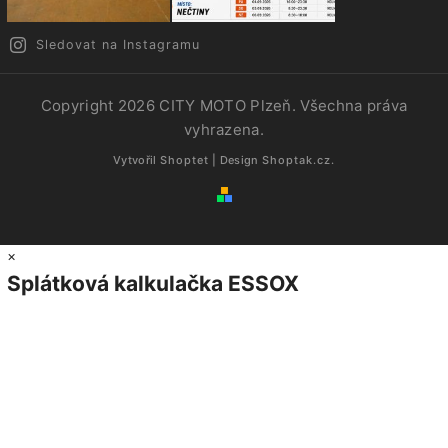
Sledovat na Instagramu
Copyright 2026
CITY MOTO Plzeň
. Všechna práva
vyhrazena.
Vytvořil
Shoptet
| Design
Shoptak.cz.
×
Splátková kalkulačka ESSOX