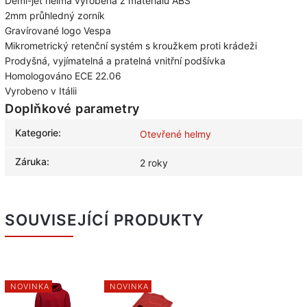
Demi-jet helma vyrobená z materiálu ABS
2mm průhledný zorník
Gravírované logo Vespa
Mikrometrický retenční systém s kroužkem proti krádeži
Prodyšná, vyjímatelná a pratelná vnitřní podšívka
Homologováno ECE 22.06
Vyrobeno v Itálii
Doplňkové parametry
Kategorie
:
Otevřené helmy
Záruka
:
2 roky
SOUVISEJÍCÍ PRODUKTY
NOVINKA
NOVINKA