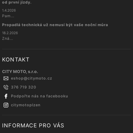
od první jízdy.
1.4.2026
Pam...
Propadlá technická už nemusí být vaše noční můra
18.2.2026
Zná...
KONTAKT
CITY MOTO, s.r.o.
eshop
@
citymoto.cz
376 719 320
Podpořte nás na facebooku
citymotoplzen
INFORMACE PRO VÁS