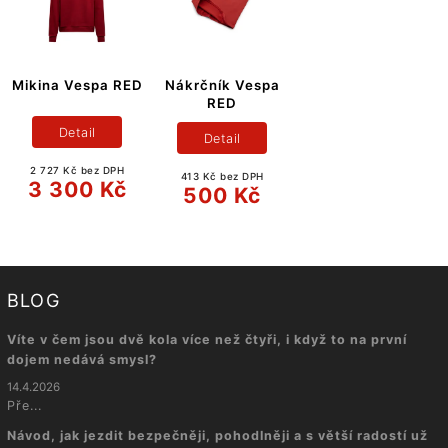
Mikina Vespa RED
Nákrčník Vespa
RED
Detail
Detail
2 727 Kč bez DPH
413 Kč bez DPH
3 300 Kč
500 Kč
BLOG
Víte v čem jsou dvě kola více než čtyři, i když to na první
dojem nedává smysl?
14.4.2026
Pře...
Návod, jak jezdit bezpečněji, pohodlněji a s větší radostí už