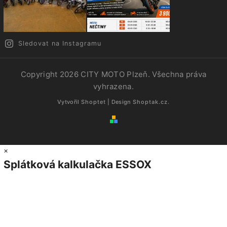
Sledovat na Instagramu
Copyright 2026
CITY MOTO Plzeň
. Všechna práva
vyhrazena.
Vytvořil
Shoptet
| Design
Shoptak.cz.
×
Splátková kalkulačka ESSOX