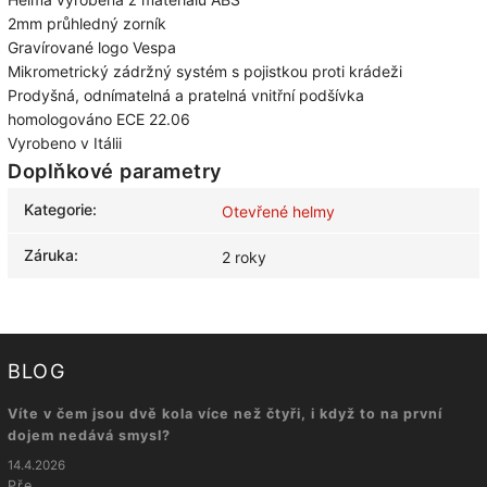
2mm průhledný zorník
Gravírované logo Vespa
Mikrometrický zádržný systém s pojistkou proti krádeži
Prodyšná, odnímatelná a pratelná vnitřní podšívka
homologováno ECE 22.06
Vyrobeno v Itálii
Doplňkové parametry
Kategorie
:
Otevřené helmy
Záruka
:
2 roky
BLOG
Víte v čem jsou dvě kola více než čtyři, i když to na první
dojem nedává smysl?
14.4.2026
Pře...