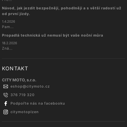
Návod, jak jezdit bezpečněji, pohodlněji a s větší radostí už
od první jízdy.
1.4.2026
Pam...
Propadlá technická už nemusí být vaše noční můra
18.2.2026
Zná...
KONTAKT
CITY MOTO, s.r.o.
eshop
@
citymoto.cz
376 719 320
Podpořte nás na facebooku
citymotoplzen