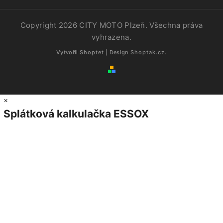
Copyright 2026
CITY MOTO Plzeň
. Všechna práva
vyhrazena.
Vytvořil
Shoptet
| Design
Shoptak.cz.
×
Splátková kalkulačka ESSOX