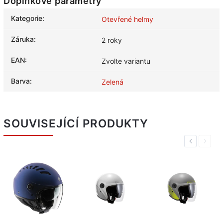
Doplňkové parametry
Kategorie
:
Otevřené helmy
Záruka
:
2 roky
EAN
:
Zvolte variantu
Barva
:
Zelená
SOUVISEJÍCÍ PRODUKTY
Previous
Next