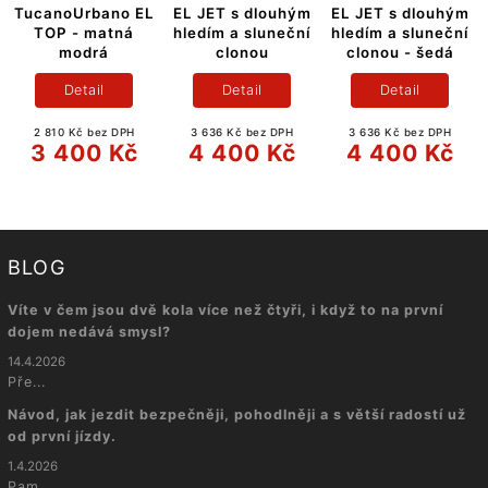
TucanoUrbano EL
EL JET s dlouhým
EL JET s dlouhým
TOP - matná
hledím a sluneční
hledím a sluneční
modrá
clonou
clonou - šedá
Detail
Detail
Detail
2 810 Kč bez DPH
3 636 Kč bez DPH
3 636 Kč bez DPH
3 400 Kč
4 400 Kč
4 400 Kč
BLOG
Víte v čem jsou dvě kola více než čtyři, i když to na první
dojem nedává smysl?
14.4.2026
Pře...
Návod, jak jezdit bezpečněji, pohodlněji a s větší radostí už
od první jízdy.
1.4.2026
Pam...