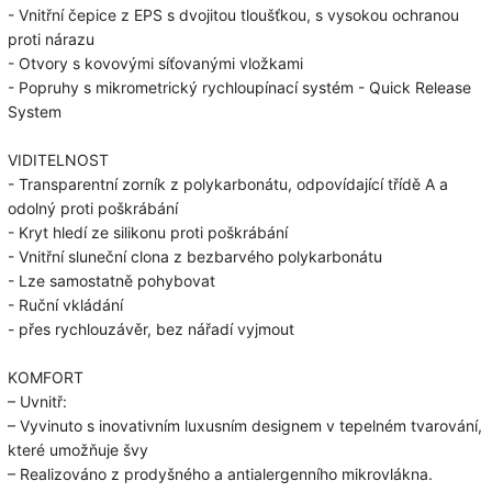
- Vnitřní čepice z EPS s dvojitou tloušťkou, s vysokou ochranou
proti nárazu
- Otvory s kovovými síťovanými vložkami
- Popruhy s mikrometrický rychloupínací systém - Quick Release
System
VIDITELNOST
- Transparentní zorník z polykarbonátu, odpovídající třídě A a
odolný proti poškrábání
- Kryt hledí ze silikonu proti poškrábání
- Vnitřní sluneční clona z bezbarvého polykarbonátu
- Lze samostatně pohybovat
- Ruční vkládání
- přes rychlouzávěr, bez nářadí vyjmout
KOMFORT
– Uvnitř:
– Vyvinuto s inovativním luxusním designem v tepelném tvarování,
které umožňuje švy
– Realizováno z prodyšného a antialergenního mikrovlákna.