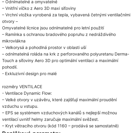
– Odnímatelné a omyvatelné
– Vnitřní víčko z Aero 3D maxi síťoviny
– Vrchní vložka vyrobená za tepla, vybavená četnými ventilačními
otvory –
Omyvatelné lícnice jsou odnímatelné pro letní použití
– Ramínka s ochranou bradového popruhu z nedráždivého
mikrovlákna
– Velkorysá a pohodlná prostor v oblasti uší
– odnímatelná roláda na krk z perforovaného polyuretanu Derma-
Touch a síťoviny Aero 3D pro optimální ventilaci a maximální
pohodlí.
- Exkluzivní design pro malé
rozměry VENTILACE
- Ventilace Dynamic Flow:
– Velké otvory v uzávěru, které zajišťují maximální proudění
vzduchu u vstupu.
– EPS se systémem vzduchových kanálů s nejlepší možnou
ventilací uvnitř helmy zaručuje maximální svěžest.
– Kryt větracího otvoru (kód 1160 – prodává se samostatně)