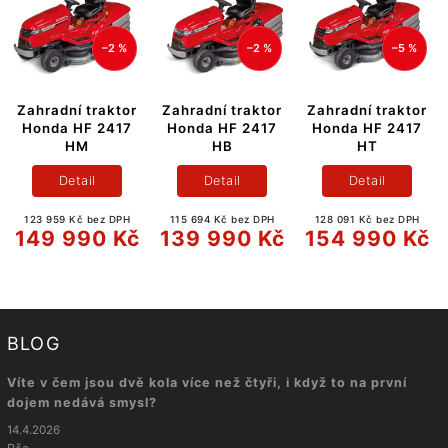
–2 %
–2 %
–5 %
Zahradní traktor
Zahradní traktor
Zahradní traktor
Honda HF 2417
Honda HF 2417
Honda HF 2417
HM
HB
HT
Detail
Detail
Detail
123 959 Kč bez DPH
115 694 Kč bez DPH
128 091 Kč bez DPH
149 990 Kč
139 990 Kč
154 990 Kč
BLOG
Víte v čem jsou dvě kola více než čtyři, i když to na první
dojem nedává smysl?
14.4.2026