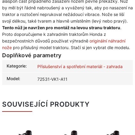
alaspoň část případného zasažení nožem pevné překážky. Nůž
by měl být řádně nabroušený a vyvážený tak, aby po nasazení na
traktor a roztočení neprukoval nežádoucí vibrace. Nože se liší
svojí délkou, také tvarem a hlavně umístěním (levý nebo pravý).
Tento nůž je navržen pro montáž na levou stranu traktoru
.
Proto doporučujeme k zahradním traktorům Honda z
bezpečnostních důvodů používat výhradně
originální náhradní
nože
pro příslušný model traktoru. Stačí si jen vybrat dle modelu.
Doplňkové parametry
Kategorie
:
Příslušenství a spotřební materiál - zahrada
Model
:
72531-VK1-A11
SOUVISEJÍCÍ PRODUKTY