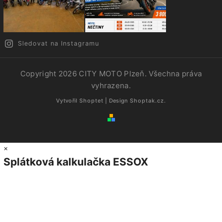
Sledovat na Instagramu
Copyright 2026
CITY MOTO Plzeň
. Všechna práva
vyhrazena.
Vytvořil
Shoptet
| Design
Shoptak.cz.
×
Splátková kalkulačka ESSOX