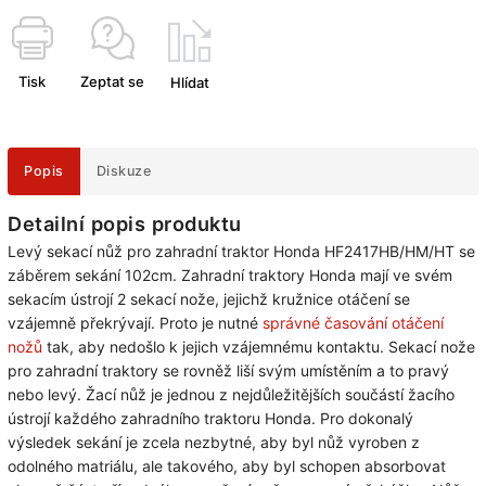
Tisk
Zeptat se
Hlídat
Popis
Diskuze
Detailní popis produktu
Levý sekací nůž pro zahradní traktor Honda HF2417HB/HM/HT se
záběrem sekání 102cm. Zahradní traktory Honda mají ve svém
sekacím ústrojí 2 sekací nože, jejichž kružnice otáčení se
vzájemně překrývají. Proto je nutné
správné časování otáčení
nožů
tak, aby nedošlo k jejich vzájemnému kontaktu. Sekací nože
pro zahradní traktory se rovněž liší svým umístěním a to pravý
nebo levý. Žací nůž je jednou z nejdůležitějších součástí žacího
ústrojí každého zahradního traktoru Honda. Pro dokonalý
výsledek sekání je zcela nezbytné, aby byl nůž vyroben z
odolného matriálu, ale takového, aby byl schopen absorbovat