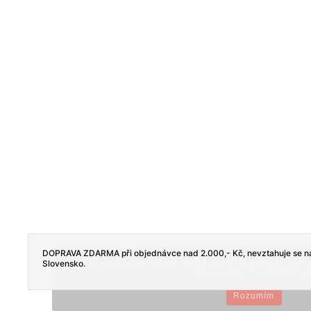
DOPRAVA ZDARMA při objednávce nad 2.000,- Kč, nevztahuje se na
Tento web používá soubory cookie. Dalším procházením tohoto
Slovensko.
používáním.. Více informací
z
Rozumím