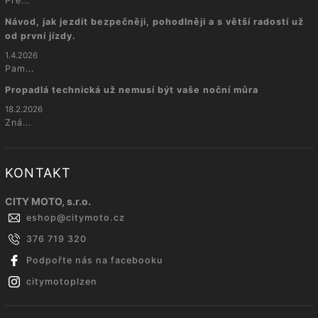
Pře...
Návod, jak jezdit bezpečněji, pohodlněji a s větší radostí už
od první jízdy.
1.4.2026
Pam...
Propadlá technická už nemusí být vaše noční můra
18.2.2026
Zná...
KONTAKT
CITY MOTO, s.r.o.
eshop
@
citymoto.cz
376 719 320
Podpořte nás na facebooku
citymotoplzen