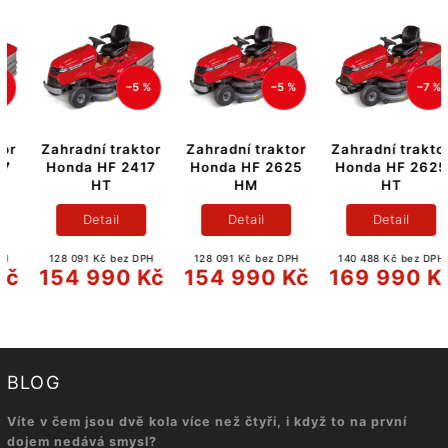
–5 %
–5 %
–7 %
Zahradní traktor
Zahradní traktor
Zahradní traktor
Honda HF 2417
Honda HF 2625
Honda HF 2625
HT
HM
HT
Detail
Detail
Detail
128 091 Kč bez DPH
128 091 Kč bez DPH
140 488 Kč bez DPH
154 990 Kč
154 990 Kč
169 990 Kč
BLOG
Víte v čem jsou dvě kola více než čtyři, i když to na první
dojem nedává smysl?