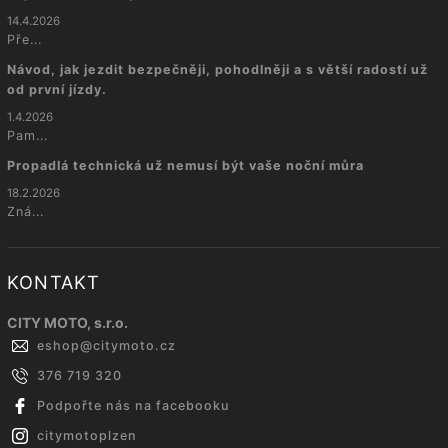
14.4.2026
Pře...
Návod, jak jezdit bezpečněji, pohodlněji a s větší radostí už
od první jízdy.
1.4.2026
Pam...
Propadlá technická už nemusí být vaše noční můra
18.2.2026
Zná...
KONTAKT
CITY MOTO, s.r.o.
eshop
@
citymoto.cz
376 719 320
Podpořte nás na facebooku
citymotoplzen