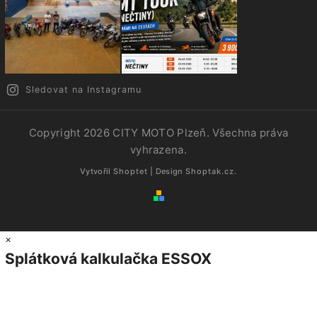
Sledovat na Instagramu
Copyright 2026
CITY MOTO Plzeň
. Všechna práva
vyhrazena.
Vytvořil
Shoptet
| Design
Shoptak.cz.
×
Splátková kalkulačka ESSOX