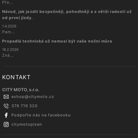
Pře...
Návod, jak jezdit bezpečněji, pohodlněji a s větší radostí už
od první jízdy.
1.4.2026
Pam...
Propadlá technická už nemusí být vaše noční můra
18.2.2026
Zná...
KONTAKT
CITY MOTO, s.r.o.
eshop
@
citymoto.cz
376 719 320
Podpořte nás na facebooku
citymotoplzen