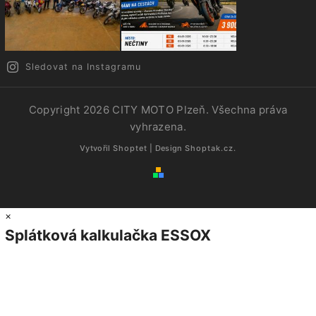
Sledovat na Instagramu
Copyright 2026
CITY MOTO Plzeň
. Všechna práva
vyhrazena.
Vytvořil
Shoptet
| Design
Shoptak.cz.
×
Splátková kalkulačka ESSOX