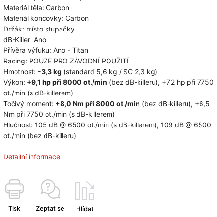
Materiál těla: Carbon
Materiál koncovky: Carbon
Držák: místo stupačky
dB-Killer: Ano
Přívěra výfuku: Ano - Titan
Racing: POUZE PRO ZÁVODNÍ POUŽITÍ
Hmotnost:
-3,3 kg
(standard 5,6 kg / SC 2,3 kg)
Výkon:
+9,1 hp při 8000 ot./min
(bez dB-killeru),
+7,2 hp při 7750
ot./min (s dB-killerem)
Točivý moment:
+8,0 Nm při 8000 ot./min
(bez dB-killeru),
+6,5
Nm při 7750 ot./min (s dB-killerem)
Hlučnost:
105 dB @ 6500 ot./min (s dB-killerem),
109 dB @ 6500
ot./min (bez dB-killeru)
Detailní informace
Tisk
Zeptat se
Hlídat