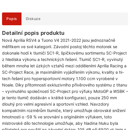
Popis
Diskuze
Detailní popis produktu
Nová Aprilia RSV4 a Tuono V4 2021-2022 jsou jednoznačně
měřítkem ve své kategorii.
Závodní postoj těchto motorek se
dokonale hodí k tlumiči SC1-R, špičkovému sortimentu SC-Project
z hlediska výkonu a technických řešení.
Tlumič SC1-R, vyvinutý
během mnoha let úzkých vztahů mezi odděleními Aprilia Racing a
SC-Project Race, je maximálním vyjádřením výkonu, kvality a hi-
tech řešení pro hypersportovní motory 1.100 ccm vyrobené v
Noale.
Díky přítomnosti exkluzivního přívěrového systému z titanu
– vyvinutého společností SC-Project pro výfuky MotoGP a WSBK –
je tento tlumič dodáván v krátké konfiguraci, pouze 250 mm
dlouhý pro velmi agresivní a sportovní vzhled.
Navzdory
kompaktním rozměrům tlumiče, který umožňuje obrovské snížení
hmotnosti o -59 % ve srovnání s originálním výfukem, toto
mistrovské dílo technologie umožňuje, aby hladina hluku byla
přijatelná pro použití na závodní dráze: 105 dB při 6500 ot./min s