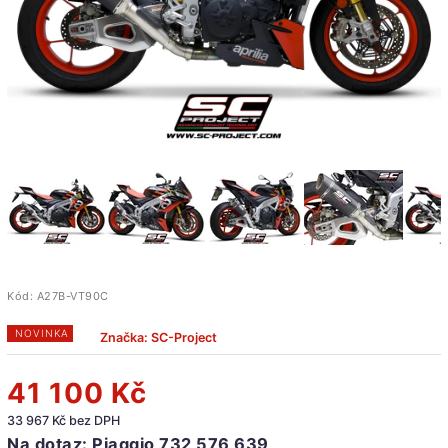
Kód:
A27B-VT90C
NOVINKA
Značka:
SC-Project
41 100 Kč
33 967 Kč bez DPH
Na dotaz: Piaggio 732 576 639