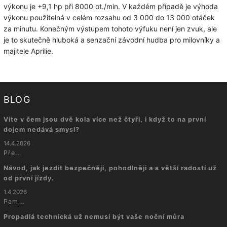
výkonu je +9,1 hp při 8000 ot./min.
V každém případě je výhoda
výkonu použitelná v celém rozsahu od 3 000 do 13 000 otáček
za minutu.
Konečným výstupem tohoto výfuku není jen zvuk, ale
je to skutečně hluboká a senzační závodní hudba pro milovníky a
majitele Aprilie.
BLOG
Víte v čem jsou dvě kola více než čtyři, i když to na první
dojem nedává smysl?
14.4.2026
Pře...
Návod, jak jezdit bezpečněji, pohodlněji a s větší radostí už
od první jízdy.
1.4.2026
Pam...
Propadlá technická už nemusí být vaše noční můra