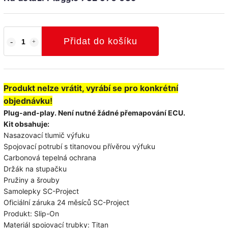
Přidat do košíku
Produkt nelze vrátit, vyrábí se pro konkrétní
objednávku!
Plug-and-play.
Není nutné žádné přemapování ECU.
Kit obsahuje:
Nasazovací tlumič
výfuku
Spojovací potrubí s titanovou přívěrou výfuku
Carbonová tepelná ochrana
Držák na stupačku
Pružiny a šrouby
Samolepky SC-Project
Oficiální záruka 24 měsíců SC-Project
Produkt: Slip-On
Materiál spojovací trubky: Titan