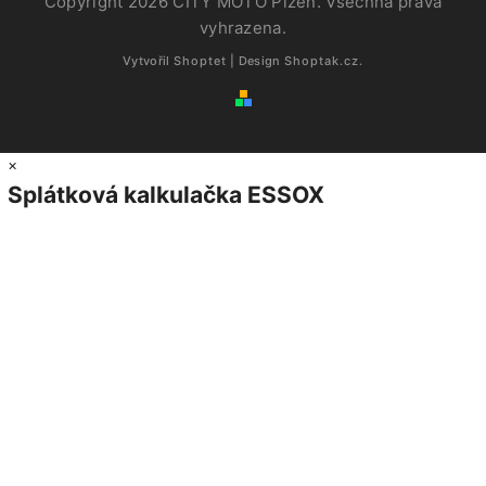
Copyright 2026
CITY MOTO Plzeň
. Všechna práva
vyhrazena.
Vytvořil
Shoptet
| Design
Shoptak.cz.
×
Splátková kalkulačka ESSOX