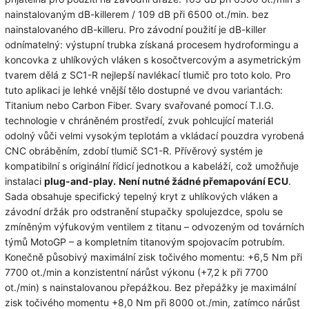
nainstalovaným dB-killerem
/ 109 dB při 6500 ot./min. bez
nainstalovaného dB-killeru.
Pro závodní použití je dB-killer
odnímatelný: výstupní trubka získaná procesem hydroformingu a
koncovka z uhlíkových vláken s kosočtvercovým a asymetrickým
tvarem dělá z SC1-R nejlepší navlékací tlumič pro toto kolo.
Pro
tuto aplikaci je lehké vnější tělo dostupné ve dvou variantách:
Titanium nebo Carbon Fiber.
Svary svařované pomocí T.I.G.
technologie v chráněném prostředí, zvuk pohlcující materiál
odolný vůči velmi vysokým teplotám a vkládací pouzdra vyrobená
CNC obráběním, zdobí tlumič SC1-R.
Přívěrový systém je
kompatibilní s originální řídicí jednotkou a kabeláží, což umožňuje
instalaci
plug-and-play.
Není nutné žádné přemapování ECU
.
Sada obsahuje specifický tepelný kryt z uhlíkových vláken a
závodní držák pro odstranění stupačky spolujezdce, spolu se
zmíněným výfukovým ventilem z titanu – odvozeným od továrních
týmů MotoGP – a kompletním titanovým spojovacím potrubím.
Konečně působivý maximální zisk točivého momentu: +6,5 Nm při
7700 ot./min a konzistentní nárůst výkonu (+7,2 k při 7700
ot./min) s nainstalovanou přepážkou.
Bez přepážky je maximální
zisk točivého momentu +8,0 Nm při 8000 ot./min, zatímco nárůst