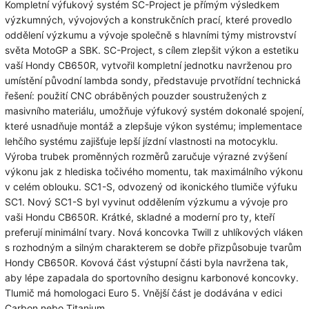
Kompletní výfukový systém SC-Project je přímým výsledkem
výzkumných, vývojových a konstrukčních prací, které provedlo
oddělení výzkumu a vývoje společně s hlavními týmy mistrovství
světa MotoGP a SBK.
SC-Project, s cílem zlepšit výkon a estetiku
vaší Hondy CB650R, vytvořil kompletní jednotku navrženou pro
umístění původní lambda sondy, představuje prvotřídní technická
řešení: použití CNC obráběných pouzder soustružených z
masivního materiálu, umožňuje výfukový systém
dokonalé spojení,
které usnadňuje montáž a zlepšuje výkon systému;
implementace
lehčího systému zajišťuje lepší jízdní vlastnosti na motocyklu.
Výroba trubek proměnných rozměrů zaručuje výrazné zvýšení
výkonu jak z hlediska točivého momentu, tak maximálního výkonu
v celém oblouku.
SC1-S, odvozený od ikonického tlumiče výfuku
SC1.
Nový SC1-S byl vyvinut oddělením výzkumu a vývoje pro
vaši Hondu CB650R.
Krátké, skladné a moderní pro ty, kteří
preferují minimální tvary.
Nová koncovka Twill z uhlíkových vláken
s rozhodným a silným charakterem se dobře přizpůsobuje tvarům
Hondy CB650R.
Kovová část výstupní části byla navržena tak,
aby lépe zapadala do sportovního designu karbonové koncovky.
Tlumič má homologaci Euro 5.
Vnější část je dodávána v edici
Carbon nebo Titanium.