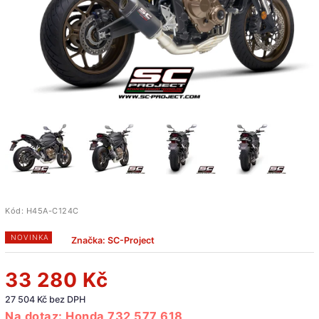
Kód:
H45A-C124C
NOVINKA
Značka:
SC-Project
33 280 Kč
27 504 Kč bez DPH
Na dotaz: Honda 732 577 618