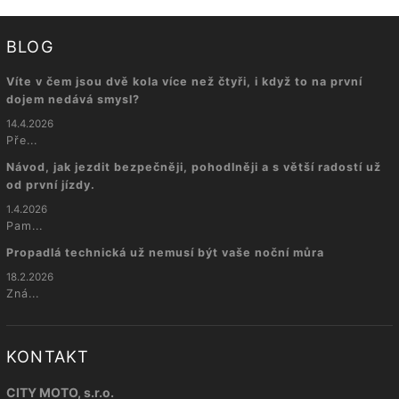
BLOG
Víte v čem jsou dvě kola více než čtyři, i když to na první
dojem nedává smysl?
14.4.2026
Pře...
Návod, jak jezdit bezpečněji, pohodlněji a s větší radostí už
od první jízdy.
1.4.2026
Pam...
Propadlá technická už nemusí být vaše noční můra
18.2.2026
Zná...
KONTAKT
CITY MOTO, s.r.o.