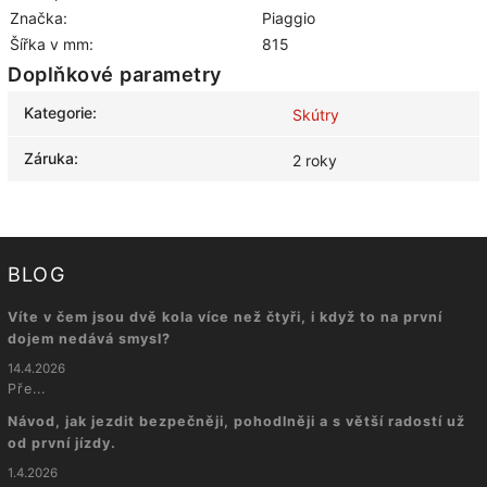
Značka:
Piaggio
Šířka v mm:
815
Doplňkové parametry
Kategorie
:
Skútry
Záruka
:
2 roky
BLOG
Víte v čem jsou dvě kola více než čtyři, i když to na první
dojem nedává smysl?
14.4.2026
Pře...
Návod, jak jezdit bezpečněji, pohodlněji a s větší radostí už
od první jízdy.
1.4.2026