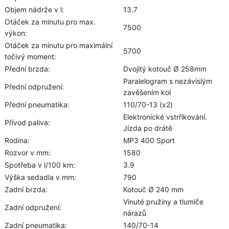
Objem nádrže v l:
13.7
Otáček za minutu pro max.
7500
výkon:
Otáček za minutu pro maximální
5700
točivý moment:
Přední brzda:
Dvojitý kotouč Ø 258mm
Paralelogram s nezávislým
Přední odpružení:
zavěšením kol
Přední pneumatika:
110/70-13 (x2)
Elektronické vstrřikování.
Přívod paliva:
Jízda po drátě
Rodina:
MP3 400 Sport
Rozvor v mm:
1580
Spotřeba v l/100 km:
3.9
Výška sedadla v mm:
790
Zadní brzda:
Kotouč Ø 240 mm
Vinuté pružiny a tlumiče
Zadní odpružení:
nárazů
Zadní pneumatika:
140/70-14