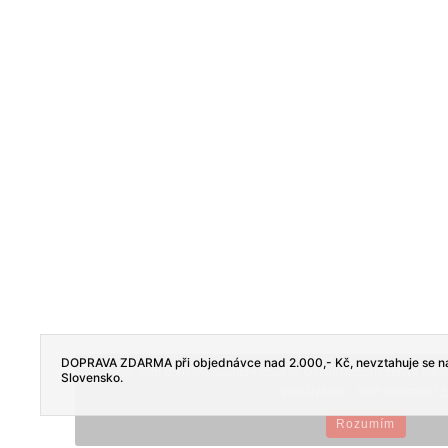
DOPRAVA ZDARMA při objednávce nad 2.000,- Kč, nevztahuje se na
Tento web používá soubory cookie. Dalším procházením tohoto
Slovensko.
používáním.. Více informací
z
Rozumím