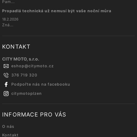
Pam...
Propadlá technická už nemusí být vaše noční můra
18.2.2026
Zná...
KONTAKT
CITY MOTO, s.r.o.
eshop
@
citymoto.cz
376 719 320
Podpořte nás na facebooku
citymotoplzen
INFORMACE PRO VÁS
O nás
Kontakt