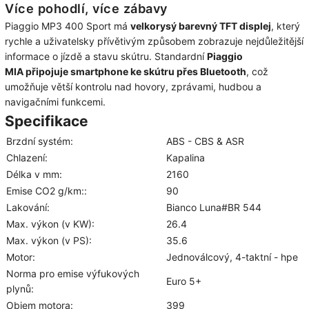
Více pohodlí, více zábavy
Piaggio MP3 400 Sport má
velkorysý barevný TFT displej
, který
rychle a uživatelsky přívětivým způsobem zobrazuje nejdůležitější
informace o jízdě a stavu skútru. Standardní
Piaggio
MIA
připojuje smartphone ke skútru přes Bluetooth
, což
umožňuje větší kontrolu nad hovory, zprávami, hudbou a
navigačními funkcemi.
Specifikace
Brzdní systém:
ABS - CBS & ASR
Chlazení:
Kapalina
Délka v mm:
2160
Emise CO2 g/km::
90
Lakování:
Bianco Luna#BR 544
Max. výkon (v KW):
26.4
Max. výkon (v PS):
35.6
Motor:
Jednoválcový, 4-taktní - hpe
Norma pro emise výfukových
Euro 5+
plynů:
Objem motora:
399