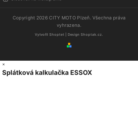
Copyright 2026
CITY MOTO Plzeň
. Všechna práva
vyhrazena.
Vytvořil
Shoptet
| Design
Shoptak.cz.
×
Splátková kalkulačka ESSOX