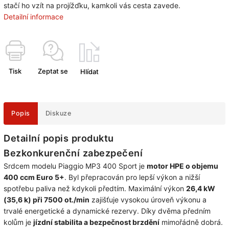
stačí ho vzít na projížďku, kamkoli vás cesta zavede.
Detailní informace
Tisk
Zeptat se
Hlídat
Popis
Diskuze
Detailní popis produktu
Bezkonkurenční zabezpečení
Srdcem modelu Piaggio MP3 400 Sport je
motor HPE o objemu
400 ccm Euro 5+
. Byl přepracován pro lepší výkon a nižší
spotřebu paliva než kdykoli předtím. Maximální výkon
26,4 kW
(35,6 k) při 7500 ot./min
zajišťuje vysokou úroveň výkonu a
trvalé energetické a dynamické rezervy. Díky dvěma předním
kolům je
jízdní stabilita a bezpečnost brzdění
mimořádně dobrá.