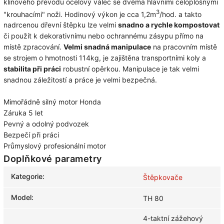
klínového převodu ocelový válec se dvěma hlavními celoplošnými
3
"krouhacími" noži. Hodinový výkon je cca 1,2m
/hod. a takto
nadrcenou dřevní štěpku lze velmi
snadno a rychle kompostovat
či použít k dekorativnímu nebo ochrannému zásypu přímo na
místě zpracování.
Velmi snadná manipulace
na pracovním místě
se strojem o hmotnosti 114kg, je zajištěna transportními koly a
stabilita při práci
robustní opěrkou. Manipulace je tak velmi
snadnou záležitostí a práce je velmi bezpečná.
Mimořádně silný motor Honda
Záruka 5 let
Pevný a odolný podvozek
Bezpečí při práci
Průmyslový profesionální motor
Doplňkové parametry
Kategorie
:
Štěpkovače
Model
:
TH 80
4-taktní zážehový