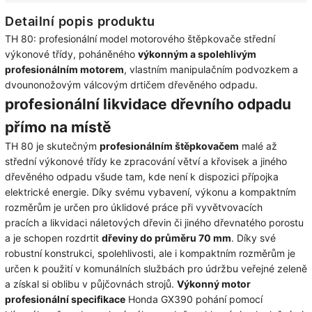
Detailní popis produktu
TH 80: profesionální model motorového štěpkovače střední
výkonové třídy, poháněného
výkonným a spolehlivým
profesionálním motorem
, vlastním manipulačním podvozkem a
dvounonožovým válcovým drtičem dřevěného odpadu.
profesionální likvidace dřevního odpadu
přímo na místě
TH 80 je skutečným
profesionálním štěpkovačem
malé až
střední výkonové třídy ke zpracování větví a křovisek a jiného
dřevěného odpadu všude tam, kde není k dispozici přípojka
elektrické energie. Díky svému vybavení, výkonu a kompaktním
rozměrům je určen pro úklidové práce při vyvětvovacích
pracích a likvidaci náletových dřevin či jiného dřevnatého porostu
a je schopen rozdrtit
dřeviny do průměru 70 mm
. Díky své
robustní konstrukci, spolehlivosti, ale i kompaktním rozměrům je
určen k použití v komunálních službách pro údržbu veřejné zeleně
a získal si oblibu v půjčovnách strojů.
Výkonný motor
profesionální specifikace
Honda GX390 pohání pomocí