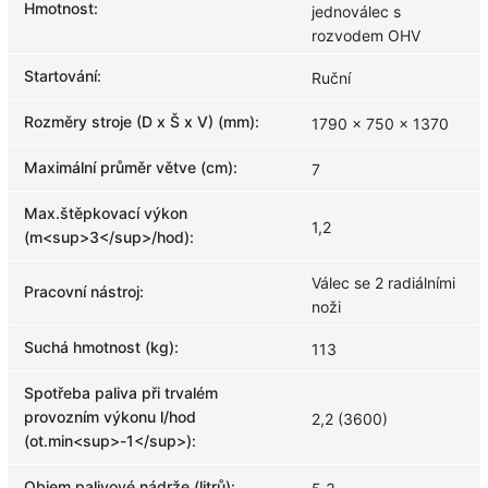
Hmotnost
:
jednoválec s
rozvodem OHV
Startování
:
Ruční
Rozměry stroje (D x Š x V) (mm)
:
1790 x 750 x 1370
Maximální průměr větve (cm)
:
7
Max.štěpkovací výkon
1,2
(m<sup>3</sup>/hod)
:
Válec se 2 radiálními
Pracovní nástroj
:
noži
Suchá hmotnost (kg)
:
113
Spotřeba paliva při trvalém
provozním výkonu l/hod
2,2 (3600)
(ot.min<sup>-1</sup>)
:
Objem palivové nádrže (litrů)
: