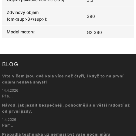
5,3
Zdvihový objem
390
(cm<sup>3</sup>)
:
Model motoru
:
GX 390
BLOG
Víte v čem jsou dvě kola více než čtyři, i když to na první
dojem nedává smysl?
14.4.2026
Pře...
Návod, jak jezdit bezpečněji, pohodlněji a s větší radostí už
od první jízdy.
1.4.2026
Pam...
Propadlá technická už nemusí být vaše noční můra