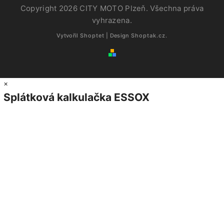
Copyright 2026
CITY MOTO Plzeň
. Všechna práva
vyhrazena.
Vytvořil
Shoptet
| Design
Shoptak.cz.
×
Splátková kalkulačka ESSOX