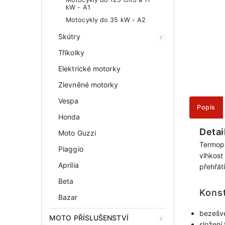
kW - A1
Motocykly do 35 kW - A2
Skútry
Tříkolky
Elektrické motorky
Zlevněné motorky
Vespa
Popis
Honda
Detai
Moto Guzzi
Termopr
Piaggio
vlhkost
Aprilia
přehřát
Beta
Kons
Bazar
bezešvé
MOTO PŘÍSLUŠENSTVÍ
složení