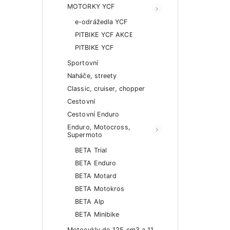
MOTORKY YCF
e-odrážedla YCF
PITBIKE YCF AKCE
PITBIKE YCF
Sportovní
Naháče, streety
Classic, cruiser, chopper
Cestovní
Cestovní Enduro
Enduro, Motocross,
Supermoto
BETA Trial
BETA Enduro
BETA Motard
BETA Motokros
BETA Alp
BETA Minibike
Motocykly do 125 cm3 a 11