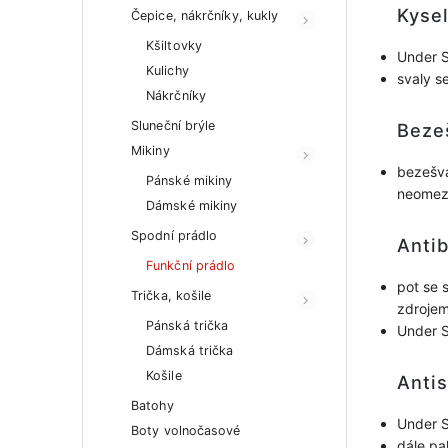
Kyse
Čepice, nákrčníky, kukly
Kšiltovky
Under S
Kulichy
svaly s
Nákrčníky
Sluneční brýle
Beze
Mikiny
bezešvá
Pánské mikiny
neomez
Dámské mikiny
Spodní prádlo
Antib
Funkční prádlo
pot se 
Trička, košile
zdrojem
Pánská trička
Under S
Dámská trička
Košile
Antis
Batohy
Under S
Boty volnočasové
dále pak