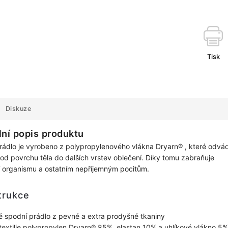
Tisk
Diskuze
lní popis produktu
ádlo je vyrobeno z polypropylenového vlákna Dryarn® , které odvád
 od povrchu těla do dalších vrstev oblečení. Díky tomu zabraňuje
í organismu a ostatním nepříjemným pocitům.
trukce
 spodní prádlo z pevné a extra prodyšné tkaniny
 textilie polypropylen Dryarn® 85%, elastan 10% a uhlíkové vlákno 5%