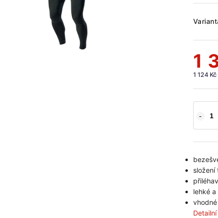
Variant
1 
1 124 Kč
bezešvé
složení 
přiléha
lehké a
vhodné 
Detailn