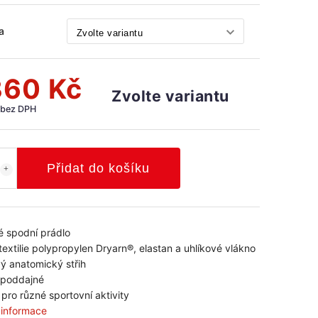
a
360 Kč
Zvolte variantu
 bez DPH
Přidat do košíku
 spodní prádlo
textilie polypropylen Dryarn®, elastan a uhlíkové vlákno
vý anatomický střih
 poddajné
pro různé sportovní aktivity
í informace