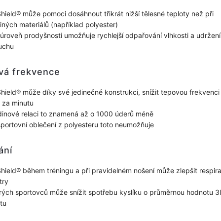
hield® může pomoci dosáhnout třikrát nižší tělesné teploty než při
jiných materiálů (například polyester)
úroveň prodyšnosti umožňuje rychlejší odpařování vlhkosti a udržení
suchu
vá frekvence
hield® může díky své jedinečné konstrukci, snížit tepovou frekvenci
 za minutu
dinové relaci to znamená až o 1000 úderů méně
portovní oblečení z polyesteru toto neumožňuje
ání
hield® během tréningu a při pravidelném nošení může zlepšit respira
try
rých sportovců může snížit spotřebu kyslíku o průměrnou hodnotu 3l
tu