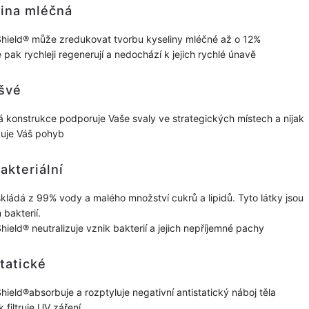
lina mléčná
hield® může zredukovat tvorbu kyseliny mléčné až o 12%
e pak rychleji regenerují a nedochází k jejich rychlé únavě
švé
 konstrukce podporuje Vaše svaly ve strategických místech a nijak
uje Váš pohyb
akteriální
skládá z 99% vody a malého množství cukrů a lipidů. Tyto látky jsou
 bakterií.
hield® neutralizuje vznik bakterií a jejich nepříjemné pachy
tatické
hield®absorbuje a rozptyluje negativní antistatický náboj těla
 filtruje UV záření