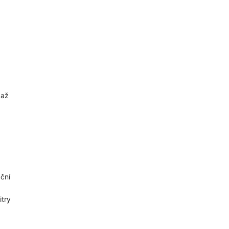
 až
ční
itry