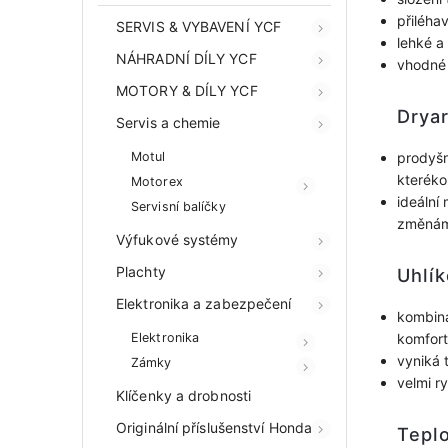
přiléha
SERVIS & VYBAVENÍ YCF
lehké a
NÁHRADNÍ DÍLY YCF
vhodné 
MOTORY & DÍLY YCF
Drya
Servis a chemie
Motul
prodyšn
kterékol
Motorex
ideální 
Servisní balíčky
změnám
Výfukové systémy
Plachty
Uhlík
Elektronika a zabezpečení
kombina
Elektronika
komfort
vyniká 
Zámky
velmi r
Klíčenky a drobnosti
Originální příslušenství Honda
Tepl