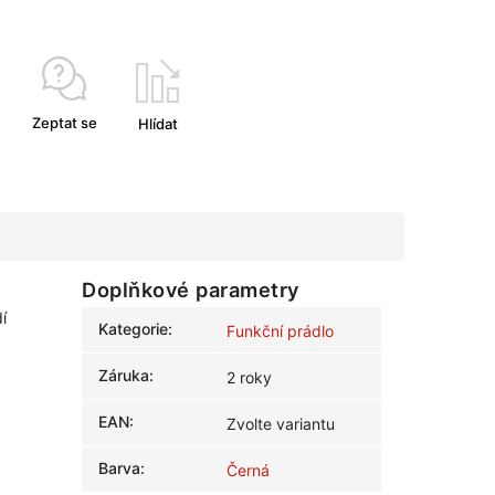
Zeptat se
Hlídat
Doplňkové parametry
í
Kategorie
:
Funkční prádlo
Záruka
:
2 roky
EAN
:
Zvolte variantu
Barva
:
Černá