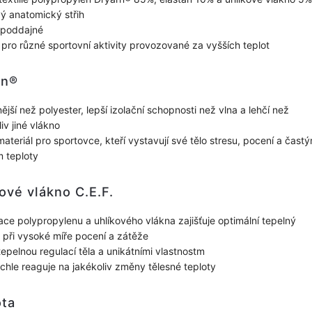
vý anatomický střih
 poddajné
pro různé sportovní aktivity provozované za vyšších teplot
rn®
ější než polyester, lepší izolační schopnosti než vlna a lehčí než
iv jiné vlákno
materiál pro sportovce, kteří vystavují své tělo stresu, pocení a čast
 teploty
ové vlákno C.E.F.
ce polypropylenu a uhlíkového vlákna zajišťuje optimální tepelný
 při vysoké míře pocení a zátěže
tepelnou regulací těla a unikátními vlastnostm
ychle reaguje na jakékoliv změny tělesné teploty
ota