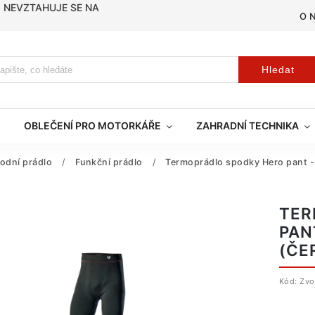
, NEVZTAHUJE SE NA
O 
Hledat
OBLEČENÍ PRO MOTORKÁŘE
ZAHRADNÍ TECHNIKA
odní prádlo
/
Funkční prádlo
/
Termoprádlo spodky Hero pant 
TER
PAN
(ČE
Kód:
Zvo