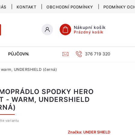
NÁS
KONTAKT
OBCHODNÍ PODMÍNKY
PODMÍNKY OC
Nákupní košík
Prázdný košík
PŮJČOVNA
SERVIS
KATALOG
376 719 320
- warm, UNDERSHIELD (černá)
MOPRÁDLO SPODKY HERO
T - WARM, UNDERSHIELD
RNÁ)
lte variantu
Značka:
UNDER SHIELD