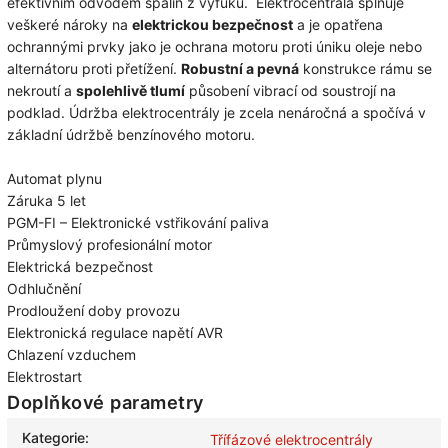
efektivním odvodem spalin z výfuku. Elektrocentrála splňuje
veškeré nároky na
elektrickou bezpečnost
a je opatřena
ochrannými prvky jako je ochrana motoru proti úniku oleje nebo
alternátoru proti přetížení.
Robustní a pevná
konstrukce rámu se
nekroutí a
spolehlivě tlumí
působení vibrací od soustrojí na
podklad. Údržba elektrocentrály je zcela nenáročná a spočívá v
základní údržbě benzínového motoru.
Automat plynu
Záruka 5 let
PGM-FI – Elektronické vstřikování paliva
Průmyslový profesionální motor
Elektrická bezpečnost
Odhlučnění
Prodloužení doby provozu
Elektronická regulace napětí AVR
Chlazení vzduchem
Elektrostart
Doplňkové parametry
Kategorie
:
Třífázové elektrocentrály