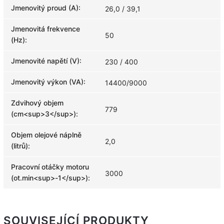
Jmenovitý proud (A)
:
26,0 / 39,1
Jmenovitá frekvence
50
(Hz)
:
Jmenovité napětí (V)
:
230 / 400
Jmenovitý výkon (VA)
:
14400/9000
Zdvihový objem
779
(cm<sup>3</sup>)
:
Objem olejové náplně
2,0
(litrů)
:
Pracovní otáčky motoru
3000
(ot.min<sup>-1</sup>)
:
SOUVISEJÍCÍ PRODUKTY