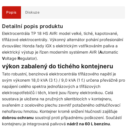
Popis
Diskuze
Detailní popis produktu
Elektrocentrála TP 18 HS AVR: model velké, tiché, kapotované,
třífázové elektrocentrály. Výkonný alternátor pohání profesionální
dvouválec Honda řady iGX s elektrickým vstřikováním paliva a
elektrický výstup je řízen moderním systémem AVR (
A
utomatic
V
oltage
R
egulator).
výkon zabalený do tichého kontejneru
Tato robustní, benzínová elektrocentrála třífázového napětí je
svým výkonem 18,0 kVA (3 f.) / 9,0 kVA (1 f.) určena převážně pro
napájení celého spektra jednofázových a třífázových
elektrospotřebičů i těch, které jsou řízeny elektronikou. Celá
soustava je uložena na pružných silentblocích v kontejneru,
svařeném z ocelového plechu zevnitř potaženého odhlučňovací
nehořlavou hmotou. Kontejner kromě snížení hlučnosti zajišťuje
dobrou ochranu
soustrojí proti případnému poškození. Součástí
kontejneru je integrovaná palivová
nádrž na 60 L benzínu
.