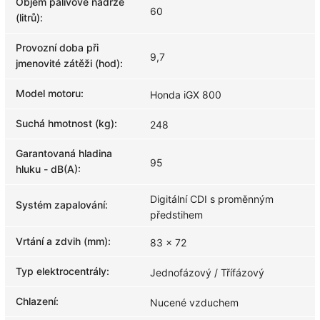
Objem palivové nádrže
60
(litrů)
:
Provozní doba při
9,7
jmenovité zátěži (hod)
:
Model motoru
:
Honda iGX 800
Suchá hmotnost (kg)
:
248
Garantovaná hladina
95
hluku - dB(A)
:
Digitální CDI s proměnným
Systém zapalování
:
předstihem
Vrtání a zdvih (mm)
:
83 x 72
Typ elektrocentrály
:
Jednofázový / Třífázový
Chlazení
:
Nucené vzduchem