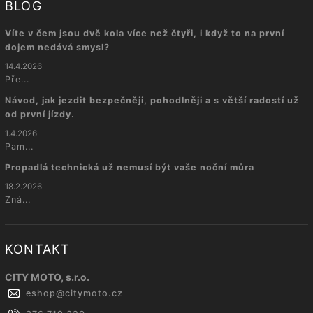
BLOG
Víte v čem jsou dvě kola více než čtyři, i když to na první
dojem nedává smysl?
14.4.2026
Pře...
Návod, jak jezdit bezpečněji, pohodlněji a s větší radostí už
od první jízdy.
1.4.2026
Pam...
Propadlá technická už nemusí být vaše noční můra
18.2.2026
Zná...
KONTAKT
CITY MOTO, s.r.o.
eshop
@
citymoto.cz