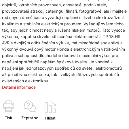
objektů, výrobních provozoven, chovatelé, podnikatelé,
provozovatelé atrakcí, cateringu, filmaři, fotografové, ale i majitelé
rodinných domů často vyžadují napájení citlivého elektrozařízení
kvalitním a stabilním elektrickým proudem. Vyžadují ovšem ticho
tak, aby jejich činnost nebyla rušena hlukem motorů. Tato vysoce
výkonná, kapotou skvěle odhlučněná elektrocentrála TP 18 HS
AVR s dvojitým odhlučněním výfuku, má mimořádně spolehlivý a
výkonný dvouválcový motor Honda s elektronickým vstřikováním
paliva a schopnost dlouhodobě dodávat maximální výkon pro
napájení spotřebičů napětím špičkové kvality. Je vhodná k
napájení jak jednofázových spotřebičů od světel, elektromotorů
až po citlivou elektroniku, tak i velkých třífázových spotřebičů
ovládaných elektronikou.
Detailní informace
Tisk
Zeptat se
Hlídat