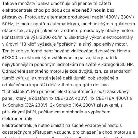
Takové množství paliva umožňuje při jmenovité zátěži
elektrocentrále chod po dobu cca
více než 7 hodin
bez
přestávky. Proto, aby alternátor produkoval napětí 400V / 230V /
50Hz, je motor opatřen automatickým, mechanickým regulátorem
otáček tak, aby při jakémkoliv odběru proudu byly otáčky motoru
konstantní ve výši 3000 ot./min. Elektrický výkon elektrocentrály
v úrovni "18 kilo" vyžaduje "pořádný" a silný, spolehlivý motor.
Ten je zde ve formě benzínového vidlicového dvouválce Honda
iGX800 s elektronickým vstřikováním paliva, který patří k
nejvýkonnějším pohonným jednotkám na světě v kategorii 30 HP.
Odhlučnění samotného motoru je zde dvojité, tzn. za standardní
tlumič výfuku je umístěn ještě další tlumič, což společně s
odhlučněnou kapotáží dělá z thoto agregátu doslova
"tichošlápka". Pro připojení elektrospotřebičů slouží zásovkový
panel, který je opatřen 1x CEE (32A 400V), 1x CEE (16A 400V) a
1x Schuko (32A 230V), 2x Schuko (16A 230V) zásuvkami, s
příslušnými jističi, počítadlem motohodin a vypínačem
elektrocentrály.
Elektrocentrálu je nutno umístit na suché vodorovné místo s
dostatečnýcm přístupem vzduchu pro chlazení a chod motoru a s