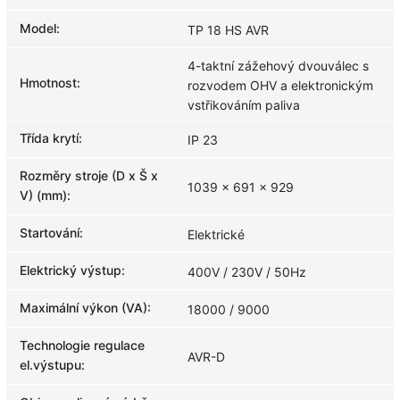
Model
:
TP 18 HS AVR
4-taktní zážehový dvouválec s
Hmotnost
:
rozvodem OHV a elektronickým
vstřikováním paliva
Třída krytí
:
IP 23
Rozměry stroje (D x Š x
1039 x 691 x 929
V) (mm)
:
Startování
:
Elektrické
Elektrický výstup
:
400V / 230V / 50Hz
Maximální výkon (VA)
:
18000 / 9000
Technologie regulace
AVR-D
el.výstupu
: