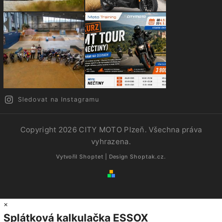
Sledovat na Instagramu
Copyright 2026
CITY MOTO Plzeň
. Všechna práva
vyhrazena.
Vytvořil
Shoptet
| Design
Shoptak.cz.
×
Splátková kalkulačka ESSOX