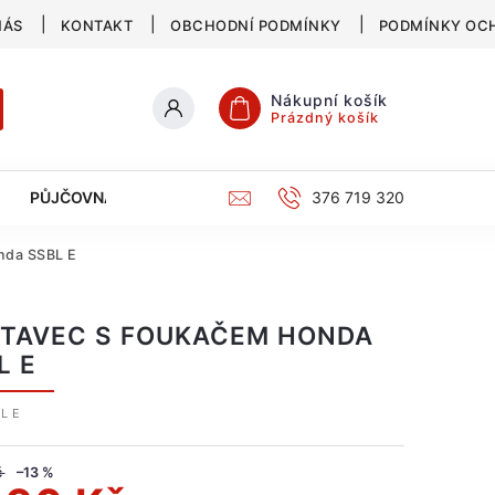
NÁS
KONTAKT
OBCHODNÍ PODMÍNKY
PODMÍNKY OC
Nákupní košík
Prázdný košík
PŮJČOVNA
SERVIS
KATALOG
376 719 320
nda SSBL E
TAVEC S FOUKAČEM HONDA
L E
L E
č
–13 %