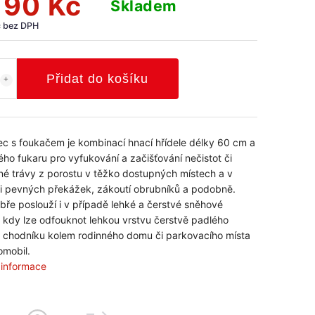
190 Kč
Skladem
č bez DPH
Přidat do košíku
c s foukačem je kombinací hnací hřídele délky 60 cm a
ho fukaru pro vyfukování a začišťování nečistot či
é trávy z porostu v těžko dostupných místech a v
ti pevných překážek, zákoutí obrubníků a podobně.
obře poslouží i v případě lehké a čerstvé sněhové
, kdy lze odfouknot lehkou vrstvu čerstvě padlého
 chodníku kolem rodinného domu či parkovacího místa
omobil.
í informace