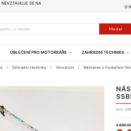
, NEVZTAHUJE SE NA
O 
Hledat
OBLEČENÍ PRO MOTORKÁŘE
ZAHRADNÍ TECHNIKA
je
/
Zahradní technika
/
Versatool
/
Nástavec s foukačem Ho
NÁS
SSB
Kód:
SSB
3 690 K