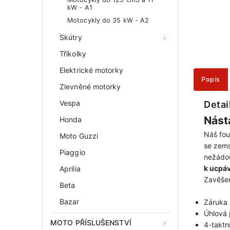
kW - A1
Motocykly do 35 kW - A2
Skútry
Tříkolky
Elektrické motorky
Popis
Zlevněné motorky
Vespa
Detai
Nást
Honda
Náš fo
Moto Guzzi
se zem
Piaggio
nežádou
k ucpá
Aprilia
Zavěšen
Beta
Bazar
Záruka 
Úhlová
MOTO PŘÍSLUŠENSTVÍ
4-takt