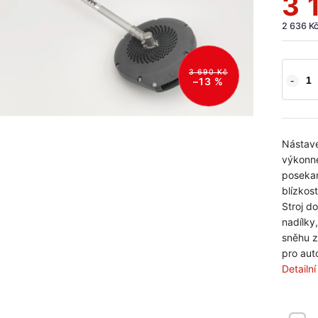
3 
2 636 K
3 690 Kč
–13 %
Nástave
výkonné
posekan
blízkos
Stroj d
nadílky
sněhu z
pro aut
Detailn