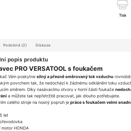
Tisk
Podobné (2)
Diskuze
lní popis produktu
avec PRO VERSATOOL s foukačem
ukač Vám poskytne
silný a přesně směrovaný tok vzduchu
rovnobě
ským povrchem tak, že nedochází k žádnému odklánění toku vzduc
cím směrem. Díky nasávacímu otvoru v horní části foukače
nedoch
vání
a můžete tak nepřetržitě pracovat, jak dlouho potřebujete.
ím celého stroje na nosný popruh je
práce s foukačem velmi snadn
5 let
 převodovka
ní motor HONDA