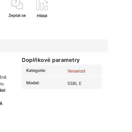
Zeptat se
Hlídat
Doplňkové parametry
Kategorie
:
Versatool
žně
Model
:
SSBL E
hu
ází
á
.