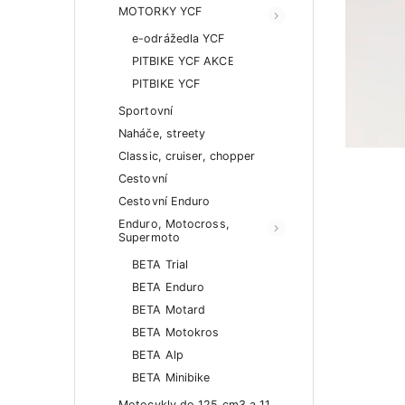
MOTORKY YCF
e-odrážedla YCF
PITBIKE YCF AKCE
PITBIKE YCF
Sportovní
Naháče, streety
Classic, cruiser, chopper
Cestovní
Cestovní Enduro
Enduro, Motocross,
Supermoto
BETA Trial
BETA Enduro
BETA Motard
BETA Motokros
BETA Alp
BETA Minibike
Motocykly do 125 cm3 a 11