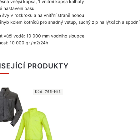
ěsná vnější kapsa, 1 vnitřní kapsa kalhoty
ké nastavení pasu
é švy v rozkroku a na vnitřní straně nohou
áhyb kolem kotníků pro snadný vstup, suchý zip na lýtkách a spodní
t vůči vodě: 10 000 mm vodního sloupce
ost: 10 000 gr./m2/24h
ISEJÍCÍ PRODUKTY
Kód:
765-N/3