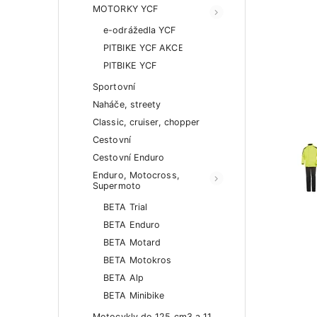
MOTORKY YCF
e-odrážedla YCF
PITBIKE YCF AKCE
PITBIKE YCF
Sportovní
Naháče, streety
Classic, cruiser, chopper
Cestovní
Cestovní Enduro
Enduro, Motocross,
Supermoto
BETA Trial
BETA Enduro
BETA Motard
BETA Motokros
BETA Alp
BETA Minibike
Motocykly do 125 cm3 a 11