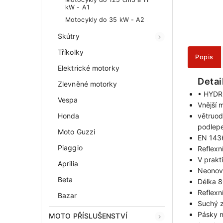
kW - A1
Motocykly do 35 kW - A2
Skútry
Tříkolky
Popis
Elektrické motorky
Detai
Zlevněné motorky
• HYD
Vespa
Vnější 
Honda
větruod
podlep
Moto Guzzi
EN 143
Piaggio
Reflexn
V prak
Aprilia
Neonově
Beta
Délka 8
Reflexn
Bazar
Suchý z
Pásky n
MOTO PŘÍSLUŠENSTVÍ