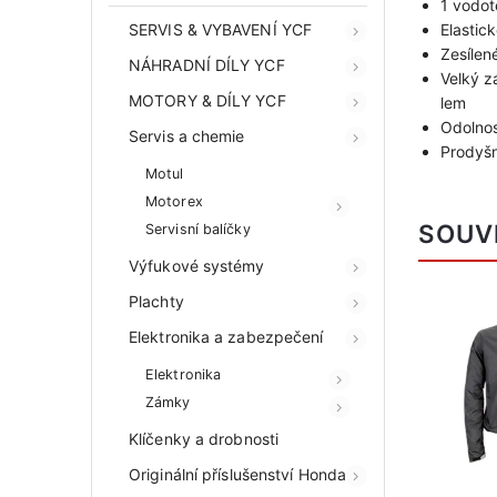
1 vodot
SERVIS & VYBAVENÍ YCF
Elastic
Zesílen
NÁHRADNÍ DÍLY YCF
Velký z
MOTORY & DÍLY YCF
lem
Odolnos
Servis a chemie
Prodyšn
Motul
Motorex
SOUV
Servisní balíčky
Výfukové systémy
Plachty
Elektronika a zabezpečení
Elektronika
Zámky
Klíčenky a drobnosti
Originální příslušenství Honda