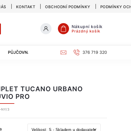
NÁS
KONTAKT
OBCHODNÍ PODMÍNKY
PODMÍNKY OC
Nákupní košík
Prázdný košík
PŮJČOVNA
SERVIS
KATALOG
376 719 320
PLET TUCANO URBANO
UVIO PRO
-NY/3
a