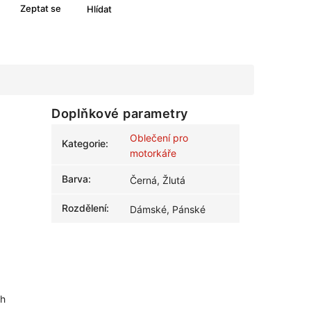
Zeptat se
Hlídat
Doplňkové parametry
Oblečení pro
Kategorie
:
motorkáře
Barva
:
Černá, Žlutá
Rozdělení
:
Dámské, Pánské
ch