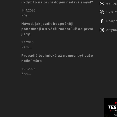
i když to na první dojem nedává smysl?
esho
14.4.2026
376 7
Pře...
Podpo
Návod, jak jezdit bezpečněji,
pohodlněji a s větší radostí už od první
citym
jízdy.
1.4.2026
Pam...
Propadlá technická už nemusí být vaše
noční můra
18.2.2026
Zná...