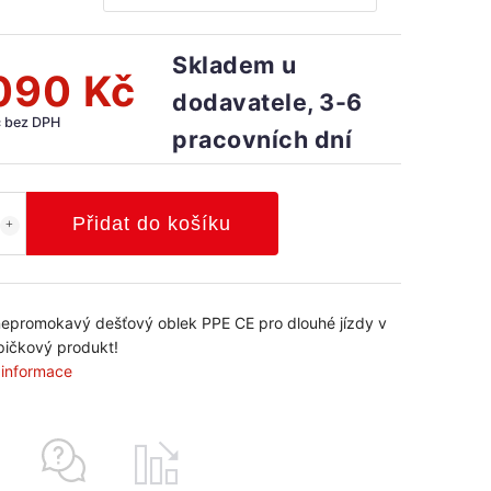
Skladem u
090 Kč
dodavatele, 3-6
č bez DPH
pracovních dní
Přidat do košíku
promokavý dešťový oblek PPE CE pro dlouhé jízdy v
špičkový produkt!
í informace