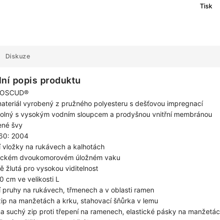
Tisk
Diskuze
lní popis produktu
ROSCUD®
materiál vyrobený z pružného polyesteru s dešťovou impregnací
olný s vysokým vodním sloupcem a prodyšnou vnitřní membránou
ené švy
60: 2004
í vložky na rukávech a kalhotách
tickém dvoukomorovém úložném vaku
 žlutá pro vysokou viditelnost
0 cm ve velikosti L
í pruhy na rukávech, třmenech a v oblasti ramen
ip na manžetách a krku, stahovací šňůrka v lemu
a suchý zip proti třepení na ramenech, elastické pásky na manžetá