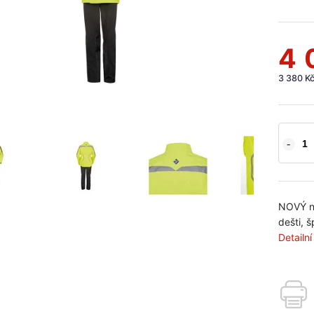
4 
3 380 K
NOVÝ ne
dešti, 
Detailn