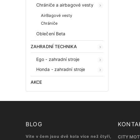
Chrániče a airbagové vesty
AirBagové vesty
Chrániče
Oblečení Beta
ZAHRADNÍ TECHNIKA
Ego - zahradní stroje
Honda - zahradní stroje
AKCE
BLOG
KONTA
Víte v čem jsou dvě kola více než čtyři,
CITY MOTO