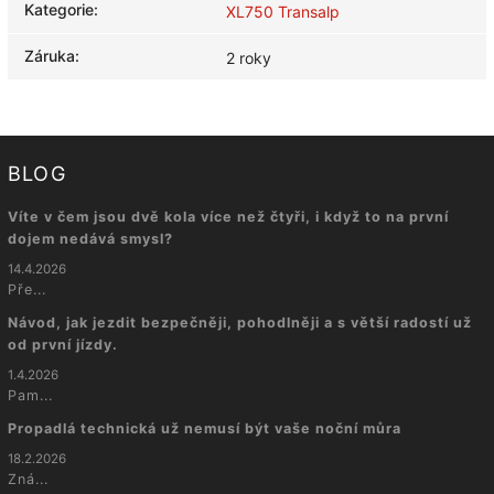
Kategorie
:
XL750 Transalp
Záruka
:
2 roky
BLOG
Víte v čem jsou dvě kola více než čtyři, i když to na první
dojem nedává smysl?
14.4.2026
Pře...
Návod, jak jezdit bezpečněji, pohodlněji a s větší radostí už
od první jízdy.
1.4.2026
Pam...
Propadlá technická už nemusí být vaše noční můra
18.2.2026
Zná...