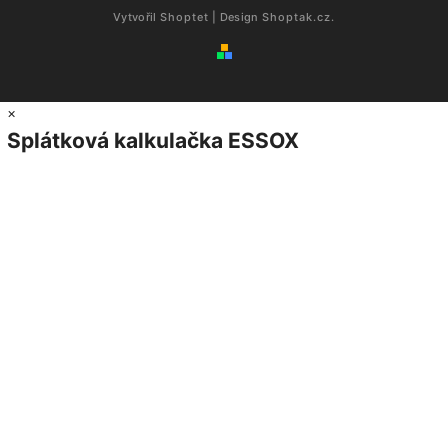
Vytvořil
Shoptet
| Design
Shoptak.cz.
×
Splátková kalkulačka ESSOX