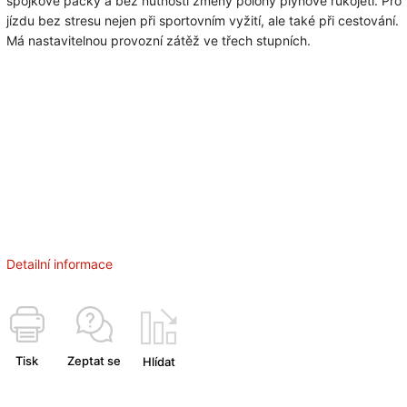
spojkové páčky a bez nutnosti změny polohy plynové rukojeti. Pro
jízdu bez stresu nejen při sportovním vyžití, ale také při cestování.
Má nastavitelnou provozní zátěž ve třech stupních.
Detailní informace
Tisk
Zeptat se
Hlídat