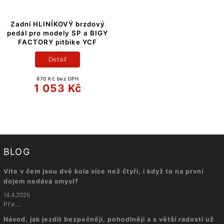
Zadní HLINÍKOVÝ brzdový
pedál pro modely SP a BIGY
FACTORY pitbike YCF
Detail
870 Kč bez DPH
1 053 Kč
BLOG
Víte v čem jsou dvě kola více než čtyři, i když to na první
dojem nedává smysl?
14.4.2026
Pře...
Návod, jak jezdit bezpečněji, pohodlněji a s větší radostí už