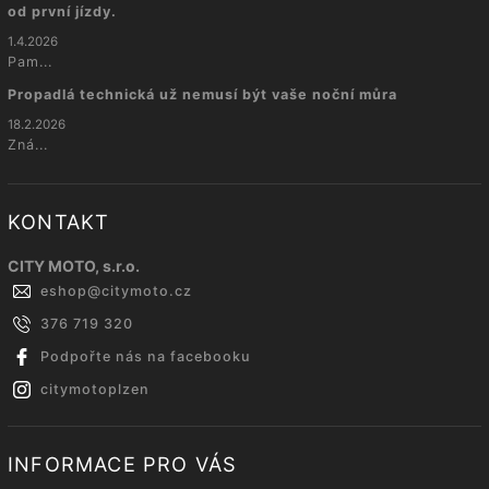
od první jízdy.
1.4.2026
Pam...
Propadlá technická už nemusí být vaše noční můra
18.2.2026
Zná...
KONTAKT
CITY MOTO, s.r.o.
eshop
@
citymoto.cz
376 719 320
Podpořte nás na facebooku
citymotoplzen
INFORMACE PRO VÁS