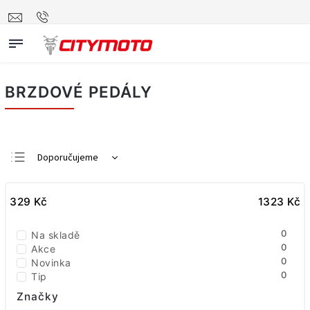
BRZDOVÉ PEDÁLY
Doporučujeme
Nejlevnější
329
Kč
Nejdražší
1323
Kč
Nejprodávanější
0
Na skladě
Abecedně
0
Akce
0
Novinka
0
Tip
Značky