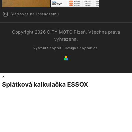
Sledovat na Instagramu
Copyright 2026
CITY MOTO Plzeň
. Všechna práva
vyhrazena.
Vytvořil
Shoptet
| Design
Shoptak.cz.
×
Splátková kalkulačka ESSOX