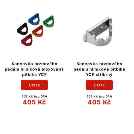
Koncovka brzdového
Koncovka brzdového
pedálu hliníková eloxovaná
pedálu hliníková pitbike
pitbike YCF
YCF stříbrný
Detail
Detail
335 Kč bez DPH
335 Kč bez DPH
405 Kč
405 Kč