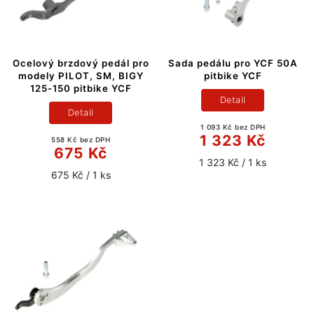
Ocelový brzdový pedál pro
Sada pedálu pro YCF 50A
modely PILOT, SM, BIGY
pitbike YCF
125-150 pitbike YCF
Detail
Detail
1 093 Kč bez DPH
1 323 Kč
558 Kč bez DPH
675 Kč
1 323 Kč / 1 ks
675 Kč / 1 ks