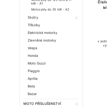
Čísl
kW - A1
b
Motocykly do 35 kW - A2
Skútry
Tříkolky
Elektrické motorky
Zlevněné motorky
v jedn
vý
Vespa
Honda
Moto Guzzi
Piaggio
Aprilia
Beta
Bazar
MOTO PŘÍSLUŠENSTVÍ