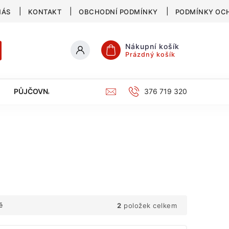
NÁS
KONTAKT
OBCHODNÍ PODMÍNKY
PODMÍNKY OC
Nákupní košík
Prázdný košík
PŮJČOVNA
SERVIS
KATALOG
376 719 320
2
položek celkem
ě