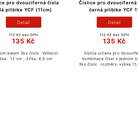
ice pro dvouciferná čísla
Číslice pro dvouciferná 
ílá pitbike YCF (11cm)
černá pitbike YCF 1
Detail
Detail
112 Kč bez DPH
112 Kč bez DPH
135 Kč
135 Kč
om balení 3ks číslic Velikost:
číslice určena pro dvoucif
ška: 12 cm , šířka: 4,5 cm
kombinace čísel v jednom b
3ks číslic rozměry: výška 11,
šířka: 9,5 cm