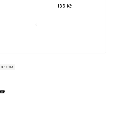
136
Kč
0
.0.11CM