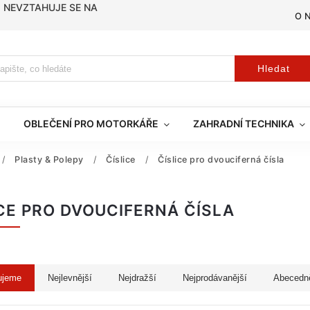
, NEVZTAHUJE SE NA
O 
Hledat
OBLEČENÍ PRO MOTORKÁŘE
ZAHRADNÍ TECHNIKA
/
Plasty & Polepy
/
Číslice
/
Číslice pro dvouciferná čísla
CE PRO DVOUCIFERNÁ ČÍSLA
ujeme
Nejlevnější
Nejdražší
Nejprodávanější
Abecedn