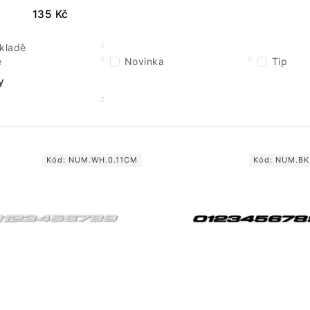
135
Kč
0
kladě
0
0
e
Novinka
Tip
y
2
Kód:
NUM.WH.0.11CM
Kód:
NUM.BK