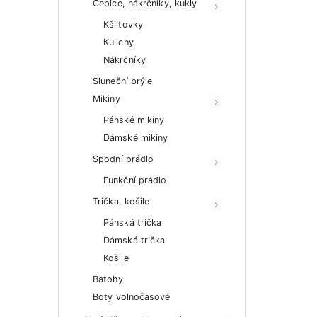
Čepice, nákrčníky, kukly
Kšiltovky
Kulichy
Nákrčníky
Sluneční brýle
Mikiny
Pánské mikiny
Dámské mikiny
Spodní prádlo
Funkční prádlo
Trička, košile
Pánská trička
Dámská trička
Košile
Batohy
Boty volnočasové