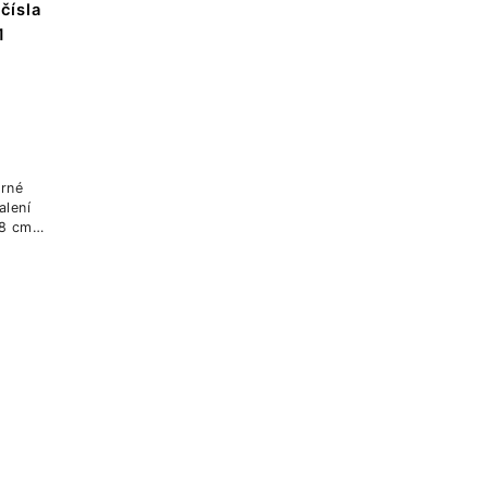
čísla
1
erné
alení
8 cm ,