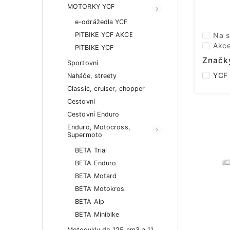
MOTORKY YCF
e-odrážedla YCF
PITBIKE YCF AKCE
Na s
Akc
PITBIKE YCF
Značk
Sportovní
YCF
Naháče, streety
Classic, cruiser, chopper
Cestovní
Cestovní Enduro
Enduro, Motocross,
Supermoto
BETA Trial
BETA Enduro
BETA Motard
BETA Motokros
BETA Alp
BETA Minibike
Motocykly do 125 cm3 a 11