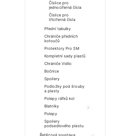
Číslice pro
jednociferná čísla
Číslice pro
tříciferná čísla
Přední tabulky
Chrániče předních
kotoučů
Protektory Pro SM
Kompletní sady plastů
Chrániče Vidlic
Bočnice
Spoilery
Podložky pod šrouby
a plasty
Polepy ráfků kol
Blatníky
Polepy
Spoilery
podsedlového plastu
Řetězová soustava