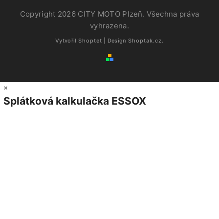
Copyright 2026
CITY MOTO Plzeň
. Všechna práva
vyhrazena.
Vytvořil
Shoptet
| Design
Shoptak.cz.
×
Splátková kalkulačka ESSOX