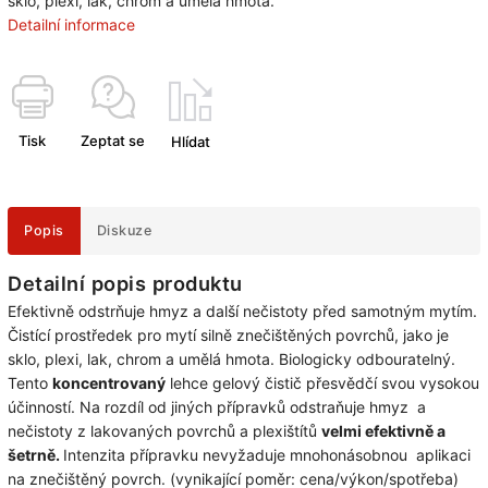
sklo, plexi, lak, chrom a umělá hmota.
Detailní informace
Tisk
Zeptat se
Hlídat
Popis
Diskuze
Detailní popis produktu
Efektivně odstrňuje hmyz a další nečistoty před samotným mytím.
Čistící prostředek pro mytí silně znečištěných povrchů, jako je
sklo, plexi, lak, chrom a umělá hmota. Biologicky odbouratelný.
Tento
koncentrovaný
lehce gelový čistič přesvědčí svou vysokou
účinností. Na rozdíl od jiných přípravků odstraňuje hmyz a
nečistoty z lakovaných povrchů a plexištítů
velmi efektivně a
šetrně.
Intenzita přípravku nevyžaduje mnohonásobnou aplikaci
na znečištěný povrch. (vynikající poměr: cena/výkon/spotřeba)