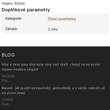
Objem: 500ml
Doplňkové parametry
Kategorie
:
Čistící prostředky
Záruka
:
2 roky
BLOG
Víte v čem jsou dvě kola více než čtyři, i když to na první
dojem nedává smysl?
14.4.2026
Pře...
Návod, jak jezdit bezpečněji, pohodlněji a s větší radostí už
od první jízdy.
1.4.2026
Pam...