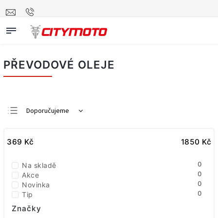
PŘEVODOVÉ OLEJE
Doporučujeme
Nejlevnější
369
Kč
Nejdražší
1850
Kč
Nejprodávanější
0
Na skladě
Abecedně
0
Akce
0
Novinka
0
Tip
Značky