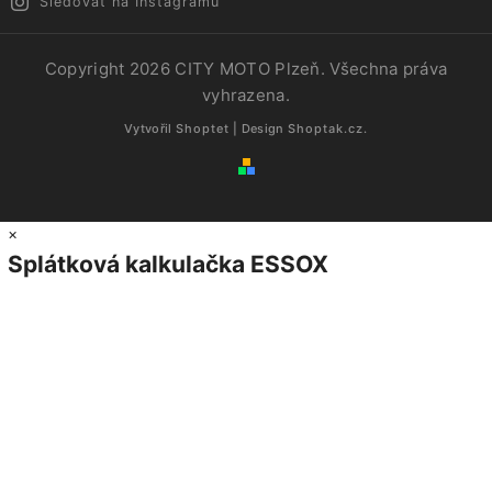
Sledovat na Instagramu
Copyright 2026
CITY MOTO Plzeň
. Všechna práva
vyhrazena.
Vytvořil
Shoptet
| Design
Shoptak.cz.
×
Splátková kalkulačka ESSOX