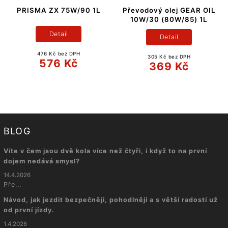
PRISMA ZX 75W/90 1L
Převodový olej GEAR OIL
10W/30 (80W/85) 1L
Detail
Detail
476 Kč bez DPH
305 Kč bez DPH
576 Kč
369 Kč
BLOG
Víte v čem jsou dvě kola více než čtyři, i když to na první
dojem nedává smysl?
14.4.2026
Pře...
Návod, jak jezdit bezpečněji, pohodlněji a s větší radostí už
od první jízdy.
1.4.2026