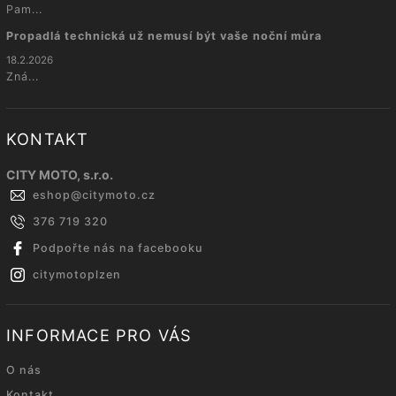
Pam...
Propadlá technická už nemusí být vaše noční můra
18.2.2026
Zná...
KONTAKT
CITY MOTO, s.r.o.
eshop
@
citymoto.cz
376 719 320
Podpořte nás na facebooku
citymotoplzen
INFORMACE PRO VÁS
O nás
Kontakt