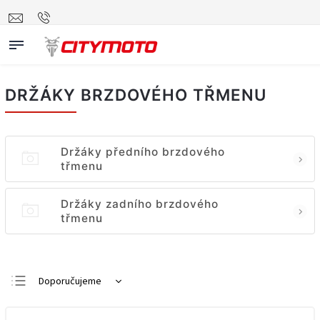
DRŽÁKY BRZDOVÉHO TŘMENU
Držáky předního brzdového
třmenu
Držáky zadního brzdového
třmenu
Doporučujeme
Nejlevnější