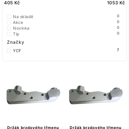
405
Kč
Nejdražší
1053
Kč
Nejprodávanější
0
Na skladě
Abecedně
0
Akce
0
Novinka
0
Tip
Značky
7
YCF
Držák brzdového třmenu
Držák brzdového třmenu