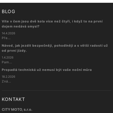
BLOG
Víte v čem jsou dvě kola více než čtyři, i když to na první
dojem nedává smysl?
14.4.2026
Pře...
Návod, jak jezdit bezpečněji, pohodlněji a s větší radostí už
od první jízdy.
1.4.2026
Pam...
Propadlá technická už nemusí být vaše noční můra
18.2.2026
Zná...
KONTAKT
CITY MOTO, s.r.o.