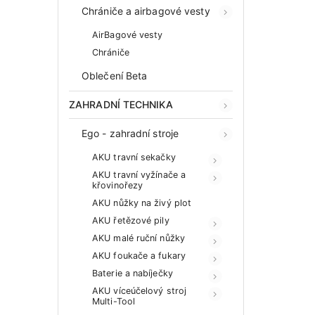
Chrániče a airbagové vesty
AirBagové vesty
Chrániče
Oblečení Beta
ZAHRADNÍ TECHNIKA
Ego - zahradní stroje
AKU travní sekačky
AKU travní vyžínače a
křovinořezy
AKU nůžky na živý plot
AKU řetězové pily
AKU malé ruční nůžky
AKU foukače a fukary
Baterie a nabíječky
AKU víceúčelový stroj
Multi-Tool