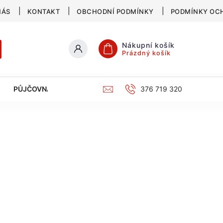
NÁS
KONTAKT
OBCHODNÍ PODMÍNKY
PODMÍNKY OC
Nákupní košík
Prázdný košík
PŮJČOVNA
SERVIS
KATALOG
376 719 320