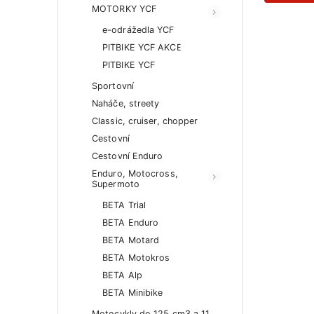
MOTORKY YCF
e-odrážedla YCF
PITBIKE YCF AKCE
PITBIKE YCF
Sportovní
Naháče, streety
Classic, cruiser, chopper
Cestovní
Cestovní Enduro
Enduro, Motocross,
Supermoto
BETA Trial
BETA Enduro
BETA Motard
BETA Motokros
BETA Alp
BETA Minibike
Motocykly do 125 cm3 a 11