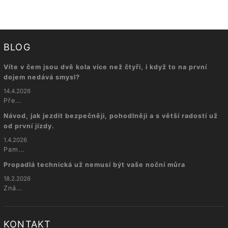
BLOG
Víte v čem jsou dvě kola více než čtyři, i když to na první
dojem nedává smysl?
14.4.2026
Pře...
Návod, jak jezdit bezpečněji, pohodlněji a s větší radostí už
od první jízdy.
1.4.2026
Pam...
Propadlá technická už nemusí být vaše noční můra
18.2.2026
Zná...
KONTAKT