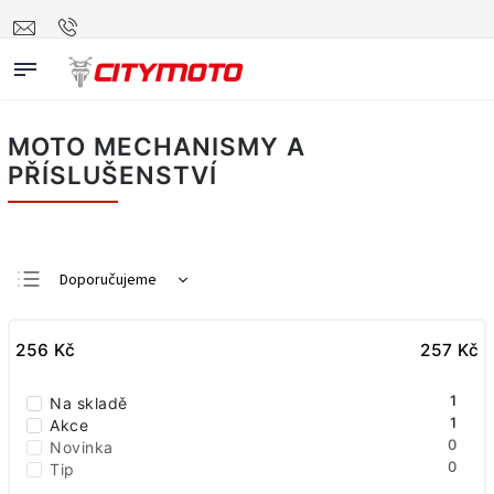
MOTO MECHANISMY A
PŘÍSLUŠENSTVÍ
Doporučujeme
Nejlevnější
256
Kč
Nejdražší
257
Kč
Nejprodávanější
1
Na skladě
Abecedně
1
Akce
0
Novinka
0
Tip