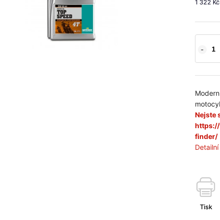
1 322 K
Moderní
motocyk
Nejste s
https:
finder/
Detailn
Tisk