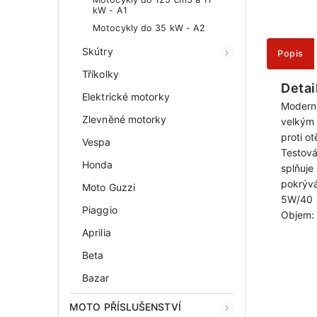
kW - A1
Motocykly do 35 kW - A2
Skútry
Popis
Tříkolky
Detai
Elektrické motorky
Moderní
Zlevněné motorky
velkým
proti ot
Vespa
Testová
Honda
splňuj
pokrývá
Moto Guzzi
5W/40
Piaggio
Objem:
Aprilia
Beta
Bazar
MOTO PŘÍSLUŠENSTVÍ