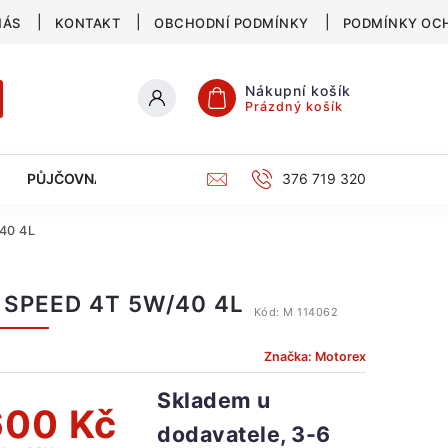
NÁS
KONTAKT
OBCHODNÍ PODMÍNKY
PODMÍNKY OC
Nákupní košík
Prázdný košík
PŮJČOVNA
SERVIS
KATALOG
376 719 320
40 4L
 SPEED 4T 5W/40 4L
Kód:
M 114062
Značka:
Motorex
Skladem u
600 Kč
dodavatele, 3-6