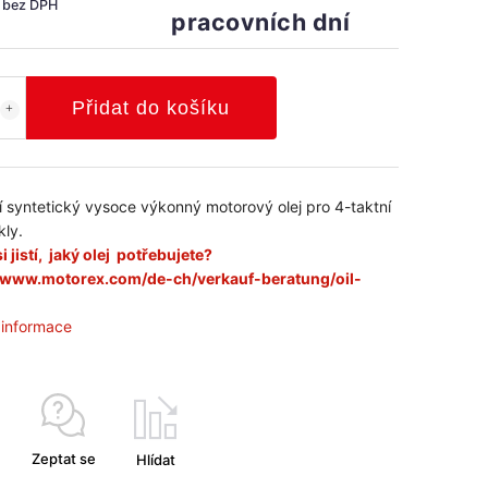
č bez DPH
pracovních dní
Přidat do košíku
 syntetický vysoce výkonný motorový olej pro 4-taktní
ly.
i jistí, jaký olej potřebujete?
//www.motorex.com/de-ch/verkauf-beratung/oil-
í informace
Zeptat se
Hlídat