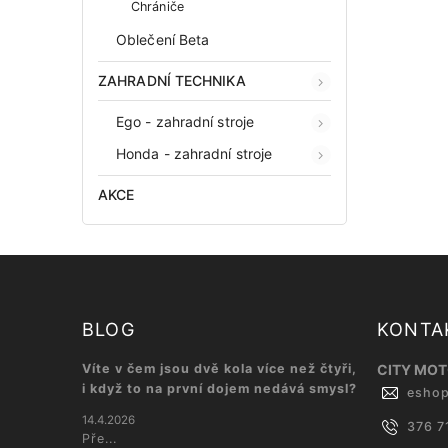
Chrániče
Oblečení Beta
ZAHRADNÍ TECHNIKA
Ego - zahradní stroje
Honda - zahradní stroje
AKCE
BLOG
KONTA
Víte v čem jsou dvě kola více než čtyři,
CITY MOTO
i když to na první dojem nedává smysl?
esho
14.4.2026
376 7
Pře...