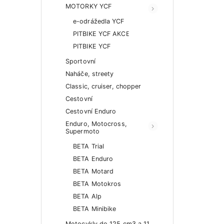
MOTORKY YCF
e-odrážedla YCF
PITBIKE YCF AKCE
PITBIKE YCF
Sportovní
Naháče, streety
Classic, cruiser, chopper
Cestovní
Cestovní Enduro
Enduro, Motocross,
Supermoto
BETA Trial
BETA Enduro
BETA Motard
BETA Motokros
BETA Alp
BETA Minibike
Motocykly do 125 cm3 a 11