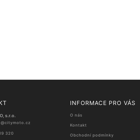
KT
INFORMACE PRO VÁS
, s.r.o.
O nás
p
@
citymoto.cz
Kontakt
19 320
Obchodní podmínky