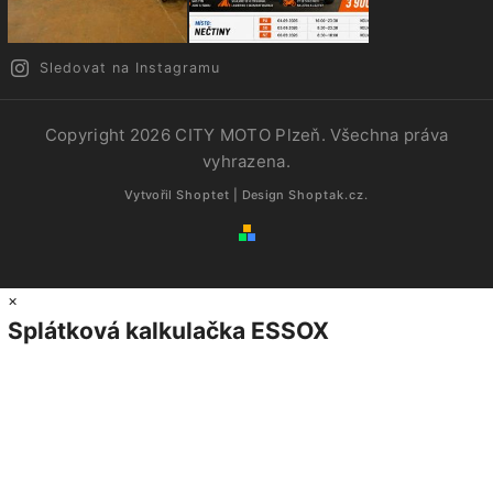
Sledovat na Instagramu
Copyright 2026
CITY MOTO Plzeň
. Všechna práva
vyhrazena.
Vytvořil
Shoptet
| Design
Shoptak.cz.
×
Splátková kalkulačka ESSOX