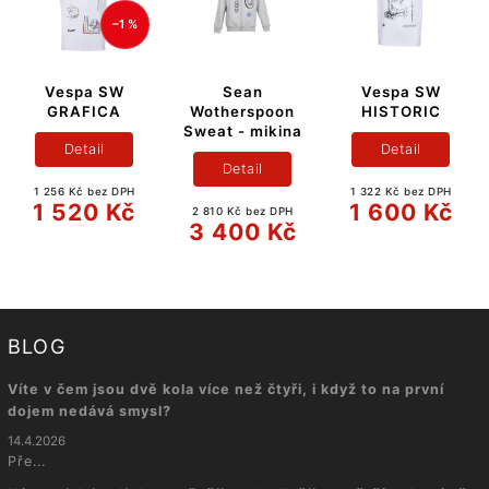
–1 %
Vespa SW
Sean
Vespa SW
GRAFICA
Wotherspoon
HISTORIC
Sweat - mikina
Detail
Detail
Detail
1 256 Kč bez DPH
1 322 Kč bez DPH
1 520 Kč
1 600 Kč
2 810 Kč bez DPH
3 400 Kč
BLOG
Víte v čem jsou dvě kola více než čtyři, i když to na první
dojem nedává smysl?
14.4.2026
Pře...