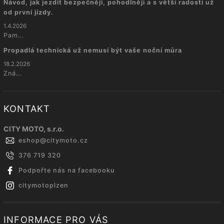
Návod, jak jezdit bezpečněji, pohodlněji a s větší radostí už
od první jízdy.
1.4.2026
Pam...
Propadlá technická už nemusí být vaše noční můra
18.2.2026
Zná...
KONTAKT
CITY MOTO, s.r.o.
eshop
@
citymoto.cz
376 719 320
Podpořte nás na facebooku
citymotoplzen
INFORMACE PRO VÁS