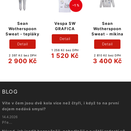
–1 %
Sean
Vespa SW
Sean
Wotherspoon
GRAFICA
Wotherspoon
Sweat - tepláky
Sweat - mikina
Detail
Detail
Detail
1 256 Kč bez DPH
1 520 Kč
2 397 Kč bez DPH
2 810 Kč bez DPH
2 900 Kč
3 400 Kč
BLOG
Víte v čem jsou dvě kola více než čtyři, i když to na první
dojem nedává smysl?
14.4.2026
Pře...