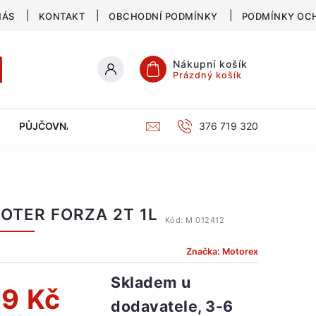
NÁS
KONTAKT
OBCHODNÍ PODMÍNKY
PODMÍNKY OC
Nákupní košík
Prázdný košík
PŮJČOVNA
SERVIS
KATALOG
376 719 320
OTER FORZA 2T 1L
Kód:
M 012412
Značka:
Motorex
Skladem u
9 Kč
dodavatele, 3-6