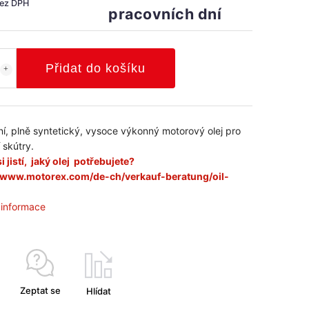
bez DPH
pracovních dní
Přidat do košíku
ní, plně syntetický, vysoce výkonný motorový olej pro
 skútry.
i jistí, jaký olej potřebujete?
//www.motorex.com/de-ch/verkauf-beratung/oil-
í informace
Zeptat se
Hlídat