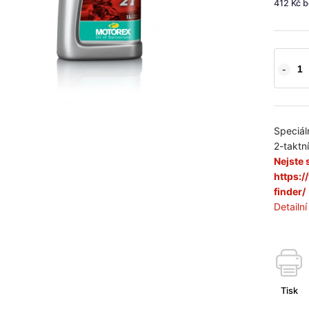
412 Kč 
Speciál
2-taktní
Nejste s
https:
finder/
Detailn
Tisk