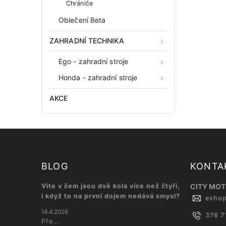
Chrániče
Oblečení Beta
ZAHRADNÍ TECHNIKA
Ego - zahradní stroje
Honda - zahradní stroje
AKCE
BLOG
KONTA
Víte v čem jsou dvě kola více než čtyři,
CITY MOTO
i když to na první dojem nedává smysl?
esho
14.4.2026
376 7
Pře...