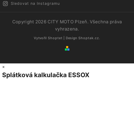
Sledovat na Instagramu
Copyright 2026
CITY MOTO Plzeň
. Všechna práva
vyhrazena.
Vytvořil
Shoptet
| Design
Shoptak.cz.
×
Splátková kalkulačka ESSOX