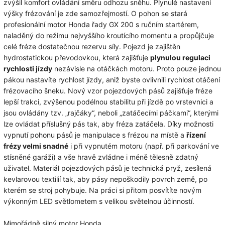
zvýšil komfort ovládání směru odhozu sněhu. Plynulé nastavení
výšky frézování je zde samozřejmostí. O pohon se stará
profesionální motor Honda řady GX 200 s ručním startérem,
naladěný do režimu nejvyššího kroutícího momentu a propůjčuje
celé fréze dostatečnou rezervu síly. Pojezd je zajištěn
hydrostatickou převodovkou, která zajišťuje
plynulou regulaci
rychlosti jízdy
nezávisle na otáčkách motoru. Proto pouze jednou
pákou nastavíte rychlost jízdy, aniž byste ovlivnili rychlost otáčení
frézovacího šneku. Nový vzor pojezdových pásů zajišťuje fréze
lepší trakci, zvýšenou podélnou stabilitu při jízdě po vrstevnici a
jsou ovládány tzv. „rajčáky“, neboli „zatáčecími páčkami“, kterými
lze ovládat příslušný pás tak, aby fréza zatáčela. Díky možnosti
vypnutí pohonu pásů je manipulace s frézou na místě a
řízení
frézy velmi snadné
i při vypnutém motoru (např. při parkování ve
stísněné garáži) a vše hravě zvládne i méně tělesně zdatný
uživatel. Materiál pojezdových pásů je technická pryž, zesílená
kevlarovou textilií tak, aby pásy nepoškodily povrch země, po
kterém se stroj pohybuje. Na práci si přitom posvítíte novým
výkonným LED světlometem s velikou světelnou účinností.
Mimořádně silný motor Honda