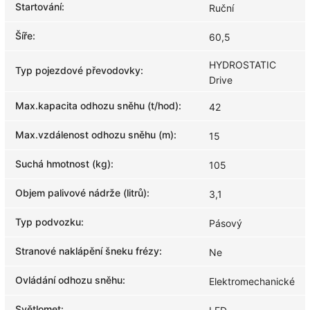
Startování
:
Ruční
Šíře
:
60,5
HYDROSTATIC
Typ pojezdové převodovky
:
Drive
Max.kapacita odhozu sněhu (t/hod)
:
42
Max.vzdálenost odhozu sněhu (m)
:
15
Suchá hmotnost (kg)
:
105
Objem palivové nádrže (litrů)
:
3,1
Typ podvozku
:
Pásový
Stranové naklápění šneku frézy
:
Ne
Ovládání odhozu sněhu
:
Elektromechanické
Světlomet
: