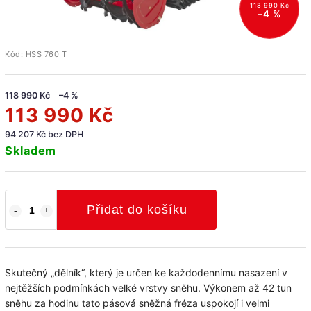
118 990 Kč
–4 %
Kód:
HSS 760 T
118 990 Kč
–4 %
113 990 Kč
94 207 Kč bez DPH
Skladem
Přidat do košíku
Skutečný „dělník“, který je určen ke každodennímu nasazení v
nejtěžších podmínkách velké vrstvy sněhu. Výkonem až 42 tun
sněhu za hodinu tato pásová sněžná fréza uspokojí i velmi