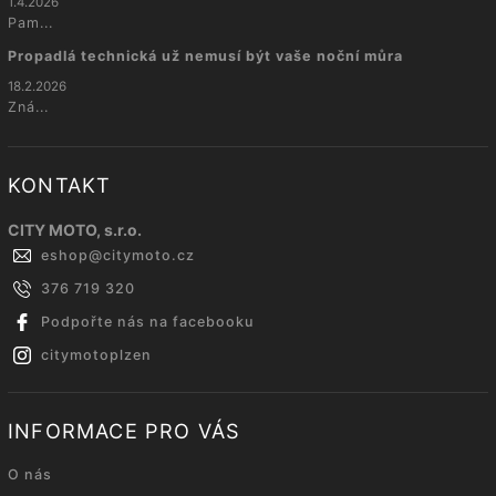
1.4.2026
Pam...
Propadlá technická už nemusí být vaše noční můra
18.2.2026
Zná...
KONTAKT
CITY MOTO, s.r.o.
eshop
@
citymoto.cz
376 719 320
Podpořte nás na facebooku
citymotoplzen
INFORMACE PRO VÁS
O nás