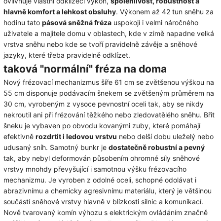
ovlivňuje vlastní odklízecí výkon,
spolehlivost, robustnost a
hlavně komfort a lehkost obsluhy
. Výkonem až 42 tun sněhu za
hodinu tato
pásová sněžná fréza
uspokojí i velmi náročného
uživatele a majitele domu v oblastech, kde v zimě napadne velká
vrstva sněhu nebo kde se tvoří pravidelně závěje a sněhové
jazyky, které třeba pravidelně odklízet.
taková "normální" fréza na doma
Nový frézovací mechanizmus šíře 61 cm se zvětšenou výškou na
55 cm disponuje podávacím šnekem se zvětšeným průměrem na
30 cm, vyrobeným z vysoce pevnostní oceli tak, aby se nikdy
nekroutil ani při frézování těžkého nebo zledovatělého sněhu. Břit
šneku je vybaven po obvodu kovanými zuby, které pomáhají
efektivně
rozdrtit i ledovou vrstvu
nebo delší dobu uleželý nebo
udusaný sníh. Samotný bunkr je
dostatečně robustní a pevný
tak, aby nebyl deformován působením ohromné síly sněhové
vrstvy mnohdy převyšující i samotnou výšku frézovacího
mechanizmu. Je vyroben z odolné oceli, schopné odolávat i
abrazivnímu a chemicky agresivnímu materiálu, který je většinou
součástí sněhové vrstvy hlavně v blízkosti silnic a komunikací.
Nově tvarovaný komín výhozu s elektrickým ovládáním značně