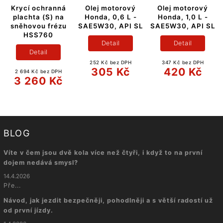
Krycí ochranná
Olej motorový
Olej motorový
plachta (S) na
Honda, 0,6 L -
Honda, 1,0 L -
sněhovou frézu
SAE5W30, API SL
SAE5W30, API SL
HSS760
Detail
Detail
Detail
252 Kč bez DPH
347 Kč bez DPH
305 Kč
420 Kč
2 694 Kč bez DPH
3 260 Kč
BLOG
Víte v čem jsou dvě kola více než čtyři, i když to na první
dojem nedává smysl?
14.4.2026
Pře...
Návod, jak jezdit bezpečněji, pohodlněji a s větší radostí už
od první jízdy.