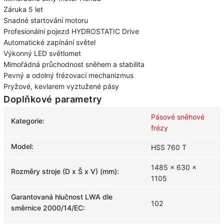
Záruka 5 let
Snadné startování motoru
Profesionální pojezd HYDROSTATIC Drive
Automatické zapínání světel
Výkonný LED světlomet
Mimořádná průchodnost sněhem a stabilita
Pevný a odolný frézovací mechanizmus
Pryžové, kevlarem vyztužené pásy
Doplňkové parametry
Pásové sněhové
Kategorie
:
frézy
Model
:
HSS 760 T
1485 x 630 x
Rozměry stroje (D x Š x V) (mm)
:
1105
Garantovaná hlučnost LWA dle
102
směrnice 2000/14/EC
: