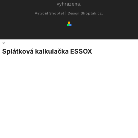
vyhrazena.
Vytvořil
Shoptet
| Design
Shoptak.cz.
×
Splátková kalkulačka ESSOX