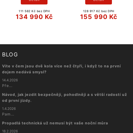
111 562 Kč bez DPH
128 917 Kč bez DPH
134 990 Kč
155 990 Kč
BLOG
Víte v čem jsou dvě kola více než čtyři, i když to na první
dojem nedává smysl?
14.4.2026
Pře...
Návod, jak jezdit bezpečněji, pohodlněji a s větší radostí už
od první jízdy.
1.4.2026
Pam...
Propadlá technická už nemusí být vaše noční můra
18.2.2026