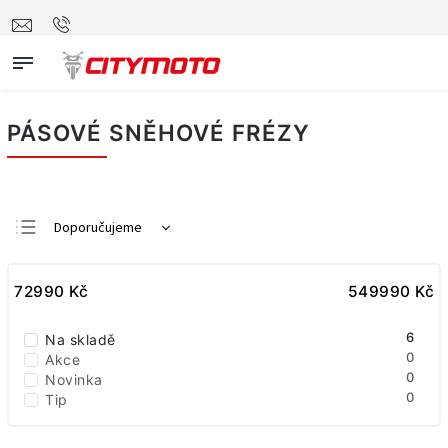
PÁSOVÉ SNĚHOVÉ FRÉZY
Doporučujeme
Nejlevnější
72990
Nejdražší
Kč
549990
Kč
Nejprodávanější
6
Na skladě
Abecedně
0
Akce
0
Novinka
0
Tip