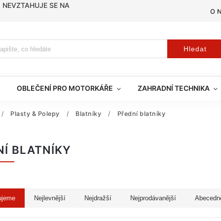
, NEVZTAHUJE SE NA
O 
Hledat
OBLEČENÍ PRO MOTORKÁŘE
ZAHRADNÍ TECHNIKA
/
Plasty & Polepy
/
Blatníky
/
Přední blatníky
NÍ BLATNÍKY
ujeme
Nejlevnější
Nejdražší
Nejprodávanější
Abecedn