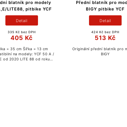
dní blatník pro modely
Přední blatník pro mo
,E/LITE88, pitbike YCF
BIGY pitbike YCF
Detail
Detail
335 Kč bez DPH
424 Kč bez DPH
405 Kč
513 Kč
lka = 35 cm Šířka = 13 cm
Originální přední blatník pro
ilní na modely: YCF 50 A /
BIGY
E od 2020 LITE 88 od roku
2020 SM 150 od roku 2020