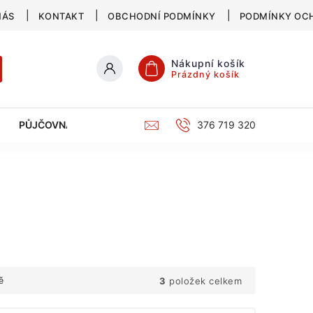
NÁS
KONTAKT
OBCHODNÍ PODMÍNKY
PODMÍNKY OC
Nákupní košík
Prázdný košík
PŮJČOVNA
SERVIS
KATALOG
376 719 320
3
položek celkem
ě