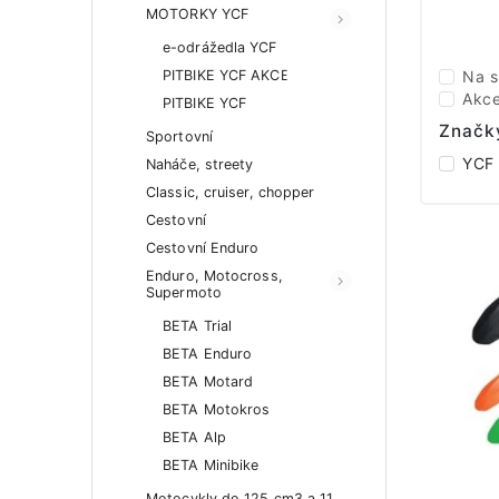
MOTORKY YCF
e-odrážedla YCF
PITBIKE YCF AKCE
Na s
Akc
PITBIKE YCF
Značk
Sportovní
YCF
Naháče, streety
Classic, cruiser, chopper
Cestovní
Cestovní Enduro
Enduro, Motocross,
Supermoto
BETA Trial
BETA Enduro
BETA Motard
BETA Motokros
BETA Alp
BETA Minibike
Motocykly do 125 cm3 a 11