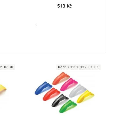
513
Kč
0
32-08BK
Kód:
YC110-032-01-BK