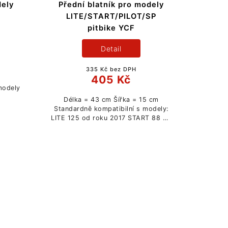
dely
Přední blatník pro modely
LITE/START/PILOT/SP
pitbike YCF
Detail
335 Kč bez DPH
405 Kč
 modely
Délka = 43 cm Šířka = 15 cm
Standardně kompatibilní s modely:
LITE 125 od roku 2017 START 88 SE
od roku 2020 START 125 od roku
2014 PILOT 125/150 od roku 2014
FACTORY SP1 /...