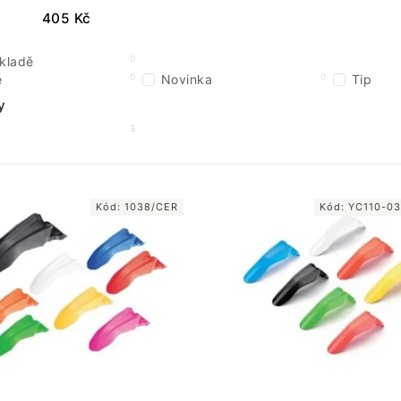
405
Kč
0
kladě
0
0
e
Novinka
Tip
y
3
Kód:
1038/CER
Kód:
YC110-0