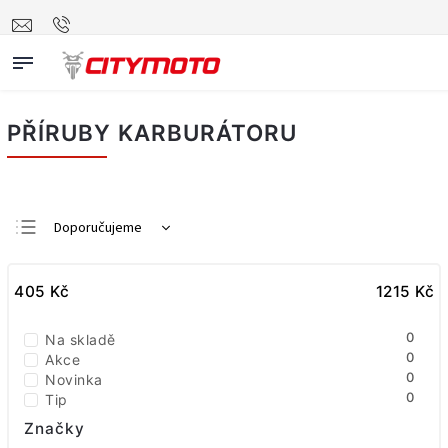
PŘÍRUBY KARBURÁTORU
Doporučujeme
Nejlevnější
405
Kč
Nejdražší
1215
Kč
Nejprodávanější
0
Na skladě
Abecedně
0
Akce
0
Novinka
0
Tip
Značky