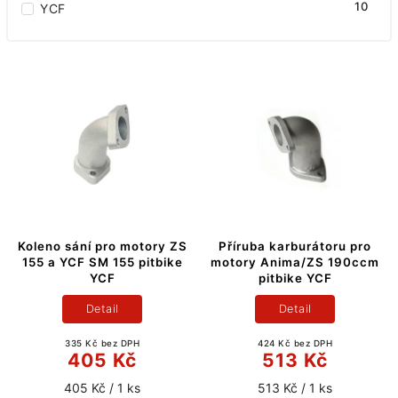
10
YCF
Koleno sání pro motory ZS
Příruba karburátoru pro
155 a YCF SM 155 pitbike
motory Anima/ZS 190ccm
YCF
pitbike YCF
Detail
Detail
335 Kč bez DPH
424 Kč bez DPH
405 Kč
513 Kč
405 Kč / 1 ks
513 Kč / 1 ks