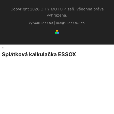
Copyright 2026
CITY MOTO Plzeň
. Všechna práva
vyhrazena.
Vytvořil
Shoptet
| Design
Shoptak.cz.
×
Splátková kalkulačka ESSOX