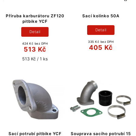
Příruba karburátoru ZF120
Sací kolínko 50A
pitbike YCF
Detail
Detail
335 Kč bez DPH
424 Kč bez DPH
405 Kč
513 Kč
513 Kč / 1 ks
Sací potrubí pitbike YCF
Souprava sacího potrubí 15