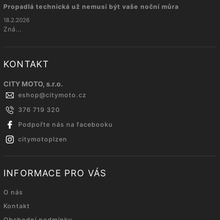
Propadlá technická už nemusí být vaše noční můra
18.2.2026
Zná...
KONTAKT
CITY MOTO, s.r.o.
eshop
@
citymoto.cz
376 719 320
Podpořte nás na facebooku
citymotoplzen
INFORMACE PRO VÁS
O nás
Kontakt
Obchodní podmínky