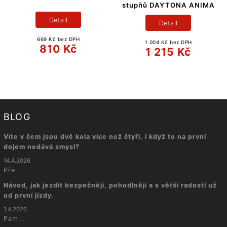
stupňů DAYTONA ANIMA
Detail
Detail
669 Kč bez DPH
1 004 Kč bez DPH
810 Kč
1 215 Kč
BLOG
Víte v čem jsou dvě kola více než čtyři, i když to na první
dojem nedává smysl?
14.4.2026
Pře...
Návod, jak jezdit bezpečněji, pohodlněji a s větší radostí už
od první jízdy.
1.4.2026
Pam...