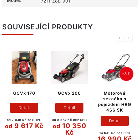
Model
:
17211-Z8B-901
SOUVISEJÍCÍ PRODUKTY
Previous
Next
–8 %
GCVx 170
GCVx 200
Motorová
sekačka s
pojezdem HRG
Detail
Detail
466 SK
od 7 948 Kč bez DPH
od 8 554 Kč bez DPH
Detail
9 617 Kč
10 350
od
od
Kč
14 041 Kč bez DPH
16 990 Kč