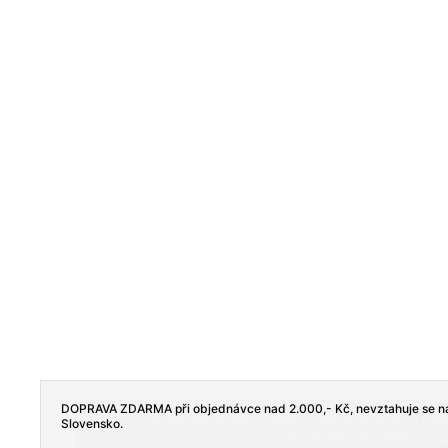
DOPRAVA ZDARMA při objednávce nad 2.000,- Kč, nevztahuje se na
Tento web používá soubory cookie. Dalším procházením tohoto
Slovensko.
používáním.. Více informací
z