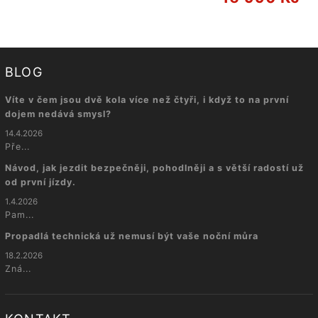
BLOG
Víte v čem jsou dvě kola více než čtyři, i když to na první
dojem nedává smysl?
14.4.2026
Pře...
Návod, jak jezdit bezpečněji, pohodlněji a s větší radostí už
od první jízdy.
1.4.2026
Pam...
Propadlá technická už nemusí být vaše noční můra
18.2.2026
Zná...