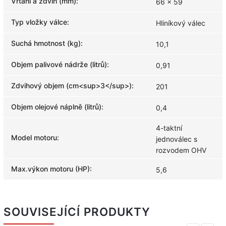
Vrtání a zdvih (mm)
:
66 x 59
Typ vložky válce
:
Hliníkový válec
Suchá hmotnost (kg)
:
10,1
Objem palivové nádrže (litrů)
:
0,91
Zdvihový objem (cm<sup>3</sup>)
:
201
Objem olejové náplně (litrů)
:
0,4
4-taktní
Model motoru
:
jednoválec s
rozvodem OHV
Max.výkon motoru (HP)
:
5,6
SOUVISEJÍCÍ PRODUKTY