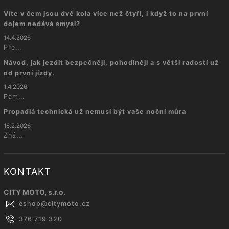
Víte v čem jsou dvě kola více než čtyři, i když to na první
dojem nedává smysl?
14.4.2026
Pře...
Návod, jak jezdit bezpečněji, pohodlněji a s větší radostí už
od první jízdy.
1.4.2026
Pam...
Propadlá technická už nemusí být vaše noční můra
18.2.2026
Zná...
KONTAKT
CITY MOTO, s.r.o.
eshop
@
citymoto.cz
376 719 320