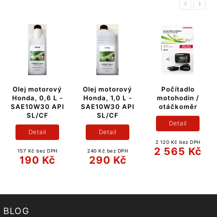
Previous
Next
rový
Olej motorový
Počítadlo
Kanystr na be
6 L -
Honda, 1,0 L -
motohodin /
Honda Rapid
 API
SAE10W30 API
otáčkoměr
6L
F
SL/CF
Detail
Detail
Detail
2 120 Kč bez DPH
876 Kč bez D
2 565 Kč
1 060 
 DPH
240 Kč bez DPH
Kč
290 Kč
BLOG