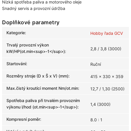
Nízká spotřeba paliva a motorového oleje
Snadný servis a provozní údržba
Doplňkové parametry
Kategorie
:
Hobby řada GCV
Trvalý provozní výkon
2,8 / 3,8 (3000)
kW/HP(ot.min<sup>-1</sup>)
:
Startování
:
Ruční
Rozměry stroje (D x Š x V) (mm)
:
415 x 330 x 359
Max.čistý kroutící moment Nm/ot.min
:
12,7 / 1,30 (2500)
Spotřeba paliva při trvalém provozním
1,4 (3000)
výkonu l/hod (ot.min<sup>-1</sup>)
:
Kompresní poměr
:
8.0 : 1