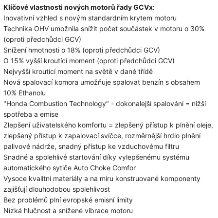
Klíčové vlastnosti nových motorů řady GCVx:
Inovativní vzhled s novým standardním krytem motoru
Technika OHV umožnila snížit počet součástek v motoru o 30%
(oproti předchůdci GCV)
Snížení hmotnosti o 18% (oproti předchůdci GCV)
O 15% vyšší kroutící moment (oproti předchůdci GCV)
Nejvyšší kroutící moment na světě v dané třídě
Nová spalovací komora umožňuje spalovat benzín s obsahem
10% Ethanolu
"Honda Combustion Technology" - dokonalejší spalování = nižší
spotřeba a emise
Zlepšení uživatelského komfortu = zlepšený přístup k plnění oleje,
zlepšený přístup k zapalovací svíčce, rozměrnější hrdlo plnění
palivové nádrže, snadný přístup ke vzduchovému filtru
Snadné a spolehlivé startování díky vylepšenému systému
automatického sytiče Auto Choke Comfor
Vysoce kvalitní materiály a na míru konstruované komponenty
zajišťují dlouhodobou spolehlivost
Bez problémů plní evropské emisní limity
Nízká hlučnost a snížené vibrace motoru