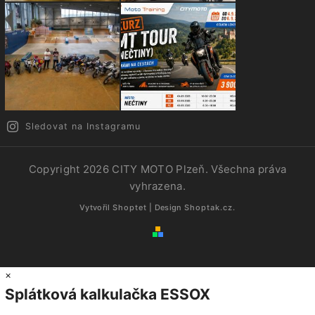
Sledovat na Instagramu
Copyright 2026
CITY MOTO Plzeň
. Všechna práva
vyhrazena.
Vytvořil
Shoptet
| Design
Shoptak.cz.
×
Splátková kalkulačka ESSOX